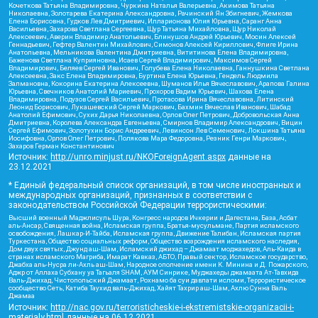
Кочеткова Татьяна Владимировна, Чуркина Наталья Валерьевна, Акимова Татьяна
Николаевна, Золотарева Екатерина Александровна, Рачинский Ян Збигневич, Жемкова
Елена Борисовна, Гудков Лев Дмитриевич, Илларионова Юлия Юрьевна, Саранг Анна
Васильевна, Захарова Светлана Сергеевна, Щур Татьяна Михайловна, Щур Николай
Алексеевич, Аверин Владимир Анатольевич, Блинушов Андрей Юрьевич, Мосин Алексей
Геннадьевич, Гефтер Валентин Михайлович, Симонов Алексей Кириллович, Флиге Ирина
Анатольевна, Мельникова Валентина Дмитриевна, Вититинова Елена Владимировна,
Баженова Светлана Куприяновна, Исаев Сергей Владимирович, Максимов Сергей
Владимирович, Беляев Сергей Иванович, Голубева Елена Николаевна, Ганнушкина Светлана
Алексеевна, Закс Елена Владимировна, Буртина Елена Юрьевна, Гендель Людмила
Залмановна, Кокорина Екатерина Алексеевна, Шуманов Илья Вячеславович, Арапова Галина
Юрьевна, Свечников Анатолий Мариевич, Прохоров Вадим Юрьевич, Шахова Елена
Владимировна, Подузов Сергей Васильевич, Протасова Ирина Вячеславовна, Литинский
Леонид Борисович, Лукашевский Сергей Маркович, Бахмин Вячеслав Иванович, Шабад
Анатолий Ефимович, Сухих Дарья Николаевна, Орлов Олег Петрович, Добровольская Анна
Дмитриевна, Королева Александра Евгеньевна, Смирнов Владимир Александрович, Вицин
Сергей Ефимович, Золотухин Борис Андреевич, Левинсон Лев Семенович, Локшина Татьяна
Иосифовна, Орлов Олег Петрович, Полякова Мара Федоровна, Резник Генри Маркович,
Захаров Герман Константинович
Источник:
http://unro.minjust.ru/NKOForeignAgent.aspx
данные на
23.12.2021
* Единый федеральный список организаций, в том числе иностранных и
международных организаций, признанных в соответствии с
законодательством Российской Федерации террористическими:
Высший военный Маджлисуль Шура, Конгресс народов Ичкерии и Дагестана, База, Асбат
аль-Ансар, Священная война, Исламская группа, Братья-мусульмане, Партия исламского
освобождения, Лашкар-И-Тайба, Исламская группа, Движение Талибан, Исламская партия
Туркестана, Общество социальных реформ, Общество возрождения исламского наследия,
Дом двух святых, Джунд аш-Шам, Исламский джихад – Джамаат моджахедов, Аль-Каида в
странах исламского Магриба, Имарат Кавказ, АБТО, Правый сектор, Исламское государство,
Джабха аль-Нусра ли-Ахль аш-Шам, Народное ополчение имени К. Минина и Д. Пожарского,
Аджр от Аллаха Субхану уа Тагьаля SHAM, АУМ Синрике, Муджахеды джамаата Ат-Тавхида
Валь-Джихад, Чистопольский Джамаат, Рохнамо ба суи давлати исломи, Террористическое
сообщество Сеть, Катиба Таухид валь-Джихад, Хайят Тахрир аш-Шам, Ахлю Сунна Валь
Джамаа
Источник:
http://nac.gov.ru/terroristicheskie-i-ekstremistskie-organizacii-i-
materialy.html
данные на
06.12.2021