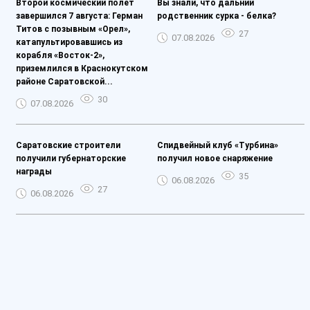
Второй космический полет
Вы знали, что дальний
завершился 7 августа: Герман
родственник сурка - белка?
Титов с позывным «Орел»,
27
07.08.2026
катапультировавшись из
корабля «Восток-2»,
приземлился в Краснокутском
районе Саратовской...
30
07.08.2026
Саратовские строители
Спидвейный клуб «Турбина»
получили губернаторские
получил новое снаряжение
награды
35
06.08.2026
27
06.08.2026