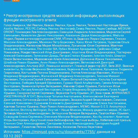
* Реестр иностранных средств массовой информации, выполняющих
функции иностранного агента:
Голос Америки, Idel.Реалии, Кавказ.Реалии, Крым.Реалии, Телеканал Настоящее Время,
Azatliq Radiosi, PCE/PC, Сибирь.Реалии, Фактограф, Север.Реалии, Радио Свобода, MEDIUM-
ORIENT, Пономарев Лев Александрович, Савицкая Людмила Алексеевна, Маркелов Сергей
Евгеньевич, Камалягин Денис Николаевич, Апахончич Дарья Александровна, Medusa
Project, Первое антикоррупционное СМИ, VTimes.io, Баданин Роман Сергеевич, Гликин
Максим Александрович, Маняхин Петр Борисович, Ярош Юлия Петровна, Чуракова Ольга
Владимировна, Железнова Мария Михайловна, Лукьянова Юлия Сергеевна, Маетная
Елизавета Витальевна, The Insider SIA, Рубин Михаил Аркадьевич, Гройсман Софья
Романовна, Рождественский Илья Дмитриевич, Апухтина Юлия Владимировна, Постернак
Алексей Евгеньевич, Телеканал Дождь, Петров Степан Юрьевич, Istories fonds, Шмагун
Олеся Валентиновна, Мароховская Алеся Алексеевна, Долинина Ирина Николаевна,
Шлейнов Роман Юрьевич, Анин Роман Александрович, Великовский Дмитрий
Александрович, Альтаир 2021, Ромашки монолит, Главный редактор 2021, Вега 2021, Важные
иноагенты, Каткова Вероника Вячеславовна, Карезина Инна Павловна, Кузьмина Людмила
Гавриловна, Костылева Полина Владимировна, Лютов Александр Иванович, Жилкин
Владимир Владимирович, Жилинский Владимир Александрович, Тихонов Михаил
Сергеевич, Пискунов Сергей Евгеньевич, Ковин Виталий Сергеевич, Кильтау Екатерина
Викторовна, Любарев Аркадий Ефимович, Гурман Юрий Альбертович, Грезев Александр
Викторович, Важенков Артем Валерьевич, Иванова София Юрьевна, Пигалкин Илья
Валерьевич, Петров Алексей Викторович, Егоров Владимир Владимирович, Гусев Андрей
Юрьевич, Смирнов Сергей Сергеевич, Верзилов Петр Юрьевич, ЗП, Зона права, ЖУРНАЛИСТ-
ИНОСТРАННЫЙ АГЕНТ, Вольтская Татьяна Анатольевна, Клепиковская Екатерина
Дмитриевна, Сотников Даниил Владимирович, Захаров Андрей Вячеславович, Симонов
Евгений Алексеевич, Сурначева Елизавета Дмитриевна, Соловьева Елена Анатольевна,
Арапова Галина Юрьевна, Перл Роман Александрович, МЕМО, Mason G.E.S. Anonymous
Foundation, Stichting Bellingcat, Якутия – Наше Мнение, Москоу диджитал медиа, РС-Балт,
Заговора Максим Александрович, Ветошкина Валерия Валерьевна, Павлов Иван Юрьевич,
Скворцова Елена Сергеевна, Оленичев Максим Владимирович, Как бы инагент, Кочетков
Игорь Викторович, Иркутский союз библиофилов, Честные выборы, Нобелевский призыв,
Еланчик Олег Александрович, Григорьева Алина Александровна, Григорьев Андрей
Валерьевич , Гималова Регина Эмилевна, Хисамова Регина Фаритовна
Источник:
https://minjust.gov.ru/ru/documents/7755/
данные на
03.12.2021