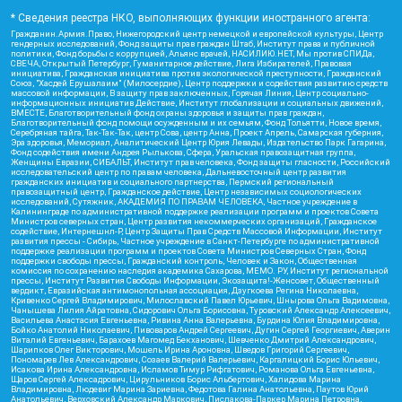
* Сведения реестра НКО, выполняющих функции иностранного агента:
Гражданин.Армия.Право, Нижегородский центр немецкой и европейской культуры, Центр
гендерных исследований, Фонд защиты прав граждан Штаб, Институт права и публичной
политики, Фонд борьбы с коррупцией, Альянс врачей, НАСИЛИЮ.НЕТ, Мы против СПИДа,
СВЕЧА, Открытый Петербург, Гуманитарное действие, Лига Избирателей, Правовая
инициатива, Гражданская инициатива против экологической преступности, Гражданский
Союз, "Хасдей Ерушалаим" (Милосердие), Центр поддержки и содействия развитию средств
массовой информации, В защиту прав заключенных, Горячая Линия, Центр социально-
информационных инициатив Действие, Институт глобализации и социальных движений,
ВМЕСТЕ, Благотворительный фонд охраны здоровья и защиты прав граждан,
Благотворительный фонд помощи осужденным и их семьям, Фонд Тольятти, Новое время,
Серебряная тайга, Так-Так-Так, центр Сова, центр Анна, Проект Апрель, Самарская губерния,
Эра здоровья, Мемориал, Аналитический Центр Юрия Левады, Издательство Парк Гагарина,
Фонд содействия имени Андрея Рылькова, Сфера, Уральская правозащитная группа,
Женщины Евразии, СИБАЛЬТ, Институт прав человека, Фонд защиты гласности, Российский
исследовательский центр по правам человека, Дальневосточный центр развития
гражданских инициатив и социального партнерства, Пермский региональный
правозащитный центр, Гражданское действие, Центр независимых социологических
исследований, Сутяжник, АКАДЕМИЯ ПО ПРАВАМ ЧЕЛОВЕКА, Частное учреждение в
Калининграде по административной поддержке реализации программ и проектов Совета
Министров северных стран, Центр развития некоммерческих организаций, Гражданское
содействие, Интернешнл-Р, Центр Защиты Прав Средств Массовой Информации, Институт
развития прессы - Сибирь, Частное учреждение в Санкт-Петербурге по административной
поддержке реализации программ и проектов Совета Министров Северных Стран, Фонд
поддержки свободы прессы, Гражданский контроль, Человек и Закон, Общественная
комиссия по сохранению наследия академика Сахарова, МЕМО. РУ, Институт региональной
прессы, Институт Развития Свободы Информации, Экозащита!-Женсовет, Общественный
вердикт, Евразийская антимонопольная ассоциация, Дзугкоева Регина Николаевна,
Кривенко Сергей Владимирович, Милославский Павел Юрьевич, Шнырова Ольга Вадимовна,
Чанышева Лилия Айратовна, Сидорович Ольга Борисовна, Туровский Александр Алексеевич,
Васильева Анастасия Евгеньевна, Ривина Анна Валерьевна, Бурдина Юлия Владимировна,
Бойко Анатолий Николаевич, Пивоваров Андрей Сергеевич, Дугин Сергей Георгиевич, Аверин
Виталий Евгеньевич, Барахоев Магомед Бекханович, Шевченко Дмитрий Александрович,
Шарипков Олег Викторович, Мошель Ирина Ароновна, Шведов Григорий Сергеевич,
Пономарев Лев Александрович, Созаев Валерий Валерьевич, Каргалицкий Борис Юльевич,
Исакова Ирина Александровна, Исламов Тимур Рифгатович, Романова Ольга Евгеньевна,
Щаров Сергей Алексадрович, Цирульников Борис Альбертович, Халидова Марина
Владимировна, Людевиг Марина Зариевна, Федотова Галина Анатольевна, Паутов Юрий
Анатольевич, Верховский Александр Маркович, Пислакова-Паркер Марина Петровна,