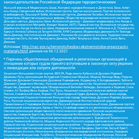
законодательством Российской Федерации террористическими:
Высший военный Маджлисуль Шура, Конгресс народов Ичкерии и Дагестана, База, Асбат
аль-Ансар, Священная война, Исламская группа, Братья-мусульмане, Партия исламского
освобождения, Лашкар-И-Тайба, Исламская группа, Движение Талибан, Исламская партия
Туркестана, Общество социальных реформ, Общество возрождения исламского наследия,
Дом двух святых, Джунд аш-Шам, Исламский джихад – Джамаат моджахедов, Аль-Каида в
странах исламского Магриба, Имарат Кавказ, АБТО, Правый сектор, Исламское государство,
Джабха аль-Нусра ли-Ахль аш-Шам, Народное ополчение имени К. Минина и Д. Пожарского,
Аджр от Аллаха Субхану уа Тагьаля SHAM, АУМ Синрике, Муджахеды джамаата Ат-Тавхида
Валь-Джихад, Чистопольский Джамаат, Рохнамо ба суи давлати исломи, Террористическое
сообщество Сеть, Катиба Таухид валь-Джихад, Хайят Тахрир аш-Шам, Ахлю Сунна Валь
Джамаа
Источник:
http://nac.gov.ru/terroristicheskie-i-ekstremistskie-organizacii-i-
materialy.html
данные на
06.12.2021
* Перечень общественных объединений и религиозных организаций в
отношении которых судом принято вступившее в законную силу решение
о ликвидации или запрете деятельности:
Национал-большевистская партия, ВЕК РА, Рада земли Кубанской Духовно Родовой
Державы Русь, организация Асгардская Славянская Община, Община Капища Веды Перуна,
Мужская Духовная Семинария Духовное Учреждение, Нурджулар, К Богодержавию, Таблиги
Джамаат, Свидетели Иеговы, Русское национальное единство, Национал-социалистическое
общество, Джамаат мувахидов, Объединенный Вилайат Кабарды, Балкарии и Карачая, Союз
славян, Ат-Такфир Валь-Хиджра, Пит Буль, Национал-социалистическая рабочая партия
России, Славянский союз, Формат-18, Благородный Орден Дьявола, Армия воли народа,
Национальная Социалистическая Инициатива города Череповца, Духовно-Родовая Держава
Русь, Русское национальное единство, Древнерусской Инглистической церкви
Православных Староверов-Инглингов, Русский общенациональный союз, Движение против
нелегальной иммиграции, Кровь и Честь, О свободе совести и о религиозных объединениях,
Омская организация общественного политического движения Русское национальное
единство, Северное Братство, Клуб Болельщиков Футбольного Клуба Динамо,
Файзрахманисты, Мусульманская религиозная организация п. Боровский Тюменского
района Тюменской области, Община Коренного Русского народа Щелковского района,
Правый сектор, Украинская национальная ассамблея – Украинская народная самооборона,
Украинская повстанческая армия, Тризуб им. Степана Бандеры, Братство, Белый Крест,
Misanthropic division, Религиозное объединение последователей инглиизма, Народная
Социальная Инициатива, TulaSkins, Этнополитическое объединение Русские, Русское
национальное объединение Атака, Мечеть Мирмамеда, Община Коренного Русского народа