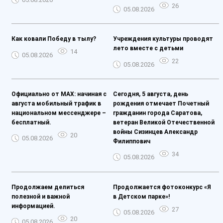
26
05.08.2026
Как ковали Победу в тылу?
Учреждения культуры проводят
лето вместе с детьми
14
05.08.2026
22
05.08.2026
Официально от MAX: начиная с
Сегодня, 5 августа, день
августа мобильный трафик в
рождения отмечает Почетный
национальном мессенджере –
гражданин города Саратова,
бесплатный.
ветеран Великой Отечественной
войны Сизинцев Александр
20
05.08.2026
Филиппович
34
05.08.2026
Продолжаем делиться
Продолжается фотоконкурс «Я
полезной и важной
в Детском парке»!
информацией.
27
05.08.2026
20
05.08.2026