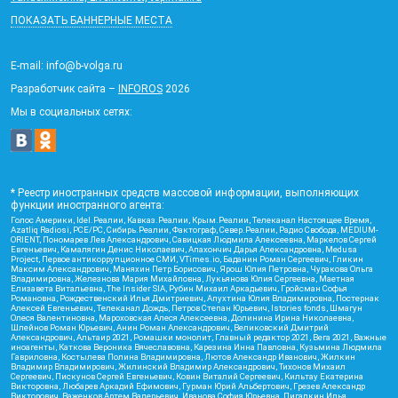
ПОКАЗАТЬ БАННЕРНЫЕ МЕСТА
E-mail: info@b-volga.ru
Разработчик сайта –
INFOROS
2026
Мы в социальных сетях:
* Реестр иностранных средств массовой информации, выполняющих
функции иностранного агента:
Голос Америки, Idel.Реалии, Кавказ.Реалии, Крым.Реалии, Телеканал Настоящее Время,
Azatliq Radiosi, PCE/PC, Сибирь.Реалии, Фактограф, Север.Реалии, Радио Свобода, MEDIUM-
ORIENT, Пономарев Лев Александрович, Савицкая Людмила Алексеевна, Маркелов Сергей
Евгеньевич, Камалягин Денис Николаевич, Апахончич Дарья Александровна, Medusa
Project, Первое антикоррупционное СМИ, VTimes.io, Баданин Роман Сергеевич, Гликин
Максим Александрович, Маняхин Петр Борисович, Ярош Юлия Петровна, Чуракова Ольга
Владимировна, Железнова Мария Михайловна, Лукьянова Юлия Сергеевна, Маетная
Елизавета Витальевна, The Insider SIA, Рубин Михаил Аркадьевич, Гройсман Софья
Романовна, Рождественский Илья Дмитриевич, Апухтина Юлия Владимировна, Постернак
Алексей Евгеньевич, Телеканал Дождь, Петров Степан Юрьевич, Istories fonds, Шмагун
Олеся Валентиновна, Мароховская Алеся Алексеевна, Долинина Ирина Николаевна,
Шлейнов Роман Юрьевич, Анин Роман Александрович, Великовский Дмитрий
Александрович, Альтаир 2021, Ромашки монолит, Главный редактор 2021, Вега 2021, Важные
иноагенты, Каткова Вероника Вячеславовна, Карезина Инна Павловна, Кузьмина Людмила
Гавриловна, Костылева Полина Владимировна, Лютов Александр Иванович, Жилкин
Владимир Владимирович, Жилинский Владимир Александрович, Тихонов Михаил
Сергеевич, Пискунов Сергей Евгеньевич, Ковин Виталий Сергеевич, Кильтау Екатерина
Викторовна, Любарев Аркадий Ефимович, Гурман Юрий Альбертович, Грезев Александр
Викторович, Важенков Артем Валерьевич, Иванова София Юрьевна, Пигалкин Илья