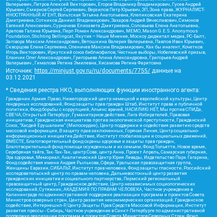
Валерьевич, Петров Алексей Викторович, Егоров Владимир Владимирович, Гусев Андрей
Юрьевич, Смирнов Сергей Сергеевич, Верзилов Петр Юрьевич, ЗП, Зона права, ЖУРНАЛИСТ-
ИНОСТРАННЫЙ АГЕНТ, Вольтская Татьяна Анатольевна, Клепиковская Екатерина
Дмитриевна, Сотников Даниил Владимирович, Захаров Андрей Вячеславович, Симонов
Евгений Алексеевич, Сурначева Елизавета Дмитриевна, Соловьева Елена Анатольевна,
Арапова Галина Юрьевна, Перл Роман Александрович, МЕМО, Mason G.E.S. Anonymous
Foundation, Stichting Bellingcat, Якутия – Наше Мнение, Москоу диджитал медиа, РС-Балт,
Заговора Максим Александрович, Ветошкина Валерия Валерьевна, Павлов Иван Юрьевич,
Скворцова Елена Сергеевна, Оленичев Максим Владимирович, Как бы инагент, Кочетков
Игорь Викторович, Иркутский союз библиофилов, Честные выборы, Нобелевский призыв,
Еланчик Олег Александрович, Григорьева Алина Александровна, Григорьев Андрей
Валерьевич , Гималова Регина Эмилевна, Хисамова Регина Фаритовна
Источник:
https://minjust.gov.ru/ru/documents/7755/
данные на
03.12.2021
* Сведения реестра НКО, выполняющих функции иностранного агента:
Гражданин.Армия.Право, Нижегородский центр немецкой и европейской культуры, Центр
гендерных исследований, Фонд защиты прав граждан Штаб, Институт права и публичной
политики, Фонд борьбы с коррупцией, Альянс врачей, НАСИЛИЮ.НЕТ, Мы против СПИДа,
СВЕЧА, Открытый Петербург, Гуманитарное действие, Лига Избирателей, Правовая
инициатива, Гражданская инициатива против экологической преступности, Гражданский
Союз, "Хасдей Ерушалаим" (Милосердие), Центр поддержки и содействия развитию средств
массовой информации, В защиту прав заключенных, Горячая Линия, Центр социально-
информационных инициатив Действие, Институт глобализации и социальных движений,
ВМЕСТЕ, Благотворительный фонд охраны здоровья и защиты прав граждан,
Благотворительный фонд помощи осужденным и их семьям, Фонд Тольятти, Новое время,
Серебряная тайга, Так-Так-Так, центр Сова, центр Анна, Проект Апрель, Самарская губерния,
Эра здоровья, Мемориал, Аналитический Центр Юрия Левады, Издательство Парк Гагарина,
Фонд содействия имени Андрея Рылькова, Сфера, Уральская правозащитная группа,
Женщины Евразии, СИБАЛЬТ, Институт прав человека, Фонд защиты гласности, Российский
исследовательский центр по правам человека, Дальневосточный центр развития
гражданских инициатив и социального партнерства, Пермский региональный
правозащитный центр, Гражданское действие, Центр независимых социологических
исследований, Сутяжник, АКАДЕМИЯ ПО ПРАВАМ ЧЕЛОВЕКА, Частное учреждение в
Калининграде по административной поддержке реализации программ и проектов Совета
Министров северных стран, Центр развития некоммерческих организаций, Гражданское
содействие, Интернешнл-Р, Центр Защиты Прав Средств Массовой Информации, Институт
развития прессы - Сибирь, Частное учреждение в Санкт-Петербурге по административной
поддержке реализации программ и проектов Совета Министров Северных Стран, Фонд