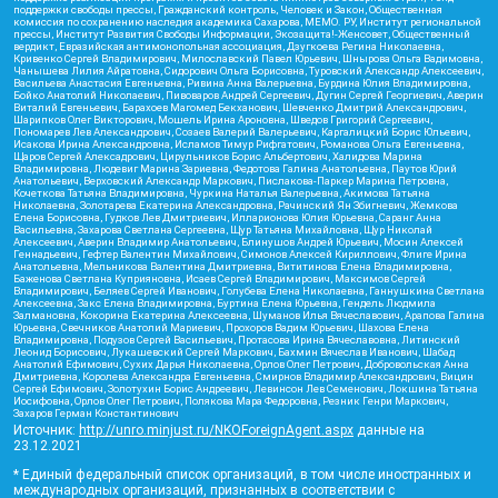
поддержки свободы прессы, Гражданский контроль, Человек и Закон, Общественная
комиссия по сохранению наследия академика Сахарова, МЕМО. РУ, Институт региональной
прессы, Институт Развития Свободы Информации, Экозащита!-Женсовет, Общественный
вердикт, Евразийская антимонопольная ассоциация, Дзугкоева Регина Николаевна,
Кривенко Сергей Владимирович, Милославский Павел Юрьевич, Шнырова Ольга Вадимовна,
Чанышева Лилия Айратовна, Сидорович Ольга Борисовна, Туровский Александр Алексеевич,
Васильева Анастасия Евгеньевна, Ривина Анна Валерьевна, Бурдина Юлия Владимировна,
Бойко Анатолий Николаевич, Пивоваров Андрей Сергеевич, Дугин Сергей Георгиевич, Аверин
Виталий Евгеньевич, Барахоев Магомед Бекханович, Шевченко Дмитрий Александрович,
Шарипков Олег Викторович, Мошель Ирина Ароновна, Шведов Григорий Сергеевич,
Пономарев Лев Александрович, Созаев Валерий Валерьевич, Каргалицкий Борис Юльевич,
Исакова Ирина Александровна, Исламов Тимур Рифгатович, Романова Ольга Евгеньевна,
Щаров Сергей Алексадрович, Цирульников Борис Альбертович, Халидова Марина
Владимировна, Людевиг Марина Зариевна, Федотова Галина Анатольевна, Паутов Юрий
Анатольевич, Верховский Александр Маркович, Пислакова-Паркер Марина Петровна,
Кочеткова Татьяна Владимировна, Чуркина Наталья Валерьевна, Акимова Татьяна
Николаевна, Золотарева Екатерина Александровна, Рачинский Ян Збигневич, Жемкова
Елена Борисовна, Гудков Лев Дмитриевич, Илларионова Юлия Юрьевна, Саранг Анна
Васильевна, Захарова Светлана Сергеевна, Щур Татьяна Михайловна, Щур Николай
Алексеевич, Аверин Владимир Анатольевич, Блинушов Андрей Юрьевич, Мосин Алексей
Геннадьевич, Гефтер Валентин Михайлович, Симонов Алексей Кириллович, Флиге Ирина
Анатольевна, Мельникова Валентина Дмитриевна, Вититинова Елена Владимировна,
Баженова Светлана Куприяновна, Исаев Сергей Владимирович, Максимов Сергей
Владимирович, Беляев Сергей Иванович, Голубева Елена Николаевна, Ганнушкина Светлана
Алексеевна, Закс Елена Владимировна, Буртина Елена Юрьевна, Гендель Людмила
Залмановна, Кокорина Екатерина Алексеевна, Шуманов Илья Вячеславович, Арапова Галина
Юрьевна, Свечников Анатолий Мариевич, Прохоров Вадим Юрьевич, Шахова Елена
Владимировна, Подузов Сергей Васильевич, Протасова Ирина Вячеславовна, Литинский
Леонид Борисович, Лукашевский Сергей Маркович, Бахмин Вячеслав Иванович, Шабад
Анатолий Ефимович, Сухих Дарья Николаевна, Орлов Олег Петрович, Добровольская Анна
Дмитриевна, Королева Александра Евгеньевна, Смирнов Владимир Александрович, Вицин
Сергей Ефимович, Золотухин Борис Андреевич, Левинсон Лев Семенович, Локшина Татьяна
Иосифовна, Орлов Олег Петрович, Полякова Мара Федоровна, Резник Генри Маркович,
Захаров Герман Константинович
Источник:
http://unro.minjust.ru/NKOForeignAgent.aspx
данные на
23.12.2021
* Единый федеральный список организаций, в том числе иностранных и
международных организаций, признанных в соответствии с