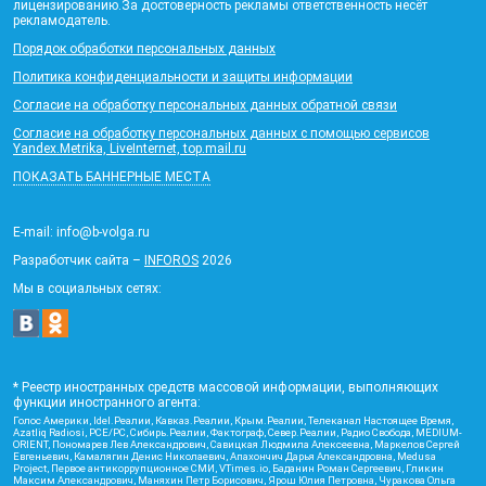
лицензированию.За достоверность рекламы ответственность несёт
рекламодатель.
Порядок обработки персональных данных
Политика конфиденциальности и защиты информации
Согласие на обработку персональных данных обратной связи
Согласие на обработку персональных данных с помощью сервисов
Yandex.Metrika, LiveInternet, top.mail.ru
ПОКАЗАТЬ БАННЕРНЫЕ МЕСТА
E-mail: info@b-volga.ru
Разработчик сайта –
INFOROS
2026
Мы в социальных сетях:
* Реестр иностранных средств массовой информации, выполняющих
функции иностранного агента:
Голос Америки, Idel.Реалии, Кавказ.Реалии, Крым.Реалии, Телеканал Настоящее Время,
Azatliq Radiosi, PCE/PC, Сибирь.Реалии, Фактограф, Север.Реалии, Радио Свобода, MEDIUM-
ORIENT, Пономарев Лев Александрович, Савицкая Людмила Алексеевна, Маркелов Сергей
Евгеньевич, Камалягин Денис Николаевич, Апахончич Дарья Александровна, Medusa
Project, Первое антикоррупционное СМИ, VTimes.io, Баданин Роман Сергеевич, Гликин
Максим Александрович, Маняхин Петр Борисович, Ярош Юлия Петровна, Чуракова Ольга