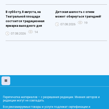
В субботу, 8 августа, на
Детская шалость с огнем
Театральной площади
может обернуться трагедией!
состоится традиционная
19
07.08.2026
ярмарка выходного дня
14
07.08.2026
Перепечатка материалов – с разрешения редакции. Мнения авторов и
редакции могут не совпадать.
Все рекламируемые товары и услуги подлежат сертификации и