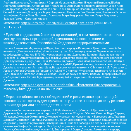
Леонид Борисович, Лукашевский Сергей Маркович, Бахмин Вячеслав Иванович, Шабад
Анатолий Ефимович, Сухих Дарья Николаевна, Орлов Олег Петрович, Добровольская Анна
Дмитриевна, Королева Александра Евгеньевна, Смирнов Владимир Александрович, Вицин
Сергей Ефимович, Золотухин Борис Андреевич, Левинсон Лев Семенович, Локшина Татьяна
Иосифовна, Орлов Олег Петрович, Полякова Мара Федоровна, Резник Генри Маркович,
Захаров Герман Константинович
Источник:
http://unro.minjust.ru/NKOForeignAgent.aspx
данные на
23.12.2021
* Единый федеральный список организаций, в том числе иностранных и
международных организаций, признанных в соответствии с
законодательством Российской Федерации террористическими:
Высший военный Маджлисуль Шура, Конгресс народов Ичкерии и Дагестана, База, Асбат
аль-Ансар, Священная война, Исламская группа, Братья-мусульмане, Партия исламского
освобождения, Лашкар-И-Тайба, Исламская группа, Движение Талибан, Исламская партия
Туркестана, Общество социальных реформ, Общество возрождения исламского наследия,
Дом двух святых, Джунд аш-Шам, Исламский джихад – Джамаат моджахедов, Аль-Каида в
странах исламского Магриба, Имарат Кавказ, АБТО, Правый сектор, Исламское государство,
Джабха аль-Нусра ли-Ахль аш-Шам, Народное ополчение имени К. Минина и Д. Пожарского,
Аджр от Аллаха Субхану уа Тагьаля SHAM, АУМ Синрике, Муджахеды джамаата Ат-Тавхида
Валь-Джихад, Чистопольский Джамаат, Рохнамо ба суи давлати исломи, Террористическое
сообщество Сеть, Катиба Таухид валь-Джихад, Хайят Тахрир аш-Шам, Ахлю Сунна Валь
Джамаа
Источник:
http://nac.gov.ru/terroristicheskie-i-ekstremistskie-organizacii-i-
materialy.html
данные на
06.12.2021
* Перечень общественных объединений и религиозных организаций в
отношении которых судом принято вступившее в законную силу решение
о ликвидации или запрете деятельности:
Национал-большевистская партия, ВЕК РА, Рада земли Кубанской Духовно Родовой
Державы Русь, организация Асгардская Славянская Община, Община Капища Веды Перуна,
Мужская Духовная Семинария Духовное Учреждение, Нурджулар, К Богодержавию, Таблиги
Джамаат, Свидетели Иеговы, Русское национальное единство, Национал-социалистическое
общество, Джамаат мувахидов, Объединенный Вилайат Кабарды, Балкарии и Карачая, Союз
славян, Ат-Такфир Валь-Хиджра, Пит Буль, Национал-социалистическая рабочая партия
России, Славянский союз, Формат-18, Благородный Орден Дьявола, Армия воли народа,