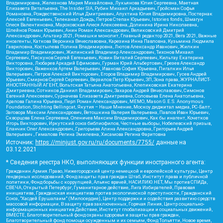
Владимировна, Железнова Мария Михайловна, Лукьянова Юлия Сергеевна, Маетная
Елизавета Витальевна, The Insider SIA, Рубин Михаил Аркадьевич, Гройсман Софья
Романовна, Рождественский Илья Дмитриевич, Апухтина Юлия Владимировна, Постернак
Алексей Евгеньевич, Телеканал Дождь, Петров Степан Юрьевич, Istories fonds, Шмагун
Олеся Валентиновна, Мароховская Алеся Алексеевна, Долинина Ирина Николаевна,
Шлейнов Роман Юрьевич, Анин Роман Александрович, Великовский Дмитрий
Александрович, Альтаир 2021, Ромашки монолит, Главный редактор 2021, Вега 2021, Важные
иноагенты, Каткова Вероника Вячеславовна, Карезина Инна Павловна, Кузьмина Людмила
Гавриловна, Костылева Полина Владимировна, Лютов Александр Иванович, Жилкин
Владимир Владимирович, Жилинский Владимир Александрович, Тихонов Михаил
Сергеевич, Пискунов Сергей Евгеньевич, Ковин Виталий Сергеевич, Кильтау Екатерина
Викторовна, Любарев Аркадий Ефимович, Гурман Юрий Альбертович, Грезев Александр
Викторович, Важенков Артем Валерьевич, Иванова София Юрьевна, Пигалкин Илья
Валерьевич, Петров Алексей Викторович, Егоров Владимир Владимирович, Гусев Андрей
Юрьевич, Смирнов Сергей Сергеевич, Верзилов Петр Юрьевич, ЗП, Зона права, ЖУРНАЛИСТ-
ИНОСТРАННЫЙ АГЕНТ, Вольтская Татьяна Анатольевна, Клепиковская Екатерина
Дмитриевна, Сотников Даниил Владимирович, Захаров Андрей Вячеславович, Симонов
Евгений Алексеевич, Сурначева Елизавета Дмитриевна, Соловьева Елена Анатольевна,
Арапова Галина Юрьевна, Перл Роман Александрович, МЕМО, Mason G.E.S. Anonymous
Foundation, Stichting Bellingcat, Якутия – Наше Мнение, Москоу диджитал медиа, РС-Балт,
Заговора Максим Александрович, Ветошкина Валерия Валерьевна, Павлов Иван Юрьевич,
Скворцова Елена Сергеевна, Оленичев Максим Владимирович, Как бы инагент, Кочетков
Игорь Викторович, Иркутский союз библиофилов, Честные выборы, Нобелевский призыв,
Еланчик Олег Александрович, Григорьева Алина Александровна, Григорьев Андрей
Валерьевич , Гималова Регина Эмилевна, Хисамова Регина Фаритовна
Источник:
https://minjust.gov.ru/ru/documents/7755/
данные на
03.12.2021
* Сведения реестра НКО, выполняющих функции иностранного агента:
Гражданин.Армия.Право, Нижегородский центр немецкой и европейской культуры, Центр
гендерных исследований, Фонд защиты прав граждан Штаб, Институт права и публичной
политики, Фонд борьбы с коррупцией, Альянс врачей, НАСИЛИЮ.НЕТ, Мы против СПИДа,
СВЕЧА, Открытый Петербург, Гуманитарное действие, Лига Избирателей, Правовая
инициатива, Гражданская инициатива против экологической преступности, Гражданский
Союз, "Хасдей Ерушалаим" (Милосердие), Центр поддержки и содействия развитию средств
массовой информации, В защиту прав заключенных, Горячая Линия, Центр социально-
информационных инициатив Действие, Институт глобализации и социальных движений,
ВМЕСТЕ, Благотворительный фонд охраны здоровья и защиты прав граждан,
Благотворительный фонд помощи осужденным и их семьям, Фонд Тольятти, Новое время,