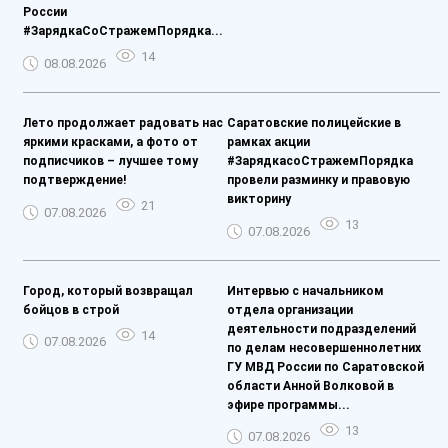
России
#ЗарядкаСоСтражемПорядка...
14
08.08.2026
Лето продолжает радовать нас
Саратовские полицейские в
яркими красками, а фото от
рамках акции
подписчиков – лучшее тому
#ЗарядкасоСтражемПорядка
подтверждение!
провели разминку и правовую
викторину
21
07.08.2026
13
07.08.2026
Город, который возвращал
Интервью с начальником
бойцов в строй
отдела организации
деятельности подразделений
14
07.08.2026
по делам несовершеннолетних
ГУ МВД России по Саратовской
области Анной Волковой в
эфире программы...
13
07.08.2026