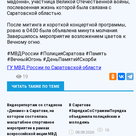
мадонна», участница Великой Отечественной войны,
послевоенная жизнь которой была связана с
Саратовской областью.
После митинга и короткой концертной программы,
ровно в 04.00 была объявлена минута молчания.
Завершилось мероприятие возложением цветов к
Вечному огню.
#МВДРоссии #ПолицияСаратова #Память
#ВечныйОгонь #ДеньПамятиИСкорби
ГУ МВД России по Саратовской области
19
ЧИТАТЬ ТАКЖЕ ПО ТЕМЕ
️Видеорепортаж со стадиона
В Саратове
«Динамо» в Саратове, на
#ЗарядкаСоСтражемПорядка
котором состоялась
объединила полицейских и
масштабное спортивное
молодежь
мероприятие в рамках
15
08.08.2026
всероссийской акции МВД