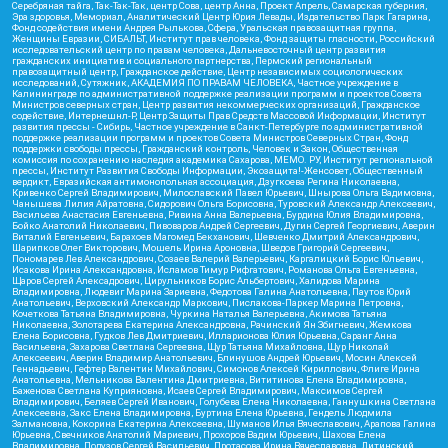
Серебряная тайга, Так-Так-Так, центр Сова, центр Анна, Проект Апрель, Самарская губерния,
Эра здоровья, Мемориал, Аналитический Центр Юрия Левады, Издательство Парк Гагарина,
Фонд содействия имени Андрея Рылькова, Сфера, Уральская правозащитная группа,
Женщины Евразии, СИБАЛЬТ, Институт прав человека, Фонд защиты гласности, Российский
исследовательский центр по правам человека, Дальневосточный центр развития
гражданских инициатив и социального партнерства, Пермский региональный
правозащитный центр, Гражданское действие, Центр независимых социологических
исследований, Сутяжник, АКАДЕМИЯ ПО ПРАВАМ ЧЕЛОВЕКА, Частное учреждение в
Калининграде по административной поддержке реализации программ и проектов Совета
Министров северных стран, Центр развития некоммерческих организаций, Гражданское
содействие, Интернешнл-Р, Центр Защиты Прав Средств Массовой Информации, Институт
развития прессы - Сибирь, Частное учреждение в Санкт-Петербурге по административной
поддержке реализации программ и проектов Совета Министров Северных Стран, Фонд
поддержки свободы прессы, Гражданский контроль, Человек и Закон, Общественная
комиссия по сохранению наследия академика Сахарова, МЕМО. РУ, Институт региональной
прессы, Институт Развития Свободы Информации, Экозащита!-Женсовет, Общественный
вердикт, Евразийская антимонопольная ассоциация, Дзугкоева Регина Николаевна,
Кривенко Сергей Владимирович, Милославский Павел Юрьевич, Шнырова Ольга Вадимовна,
Чанышева Лилия Айратовна, Сидорович Ольга Борисовна, Туровский Александр Алексеевич,
Васильева Анастасия Евгеньевна, Ривина Анна Валерьевна, Бурдина Юлия Владимировна,
Бойко Анатолий Николаевич, Пивоваров Андрей Сергеевич, Дугин Сергей Георгиевич, Аверин
Виталий Евгеньевич, Барахоев Магомед Бекханович, Шевченко Дмитрий Александрович,
Шарипков Олег Викторович, Мошель Ирина Ароновна, Шведов Григорий Сергеевич,
Пономарев Лев Александрович, Созаев Валерий Валерьевич, Каргалицкий Борис Юльевич,
Исакова Ирина Александровна, Исламов Тимур Рифгатович, Романова Ольга Евгеньевна,
Щаров Сергей Алексадрович, Цирульников Борис Альбертович, Халидова Марина
Владимировна, Людевиг Марина Зариевна, Федотова Галина Анатольевна, Паутов Юрий
Анатольевич, Верховский Александр Маркович, Пислакова-Паркер Марина Петровна,
Кочеткова Татьяна Владимировна, Чуркина Наталья Валерьевна, Акимова Татьяна
Николаевна, Золотарева Екатерина Александровна, Рачинский Ян Збигневич, Жемкова
Елена Борисовна, Гудков Лев Дмитриевич, Илларионова Юлия Юрьевна, Саранг Анна
Васильевна, Захарова Светлана Сергеевна, Щур Татьяна Михайловна, Щур Николай
Алексеевич, Аверин Владимир Анатольевич, Блинушов Андрей Юрьевич, Мосин Алексей
Геннадьевич, Гефтер Валентин Михайлович, Симонов Алексей Кириллович, Флиге Ирина
Анатольевна, Мельникова Валентина Дмитриевна, Вититинова Елена Владимировна,
Баженова Светлана Куприяновна, Исаев Сергей Владимирович, Максимов Сергей
Владимирович, Беляев Сергей Иванович, Голубева Елена Николаевна, Ганнушкина Светлана
Алексеевна, Закс Елена Владимировна, Буртина Елена Юрьевна, Гендель Людмила
Залмановна, Кокорина Екатерина Алексеевна, Шуманов Илья Вячеславович, Арапова Галина
Юрьевна, Свечников Анатолий Мариевич, Прохоров Вадим Юрьевич, Шахова Елена
Владимировна, Подузов Сергей Васильевич, Протасова Ирина Вячеславовна, Литинский