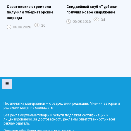
Саратовские строители
Спидвейный клуб «Турбина»
получили губернаторские
получил новое снаряжение
награды
34
06.08.2026
26
06.08.2026
Перепечатка материалов – с разрешения редакции. Мнения авторов и
редакции могут не совпадать.
Все рекламируемые товары и услуги подлежат сертификации и
лицензированию.За достоверность рекламы ответственность несёт
рекламодатель.
Порядок обработки персональных данных