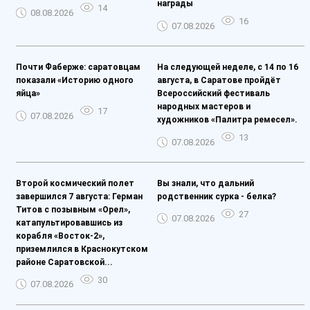
награды
14
08.08.2026
16
07.08.2026
Почти Фаберже: саратовцам
На следующей неделе, с 14 по 16
показали «Историю одного
августа, в Саратове пройдёт
яйца»
Всероссийский фестиваль
народных мастеров и
17
07.08.2026
художников «Палитра ремесел».
13
07.08.2026
Второй космический полет
Вы знали, что дальний
завершился 7 августа: Герман
родственник сурка - белка?
Титов с позывным «Орел»,
27
07.08.2026
катапультировавшись из
корабля «Восток-2»,
приземлился в Краснокутском
районе Саратовской...
30
07.08.2026