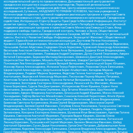
исследовательский центр по правам человека, Дальневосточный центр развития
гражданских инициатив и социального партнерства, Пермский региональный
правозащитный центр, Гражданское действие, Центр независимых социологических
исследований, Сутяжник, АКАДЕМИЯ ПО ПРАВАМ ЧЕЛОВЕКА, Частное учреждение в
Калининграде по административной поддержке реализации программ и проектов Совета
Министров северных стран, Центр развития некоммерческих организаций, Гражданское
содействие, Интернешнл-Р, Центр Защиты Прав Средств Массовой Информации, Институт
развития прессы - Сибирь, Частное учреждение в Санкт-Петербурге по административной
поддержке реализации программ и проектов Совета Министров Северных Стран, Фонд
поддержки свободы прессы, Гражданский контроль, Человек и Закон, Общественная
комиссия по сохранению наследия академика Сахарова, МЕМО. РУ, Институт региональной
прессы, Институт Развития Свободы Информации, Экозащита!-Женсовет, Общественный
вердикт, Евразийская антимонопольная ассоциация, Дзугкоева Регина Николаевна,
Кривенко Сергей Владимирович, Милославский Павел Юрьевич, Шнырова Ольга Вадимовна,
Чанышева Лилия Айратовна, Сидорович Ольга Борисовна, Туровский Александр Алексеевич,
Васильева Анастасия Евгеньевна, Ривина Анна Валерьевна, Бурдина Юлия Владимировна,
Бойко Анатолий Николаевич, Пивоваров Андрей Сергеевич, Дугин Сергей Георгиевич, Аверин
Виталий Евгеньевич, Барахоев Магомед Бекханович, Шевченко Дмитрий Александрович,
Шарипков Олег Викторович, Мошель Ирина Ароновна, Шведов Григорий Сергеевич,
Пономарев Лев Александрович, Созаев Валерий Валерьевич, Каргалицкий Борис Юльевич,
Исакова Ирина Александровна, Исламов Тимур Рифгатович, Романова Ольга Евгеньевна,
Щаров Сергей Алексадрович, Цирульников Борис Альбертович, Халидова Марина
Владимировна, Людевиг Марина Зариевна, Федотова Галина Анатольевна, Паутов Юрий
Анатольевич, Верховский Александр Маркович, Пислакова-Паркер Марина Петровна,
Кочеткова Татьяна Владимировна, Чуркина Наталья Валерьевна, Акимова Татьяна
Николаевна, Золотарева Екатерина Александровна, Рачинский Ян Збигневич, Жемкова
Елена Борисовна, Гудков Лев Дмитриевич, Илларионова Юлия Юрьевна, Саранг Анна
Васильевна, Захарова Светлана Сергеевна, Щур Татьяна Михайловна, Щур Николай
Алексеевич, Аверин Владимир Анатольевич, Блинушов Андрей Юрьевич, Мосин Алексей
Геннадьевич, Гефтер Валентин Михайлович, Симонов Алексей Кириллович, Флиге Ирина
Анатольевна, Мельникова Валентина Дмитриевна, Вититинова Елена Владимировна,
Баженова Светлана Куприяновна, Исаев Сергей Владимирович, Максимов Сергей
Владимирович, Беляев Сергей Иванович, Голубева Елена Николаевна, Ганнушкина Светлана
Алексеевна, Закс Елена Владимировна, Буртина Елена Юрьевна, Гендель Людмила
Залмановна, Кокорина Екатерина Алексеевна, Шуманов Илья Вячеславович, Арапова Галина
Юрьевна, Свечников Анатолий Мариевич, Прохоров Вадим Юрьевич, Шахова Елена
Владимировна, Подузов Сергей Васильевич, Протасова Ирина Вячеславовна, Литинский
Леонид Борисович, Лукашевский Сергей Маркович, Бахмин Вячеслав Иванович, Шабад
Анатолий Ефимович, Сухих Дарья Николаевна, Орлов Олег Петрович, Добровольская Анна
Дмитриевна, Королева Александра Евгеньевна, Смирнов Владимир Александрович, Вицин
Сергей Ефимович, Золотухин Борис Андреевич, Левинсон Лев Семенович, Локшина Татьяна