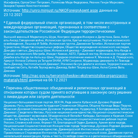
Иосифовна, Орлов Олег Петрович, Полякова Мара Федоровна, Резник Генри Маркович,
Захаров Герман Константинович
Источник:
http://unro.minjust.ru/NKOForeignAgent.aspx
данные на
23.12.2021
* Единый федеральный список организаций, в том числе иностранных и
международных организаций, признанных в соответствии с
законодательством Российской Федерации террористическими:
Высший военный Маджлисуль Шура, Конгресс народов Ичкерии и Дагестана, База, Асбат
аль-Ансар, Священная война, Исламская группа, Братья-мусульмане, Партия исламского
освобождения, Лашкар-И-Тайба, Исламская группа, Движение Талибан, Исламская партия
Туркестана, Общество социальных реформ, Общество возрождения исламского наследия,
Дом двух святых, Джунд аш-Шам, Исламский джихад – Джамаат моджахедов, Аль-Каида в
странах исламского Магриба, Имарат Кавказ, АБТО, Правый сектор, Исламское государство,
Джабха аль-Нусра ли-Ахль аш-Шам, Народное ополчение имени К. Минина и Д. Пожарского,
Аджр от Аллаха Субхану уа Тагьаля SHAM, АУМ Синрике, Муджахеды джамаата Ат-Тавхида
Валь-Джихад, Чистопольский Джамаат, Рохнамо ба суи давлати исломи, Террористическое
сообщество Сеть, Катиба Таухид валь-Джихад, Хайят Тахрир аш-Шам, Ахлю Сунна Валь
Джамаа
Источник:
http://nac.gov.ru/terroristicheskie-i-ekstremistskie-organizacii-i-
materialy.html
данные на
06.12.2021
* Перечень общественных объединений и религиозных организаций в
отношении которых судом принято вступившее в законную силу решение
о ликвидации или запрете деятельности:
Национал-большевистская партия, ВЕК РА, Рада земли Кубанской Духовно Родовой
Державы Русь, организация Асгардская Славянская Община, Община Капища Веды Перуна,
Мужская Духовная Семинария Духовное Учреждение, Нурджулар, К Богодержавию, Таблиги
Джамаат, Свидетели Иеговы, Русское национальное единство, Национал-социалистическое
общество, Джамаат мувахидов, Объединенный Вилайат Кабарды, Балкарии и Карачая, Союз
славян, Ат-Такфир Валь-Хиджра, Пит Буль, Национал-социалистическая рабочая партия
России, Славянский союз, Формат-18, Благородный Орден Дьявола, Армия воли народа,
Национальная Социалистическая Инициатива города Череповца, Духовно-Родовая Держава
Русь, Русское национальное единство, Древнерусской Инглистической церкви
Православных Староверов-Инглингов, Русский общенациональный союз, Движение против
нелегальной иммиграции, Кровь и Честь, О свободе совести и о религиозных объединениях,