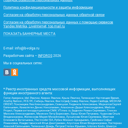
Политика конфиденциальности и защиты информации
Согласие на обработку персональных данных обратной связи
Согласие на обработку персональных данных с помощью сервисов
Yandex.Metrika, LiveInternet, top.mail.ru
ПОКАЗАТЬ БАННЕРНЫЕ МЕСТА
E-mail: info@b-volga.ru
Разработчик сайта –
INFOROS
2026
Мы в социальных сетях:
* Реестр иностранных средств массовой информации, выполняющих
функции иностранного агента:
Голос Америки, Idel.Реалии, Кавказ.Реалии, Крым.Реалии, Телеканал Настоящее Время,
Azatliq Radiosi, PCE/PC, Сибирь.Реалии, Фактограф, Север.Реалии, Радио Свобода, MEDIUM-
ORIENT, Пономарев Лев Александрович, Савицкая Людмила Алексеевна, Маркелов Сергей
Евгеньевич, Камалягин Денис Николаевич, Апахончич Дарья Александровна, Medusa
Project, Первое антикоррупционное СМИ, VTimes.io, Баданин Роман Сергеевич, Гликин
Максим Александрович, Маняхин Петр Борисович, Ярош Юлия Петровна, Чуракова Ольга
Владимировна, Железнова Мария Михайловна, Лукьянова Юлия Сергеевна, Маетная
Елизавета Витальевна, The Insider SIA, Рубин Михаил Аркадьевич, Гройсман Софья
Романовна, Рождественский Илья Дмитриевич, Апухтина Юлия Владимировна, Постернак
Алексей Евгеньевич, Телеканал Дождь, Петров Степан Юрьевич, Istories fonds, Шмагун