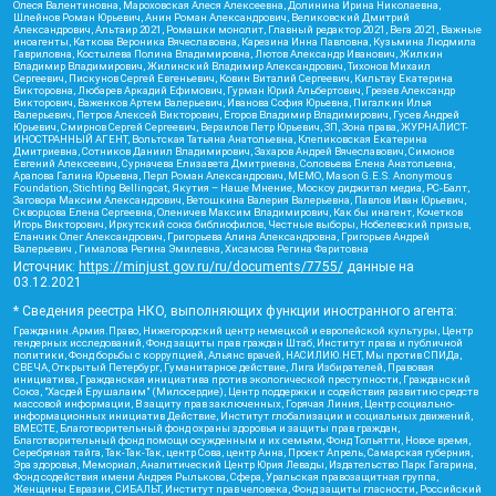
Олеся Валентиновна, Мароховская Алеся Алексеевна, Долинина Ирина Николаевна,
Шлейнов Роман Юрьевич, Анин Роман Александрович, Великовский Дмитрий
Александрович, Альтаир 2021, Ромашки монолит, Главный редактор 2021, Вега 2021, Важные
иноагенты, Каткова Вероника Вячеславовна, Карезина Инна Павловна, Кузьмина Людмила
Гавриловна, Костылева Полина Владимировна, Лютов Александр Иванович, Жилкин
Владимир Владимирович, Жилинский Владимир Александрович, Тихонов Михаил
Сергеевич, Пискунов Сергей Евгеньевич, Ковин Виталий Сергеевич, Кильтау Екатерина
Викторовна, Любарев Аркадий Ефимович, Гурман Юрий Альбертович, Грезев Александр
Викторович, Важенков Артем Валерьевич, Иванова София Юрьевна, Пигалкин Илья
Валерьевич, Петров Алексей Викторович, Егоров Владимир Владимирович, Гусев Андрей
Юрьевич, Смирнов Сергей Сергеевич, Верзилов Петр Юрьевич, ЗП, Зона права, ЖУРНАЛИСТ-
ИНОСТРАННЫЙ АГЕНТ, Вольтская Татьяна Анатольевна, Клепиковская Екатерина
Дмитриевна, Сотников Даниил Владимирович, Захаров Андрей Вячеславович, Симонов
Евгений Алексеевич, Сурначева Елизавета Дмитриевна, Соловьева Елена Анатольевна,
Арапова Галина Юрьевна, Перл Роман Александрович, МЕМО, Mason G.E.S. Anonymous
Foundation, Stichting Bellingcat, Якутия – Наше Мнение, Москоу диджитал медиа, РС-Балт,
Заговора Максим Александрович, Ветошкина Валерия Валерьевна, Павлов Иван Юрьевич,
Скворцова Елена Сергеевна, Оленичев Максим Владимирович, Как бы инагент, Кочетков
Игорь Викторович, Иркутский союз библиофилов, Честные выборы, Нобелевский призыв,
Еланчик Олег Александрович, Григорьева Алина Александровна, Григорьев Андрей
Валерьевич , Гималова Регина Эмилевна, Хисамова Регина Фаритовна
Источник:
https://minjust.gov.ru/ru/documents/7755/
данные на
03.12.2021
* Сведения реестра НКО, выполняющих функции иностранного агента:
Гражданин.Армия.Право, Нижегородский центр немецкой и европейской культуры, Центр
гендерных исследований, Фонд защиты прав граждан Штаб, Институт права и публичной
политики, Фонд борьбы с коррупцией, Альянс врачей, НАСИЛИЮ.НЕТ, Мы против СПИДа,
СВЕЧА, Открытый Петербург, Гуманитарное действие, Лига Избирателей, Правовая
инициатива, Гражданская инициатива против экологической преступности, Гражданский
Союз, "Хасдей Ерушалаим" (Милосердие), Центр поддержки и содействия развитию средств
массовой информации, В защиту прав заключенных, Горячая Линия, Центр социально-
информационных инициатив Действие, Институт глобализации и социальных движений,
ВМЕСТЕ, Благотворительный фонд охраны здоровья и защиты прав граждан,
Благотворительный фонд помощи осужденным и их семьям, Фонд Тольятти, Новое время,
Серебряная тайга, Так-Так-Так, центр Сова, центр Анна, Проект Апрель, Самарская губерния,
Эра здоровья, Мемориал, Аналитический Центр Юрия Левады, Издательство Парк Гагарина,
Фонд содействия имени Андрея Рылькова, Сфера, Уральская правозащитная группа,
Женщины Евразии, СИБАЛЬТ, Институт прав человека, Фонд защиты гласности, Российский