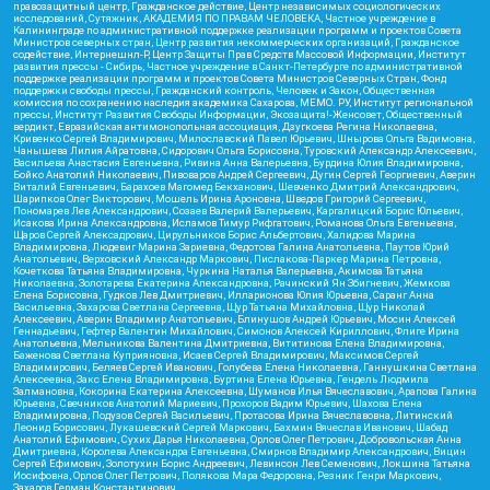
правозащитный центр, Гражданское действие, Центр независимых социологических
исследований, Сутяжник, АКАДЕМИЯ ПО ПРАВАМ ЧЕЛОВЕКА, Частное учреждение в
Калининграде по административной поддержке реализации программ и проектов Совета
Министров северных стран, Центр развития некоммерческих организаций, Гражданское
содействие, Интернешнл-Р, Центр Защиты Прав Средств Массовой Информации, Институт
развития прессы - Сибирь, Частное учреждение в Санкт-Петербурге по административной
поддержке реализации программ и проектов Совета Министров Северных Стран, Фонд
поддержки свободы прессы, Гражданский контроль, Человек и Закон, Общественная
комиссия по сохранению наследия академика Сахарова, МЕМО. РУ, Институт региональной
прессы, Институт Развития Свободы Информации, Экозащита!-Женсовет, Общественный
вердикт, Евразийская антимонопольная ассоциация, Дзугкоева Регина Николаевна,
Кривенко Сергей Владимирович, Милославский Павел Юрьевич, Шнырова Ольга Вадимовна,
Чанышева Лилия Айратовна, Сидорович Ольга Борисовна, Туровский Александр Алексеевич,
Васильева Анастасия Евгеньевна, Ривина Анна Валерьевна, Бурдина Юлия Владимировна,
Бойко Анатолий Николаевич, Пивоваров Андрей Сергеевич, Дугин Сергей Георгиевич, Аверин
Виталий Евгеньевич, Барахоев Магомед Бекханович, Шевченко Дмитрий Александрович,
Шарипков Олег Викторович, Мошель Ирина Ароновна, Шведов Григорий Сергеевич,
Пономарев Лев Александрович, Созаев Валерий Валерьевич, Каргалицкий Борис Юльевич,
Исакова Ирина Александровна, Исламов Тимур Рифгатович, Романова Ольга Евгеньевна,
Щаров Сергей Алексадрович, Цирульников Борис Альбертович, Халидова Марина
Владимировна, Людевиг Марина Зариевна, Федотова Галина Анатольевна, Паутов Юрий
Анатольевич, Верховский Александр Маркович, Пислакова-Паркер Марина Петровна,
Кочеткова Татьяна Владимировна, Чуркина Наталья Валерьевна, Акимова Татьяна
Николаевна, Золотарева Екатерина Александровна, Рачинский Ян Збигневич, Жемкова
Елена Борисовна, Гудков Лев Дмитриевич, Илларионова Юлия Юрьевна, Саранг Анна
Васильевна, Захарова Светлана Сергеевна, Щур Татьяна Михайловна, Щур Николай
Алексеевич, Аверин Владимир Анатольевич, Блинушов Андрей Юрьевич, Мосин Алексей
Геннадьевич, Гефтер Валентин Михайлович, Симонов Алексей Кириллович, Флиге Ирина
Анатольевна, Мельникова Валентина Дмитриевна, Вититинова Елена Владимировна,
Баженова Светлана Куприяновна, Исаев Сергей Владимирович, Максимов Сергей
Владимирович, Беляев Сергей Иванович, Голубева Елена Николаевна, Ганнушкина Светлана
Алексеевна, Закс Елена Владимировна, Буртина Елена Юрьевна, Гендель Людмила
Залмановна, Кокорина Екатерина Алексеевна, Шуманов Илья Вячеславович, Арапова Галина
Юрьевна, Свечников Анатолий Мариевич, Прохоров Вадим Юрьевич, Шахова Елена
Владимировна, Подузов Сергей Васильевич, Протасова Ирина Вячеславовна, Литинский
Леонид Борисович, Лукашевский Сергей Маркович, Бахмин Вячеслав Иванович, Шабад
Анатолий Ефимович, Сухих Дарья Николаевна, Орлов Олег Петрович, Добровольская Анна
Дмитриевна, Королева Александра Евгеньевна, Смирнов Владимир Александрович, Вицин
Сергей Ефимович, Золотухин Борис Андреевич, Левинсон Лев Семенович, Локшина Татьяна
Иосифовна, Орлов Олег Петрович, Полякова Мара Федоровна, Резник Генри Маркович,
Захаров Герман Константинович