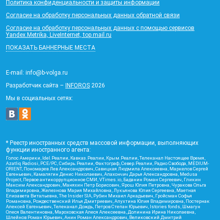
Политика конфиденциальности и защиты информации
Согласие на обработку персональных данных обратной связи
Согласие на обработку персональных данных с помощью сервисов
Yandex.Metrika, LiveInternet, top.mail.ru
ПОКАЗАТЬ БАННЕРНЫЕ МЕСТА
E-mail: info@b-volga.ru
Разработчик сайта –
INFOROS
2026
Мы в социальных сетях:
* Реестр иностранных средств массовой информации, выполняющих
функции иностранного агента:
Голос Америки, Idel.Реалии, Кавказ.Реалии, Крым.Реалии, Телеканал Настоящее Время,
Azatliq Radiosi, PCE/PC, Сибирь.Реалии, Фактограф, Север.Реалии, Радио Свобода, MEDIUM-
ORIENT, Пономарев Лев Александрович, Савицкая Людмила Алексеевна, Маркелов Сергей
Евгеньевич, Камалягин Денис Николаевич, Апахончич Дарья Александровна, Medusa
Project, Первое антикоррупционное СМИ, VTimes.io, Баданин Роман Сергеевич, Гликин
Максим Александрович, Маняхин Петр Борисович, Ярош Юлия Петровна, Чуракова Ольга
Владимировна, Железнова Мария Михайловна, Лукьянова Юлия Сергеевна, Маетная
Елизавета Витальевна, The Insider SIA, Рубин Михаил Аркадьевич, Гройсман Софья
Романовна, Рождественский Илья Дмитриевич, Апухтина Юлия Владимировна, Постернак
Алексей Евгеньевич, Телеканал Дождь, Петров Степан Юрьевич, Istories fonds, Шмагун
Олеся Валентиновна, Мароховская Алеся Алексеевна, Долинина Ирина Николаевна,
Шлейнов Роман Юрьевич, Анин Роман Александрович, Великовский Дмитрий