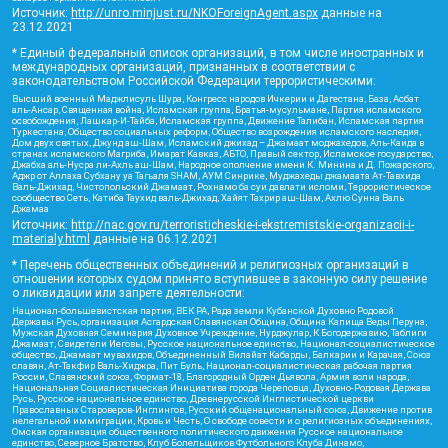
Источник:
http://unro.minjust.ru/NKOForeignAgent.aspx
данные на
23.12.2021
* Единый федеральный список организаций, в том числе иностранных и
международных организаций, признанных в соответствии с
законодательством Российской Федерации террористическими:
Высший военный Маджлисуль Шура, Конгресс народов Ичкерии и Дагестана, База, Асбат
аль-Ансар, Священная война, Исламская группа, Братья-мусульмане, Партия исламского
освобождения, Лашкар-И-Тайба, Исламская группа, Движение Талибан, Исламская партия
Туркестана, Общество социальных реформ, Общество возрождения исламского наследия,
Дом двух святых, Джунд аш-Шам, Исламский джихад – Джамаат моджахедов, Аль-Каида в
странах исламского Магриба, Имарат Кавказ, АБТО, Правый сектор, Исламское государство,
Джабха аль-Нусра ли-Ахль аш-Шам, Народное ополчение имени К. Минина и Д. Пожарского,
Аджр от Аллаха Субхану уа Тагьаля SHAM, АУМ Синрике, Муджахеды джамаата Ат-Тавхида
Валь-Джихад, Чистопольский Джамаат, Рохнамо ба суи давлати исломи, Террористическое
сообщество Сеть, Катиба Таухид валь-Джихад, Хайят Тахрир аш-Шам, Ахлю Сунна Валь
Джамаа
Источник:
http://nac.gov.ru/terroristicheskie-i-ekstremistskie-organizacii-i-
materialy.html
данные на
06.12.2021
* Перечень общественных объединений и религиозных организаций в
отношении которых судом принято вступившее в законную силу решение
о ликвидации или запрете деятельности:
Национал-большевистская партия, ВЕК РА, Рада земли Кубанской Духовно Родовой
Державы Русь, организация Асгардская Славянская Община, Община Капища Веды Перуна,
Мужская Духовная Семинария Духовное Учреждение, Нурджулар, К Богодержавию, Таблиги
Джамаат, Свидетели Иеговы, Русское национальное единство, Национал-социалистическое
общество, Джамаат мувахидов, Объединенный Вилайат Кабарды, Балкарии и Карачая, Союз
славян, Ат-Такфир Валь-Хиджра, Пит Буль, Национал-социалистическая рабочая партия
России, Славянский союз, Формат-18, Благородный Орден Дьявола, Армия воли народа,
Национальная Социалистическая Инициатива города Череповца, Духовно-Родовая Держава
Русь, Русское национальное единство, Древнерусской Инглистической церкви
Православных Староверов-Инглингов, Русский общенациональный союз, Движение против
нелегальной иммиграции, Кровь и Честь, О свободе совести и о религиозных объединениях,
Омская организация общественного политического движения Русское национальное
единство, Северное Братство, Клуб Болельщиков Футбольного Клуба Динамо,