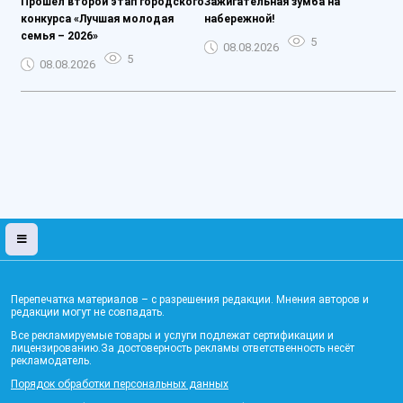
Прошел второй этап городского
Зажигательная зумба на
конкурса «Лучшая молодая
набережной!
семья – 2026»
5
08.08.2026
5
08.08.2026
Перепечатка материалов – с разрешения редакции. Мнения авторов и
редакции могут не совпадать.
Все рекламируемые товары и услуги подлежат сертификации и
лицензированию.За достоверность рекламы ответственность несёт
рекламодатель.
Порядок обработки персональных данных