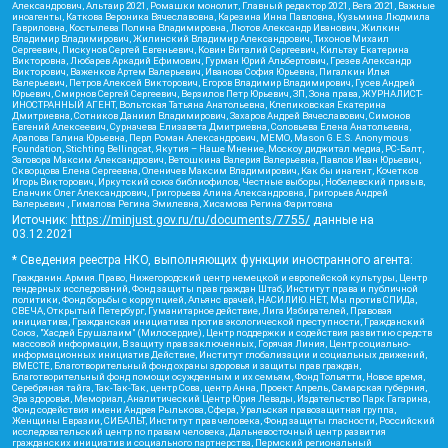
Александрович, Альтаир 2021, Ромашки монолит, Главный редактор 2021, Вега 2021, Важные
иноагенты, Каткова Вероника Вячеславовна, Карезина Инна Павловна, Кузьмина Людмила
Гавриловна, Костылева Полина Владимировна, Лютов Александр Иванович, Жилкин
Владимир Владимирович, Жилинский Владимир Александрович, Тихонов Михаил
Сергеевич, Пискунов Сергей Евгеньевич, Ковин Виталий Сергеевич, Кильтау Екатерина
Викторовна, Любарев Аркадий Ефимович, Гурман Юрий Альбертович, Грезев Александр
Викторович, Важенков Артем Валерьевич, Иванова София Юрьевна, Пигалкин Илья
Валерьевич, Петров Алексей Викторович, Егоров Владимир Владимирович, Гусев Андрей
Юрьевич, Смирнов Сергей Сергеевич, Верзилов Петр Юрьевич, ЗП, Зона права, ЖУРНАЛИСТ-
ИНОСТРАННЫЙ АГЕНТ, Вольтская Татьяна Анатольевна, Клепиковская Екатерина
Дмитриевна, Сотников Даниил Владимирович, Захаров Андрей Вячеславович, Симонов
Евгений Алексеевич, Сурначева Елизавета Дмитриевна, Соловьева Елена Анатольевна,
Арапова Галина Юрьевна, Перл Роман Александрович, МЕМО, Mason G.E.S. Anonymous
Foundation, Stichting Bellingcat, Якутия – Наше Мнение, Москоу диджитал медиа, РС-Балт,
Заговора Максим Александрович, Ветошкина Валерия Валерьевна, Павлов Иван Юрьевич,
Скворцова Елена Сергеевна, Оленичев Максим Владимирович, Как бы инагент, Кочетков
Игорь Викторович, Иркутский союз библиофилов, Честные выборы, Нобелевский призыв,
Еланчик Олег Александрович, Григорьева Алина Александровна, Григорьев Андрей
Валерьевич , Гималова Регина Эмилевна, Хисамова Регина Фаритовна
Источник:
https://minjust.gov.ru/ru/documents/7755/
данные на
03.12.2021
* Сведения реестра НКО, выполняющих функции иностранного агента:
Гражданин.Армия.Право, Нижегородский центр немецкой и европейской культуры, Центр
гендерных исследований, Фонд защиты прав граждан Штаб, Институт права и публичной
политики, Фонд борьбы с коррупцией, Альянс врачей, НАСИЛИЮ.НЕТ, Мы против СПИДа,
СВЕЧА, Открытый Петербург, Гуманитарное действие, Лига Избирателей, Правовая
инициатива, Гражданская инициатива против экологической преступности, Гражданский
Союз, "Хасдей Ерушалаим" (Милосердие), Центр поддержки и содействия развитию средств
массовой информации, В защиту прав заключенных, Горячая Линия, Центр социально-
информационных инициатив Действие, Институт глобализации и социальных движений,
ВМЕСТЕ, Благотворительный фонд охраны здоровья и защиты прав граждан,
Благотворительный фонд помощи осужденным и их семьям, Фонд Тольятти, Новое время,
Серебряная тайга, Так-Так-Так, центр Сова, центр Анна, Проект Апрель, Самарская губерния,
Эра здоровья, Мемориал, Аналитический Центр Юрия Левады, Издательство Парк Гагарина,
Фонд содействия имени Андрея Рылькова, Сфера, Уральская правозащитная группа,
Женщины Евразии, СИБАЛЬТ, Институт прав человека, Фонд защиты гласности, Российский
исследовательский центр по правам человека, Дальневосточный центр развития
гражданских инициатив и социального партнерства, Пермский региональный