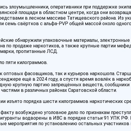
лись злоумышленники, оперативники при поддержке экип
янской площади в областном центре, когда они возвращ
редствами в лесном массиве Татищевского района. Из ук
и семь свёртков с альфа-PVP общей массой около одног
ейские обнаружили упаковочные материалы, электронные
на по продаже наркотиков, а также крупные партии мефед
 марки, пропитанные ЛСД.
ло пяти килограммов.
ак оптовых фасовщиков, так и курьеров наркошопа. Старш
енджере ещё в 2024 году, а спустя время вовлёк в нарко
редную крупную партию запрещённых веществ, сообщники
частями в различных районах Саратовской области.
ции изъято порядка шести килограммов наркотических ср
 факту возбуждено уголовное дело по признакам преступл
Ф. Фигуранты водворены в ИВС в порядке статьи 91 УПК РФ. 
ые мероприятия по установлению остальных участников