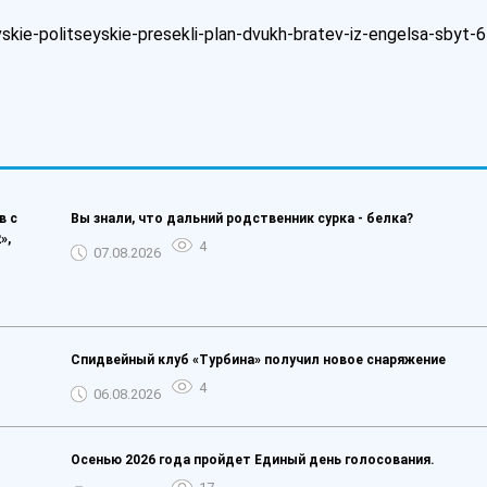
kie-politseyskie-presekli-plan-dvukh-bratev-iz-engelsa-sbyt-6
в с
Вы знали, что дальний родственник сурка - белка?
»,
4
07.08.2026
Спидвейный клуб «Турбина» получил новое снаряжение
4
06.08.2026
Осенью 2026 года пройдет Единый день голосования.