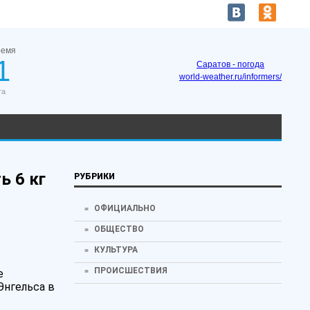
ремя
1
Саратов - погода
world-weather.ru/informers/
та
ь 6 кг
РУБРИКИ
ОФИЦИАЛЬНО
ОБЩЕСТВО
КУЛЬТУРА
ПРОИСШЕСТВИЯ
е
Энгельса в