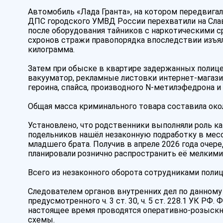
Автомобиль «Лада Гранта», на котором передвига
ДПС городского УМВД России перехватили на Слав
после оборудования тайников с наркотическими с
схронов стражи правопорядка впоследствии изъял
килограмма.
Затем при обыске в квартире задержанных полиц
вакууматор, рекламные листовки интернет-магази
героина, спайса, производного N-метилэфедрона и
Общая масса криминального товара составила око
Установлено, что родственники выполняли роль к
подельников нашёл незаконную подработку в месс
младшего брата. Получив в апреле 2026 года оче
планировали рознично распространить её мелкими 
Всего из незаконного оборота сотрудниками поли
Следователем органов внутренних дел по данному
предусмотренного ч. 3 ст. 30, ч. 5 ст. 228.1 УК Р
настоящее время проводятся оперативно-розыскн
схемы.