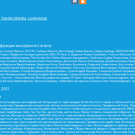
ndex.Metrika, LiveInternet,
функции иностранного агента:
я, Azatliq Radiosi, PCE/PC, Сибирь.Реалии, Фактограф, Север.Реалии, Радио Свобода, MEDIUM-O
roject, Первое антикоррупционное СМИ, VTimes.io, Баданин Роман Сергеевич, Гликин Максим А
изавета Витальевна, The Insider SIA, Рубин Михаил Аркадьевич, Гройсман Софья Романовна, Р
ся Валентиновна, Мароховская Алеся Алексеевна, Долинина Ирина Николаевна, Шлейнов Роман Юр
кова Вероника Вячеславовна, Карезина Инна Павловна, Кузьмина Людмила Гавриловна, Костыле
унов Сергей Евгеньевич, Ковин Виталий Сергеевич, Кильтау Екатерина Викторовна, Любарев Ар
сей Викторович, Егоров Владимир Владимирович, Гусев Андрей Юрьевич, Смирнов Сергей Сергеев
ил Владимирович, Захаров Андрей Вячеславович, Симонов Евгений Алексеевич, Сурначева Елиза
at, Якутия – Наше Мнение, Москоу диджитал медиа, РС-Балт, Заговора Максим Александрович, Ве
кий союз библиофилов, Честные выборы, Нобелевский призыв, Еланчик Олег Александрович, Гри
2.2021
:
нтр гендерных исследований, Фонд защиты прав граждан Штаб, Институт права и публичной пол
нициатива, Гражданская инициатива против экологической преступности, Гражданский Союз, "Ха
о-информационных инициатив Действие, Институт глобализации и социальных движений, ВМЕСТ
, Серебряная тайга, Так-Так-Так, центр Сова, центр Анна, Проект Апрель, Самарская губерния, 
 группа, Женщины Евразии, СИБАЛЬТ, Институт прав человека, Фонд защиты гласности, Российс
защитный центр, Гражданское действие, Центр независимых социологических исследований, С
верных стран, Центр развития некоммерческих организаций, Гражданское содействие, Интерне
реализации программ и проектов Совета Министров Северных Стран, Фонд поддержки свободы пре
Развития Свободы Информации, Экозащита!-Женсовет, Общественный вердикт, Евразийская анти
лия Айратовна, Сидорович Ольга Борисовна, Туровский Александр Алексеевич, Васильева Анаст