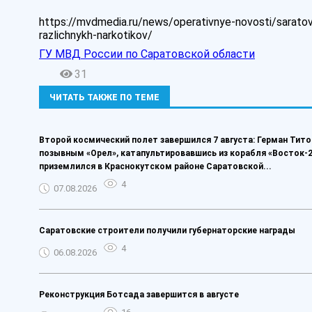
https://mvdmedia.ru/news/operativnye-novosti/saratovs
razlichnykh-narkotikov/
ГУ МВД России по Саратовской области
31
ЧИТАТЬ ТАКЖЕ ПО ТЕМЕ
Второй космический полет завершился 7 августа: Герман Тито
позывным «Орел», катапультировавшись из корабля «Восток-2
приземлился в Краснокутском районе Саратовской...
4
07.08.2026
Саратовские строители получили губернаторские награды
4
06.08.2026
Реконструкция Ботсада завершится в августе