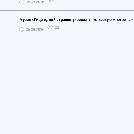
17
05.08.2026
Мурал «Лица одной страны» украсил энгельсскую многоэтаж
22
05.08.2026