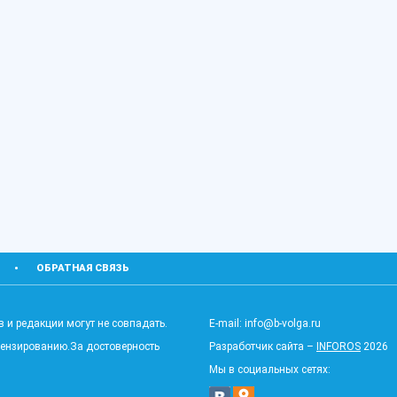
ОБРАТНАЯ СВЯЗЬ
 и редакции могут не совпадать.
E-mail: info@b-volga.ru
цензированию.За достоверность
Разработчик сайта –
INFOROS
2026
Мы в социальных сетях: