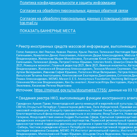
Политика конфиденциальности и защиты информации
Согласие на обработку персональных данных обратной связи
Согласие на обработку персональных данных с помощью сервисов Ya
top.mail.ru
ПОКАЗАТЬ БАННЕРНЫЕ МЕСТА
* Реестр иностранных средств массовой информации, выполняющих 
Голос Америки, Idel.Реалии, Кавказ.Реалии, Крым.Реалии, Телеканал Настоящее Врем
Евгеньевич, Камалягин Денис Николаевич, Апахончич Дарья Александровна, Medusa P
Владимировна, Железнова Мария Михайловна, Лукьянова Юлия Сергеевна, Маетная Ел
Евгеньевич, Телеканал Дождь, Петров Степан Юрьевич, Istories fonds, Шмагун Оле
2021, Ромашки монолит, Главный редактор 2021, Вега 2021, Важные иноагенты, Кат
Владимирович, Жилинский Владимир Александрович, Тихонов Михаил Сергеевич, Писк
Артем Валерьевич, Иванова София Юрьевна, Пигалкин Илья Валерьевич, Петров Алек
Вольтская Татьяна Анатольевна, Клепиковская Екатерина Дмитриевна, Сотников Дани
Роман Александрович, МЕМО, Mason G.E.S. Anonymous Foundation, Stichting Bellingc
Оленичев Максим Владимирович, Как бы инагент, Кочетков Игорь Викторович, Иркутс
Эмилевна, Хисамова Регина Фаритовна
Источник:
https://minjust.gov.ru/ru/documents/7755/
данные на
03.1
* Сведения реестра НКО, выполняющих функции иностранного агента
Гражданин.Армия.Право, Нижегородский центр немецкой и европейской культуры, Це
СВЕЧА, Открытый Петербург, Гуманитарное действие, Лига Избирателей, Правовая и
массовой информации, В защиту прав заключенных, Горячая Линия, Центр социальн
Благотворительный фонд помощи осужденным и их семьям, Фонд Тольятти, Новое время
Гагарина, Фонд содействия имени Андрея Рылькова, Сфера, Уральская правозащитная
гражданских инициатив и социального партнерства, Пермский региональный право
административной поддержке реализации программ и проектов Совета Министров се
- Сибирь, Частное учреждение в Санкт-Петербурге по административной поддержке 
наследия академика Сахарова, МЕМО. РУ, Институт региональной прессы, Институт 
Владимирович, Милославский Павел Юрьевич, Шнырова Ольга Вадимовна, Чанышева Ли