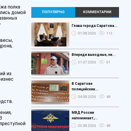
ажа полка
ались домой
ПОПУЛЯРНО
КОММЕНТАРИИ
азанных
о
️Глава города Саратова...
01.08.2026
113
 весы,
рона,
Впереди выходные, не...
31.07.2026
61
ий из
бизнес
В Саратове
полицейские...
04.08.2026
48
едств.
ения,
МВД России
В
напоминает,...
 преступной
03.08.2026
48