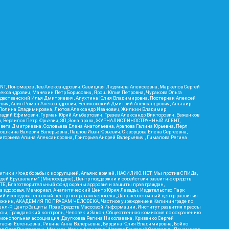
RIENT, Пономарев Лев Александрович, Савицкая Людмила Алексеевна, Маркелов Сергей
лександрович, Маняхин Петр Борисович, Ярош Юлия Петровна, Чуракова Ольга
ождественский Илья Дмитриевич, Апухтина Юлия Владимировна, Постернак Алексей
ьевич, Анин Роман Александрович, Великовский Дмитрий Александрович, Альтаир
ва Полина Владимировна, Лютов Александр Иванович, Жилкин Владимир
кадий Ефимович, Гурман Юрий Альбертович, Грезев Александр Викторович, Важенков
ич, Верзилов Петр Юрьевич, ЗП, Зона права, ЖУРНАЛИСТ-ИНОСТРАННЫЙ АГЕНТ,
вета Дмитриевна, Соловьева Елена Анатольевна, Арапова Галина Юрьевна, Перл
тошкина Валерия Валерьевна, Павлов Иван Юрьевич, Скворцова Елена Сергеевна,
горьева Алина Александровна, Григорьев Андрей Валерьевич , Гималова Регина
итики, Фонд борьбы с коррупцией, Альянс врачей, НАСИЛИЮ.НЕТ, Мы против СПИДа,
сдей Ерушалаим" (Милосердие), Центр поддержки и содействия развитию средств
Е, Благотворительный фонд охраны здоровья и защиты прав граждан,
Эра здоровья, Мемориал, Аналитический Центр Юрия Левады, Издательство Парк
кий исследовательский центр по правам человека, Дальневосточный центр развития
утяжник, АКАДЕМИЯ ПО ПРАВАМ ЧЕЛОВЕКА, Частное учреждение в Калининграде по
шнл-Р, Центр Защиты Прав Средств Массовой Информации, Институт развития прессы
ссы, Гражданский контроль, Человек и Закон, Общественная комиссия по сохранению
монопольная ассоциация, Дзугкоева Регина Николаевна, Кривенко Сергей
асия Евгеньевна, Ривина Анна Валерьевна, Бурдина Юлия Владимировна, Бойко