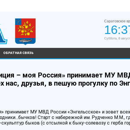
Саратовское в
16:3
Суббота, 8 авгус
ОБРАТНАЯ СВЯЗЬ
лиция – моя Россия» принимает МУ МВ
х нас, друзья, в пешую прогулку по Энг
я» принимает МУ МВД России «Энгельсское» и зовет всех
водники…бычков! Старт с набережной им. Рудченко М.М., г
скульптур быков (с отсылкой к быку-солевозу с герба гор