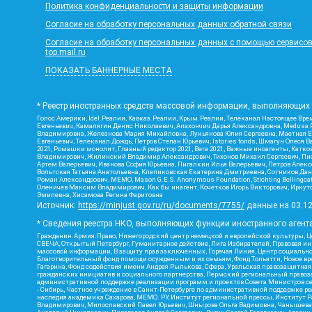
Политика конфиденциальности и защиты информации
Согласие на обработку персональных данных обратной связи
Согласие на обработку персональных данных с помощью сервисов Ya
top.mail.ru
ПОКАЗАТЬ БАННЕРНЫЕ МЕСТА
* Реестр иностранных средств массовой информации, выполняющих 
Голос Америки, Idel.Реалии, Кавказ.Реалии, Крым.Реалии, Телеканал Настоящее Врем
Евгеньевич, Камалягин Денис Николаевич, Апахончич Дарья Александровна, Medusa P
Владимировна, Железнова Мария Михайловна, Лукьянова Юлия Сергеевна, Маетная Ел
Евгеньевич, Телеканал Дождь, Петров Степан Юрьевич, Istories fonds, Шмагун Оле
2021, Ромашки монолит, Главный редактор 2021, Вега 2021, Важные иноагенты, Кат
Владимирович, Жилинский Владимир Александрович, Тихонов Михаил Сергеевич, Писк
Артем Валерьевич, Иванова София Юрьевна, Пигалкин Илья Валерьевич, Петров Алек
Вольтская Татьяна Анатольевна, Клепиковская Екатерина Дмитриевна, Сотников Дани
Роман Александрович, МЕМО, Mason G.E.S. Anonymous Foundation, Stichting Bellingc
Оленичев Максим Владимирович, Как бы инагент, Кочетков Игорь Викторович, Иркутс
Эмилевна, Хисамова Регина Фаритовна
Источник:
https://minjust.gov.ru/ru/documents/7755/
данные на
03.1
* Сведения реестра НКО, выполняющих функции иностранного агента
Гражданин.Армия.Право, Нижегородский центр немецкой и европейской культуры, Це
СВЕЧА, Открытый Петербург, Гуманитарное действие, Лига Избирателей, Правовая и
массовой информации, В защиту прав заключенных, Горячая Линия, Центр социальн
Благотворительный фонд помощи осужденным и их семьям, Фонд Тольятти, Новое время
Гагарина, Фонд содействия имени Андрея Рылькова, Сфера, Уральская правозащитная
гражданских инициатив и социального партнерства, Пермский региональный право
административной поддержке реализации программ и проектов Совета Министров се
- Сибирь, Частное учреждение в Санкт-Петербурге по административной поддержке 
наследия академика Сахарова, МЕМО. РУ, Институт региональной прессы, Институт 
Владимирович, Милославский Павел Юрьевич, Шнырова Ольга Вадимовна, Чанышева Ли