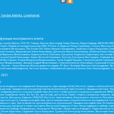
ndex.Metrika, LiveInternet,
функции иностранного агента:
я, Azatliq Radiosi, PCE/PC, Сибирь.Реалии, Фактограф, Север.Реалии, Радио Свобода, MEDIUM-O
roject, Первое антикоррупционное СМИ, VTimes.io, Баданин Роман Сергеевич, Гликин Максим А
изавета Витальевна, The Insider SIA, Рубин Михаил Аркадьевич, Гройсман Софья Романовна, Р
ся Валентиновна, Мароховская Алеся Алексеевна, Долинина Ирина Николаевна, Шлейнов Роман Юр
кова Вероника Вячеславовна, Карезина Инна Павловна, Кузьмина Людмила Гавриловна, Костыле
унов Сергей Евгеньевич, Ковин Виталий Сергеевич, Кильтау Екатерина Викторовна, Любарев Ар
сей Викторович, Егоров Владимир Владимирович, Гусев Андрей Юрьевич, Смирнов Сергей Сергеев
ил Владимирович, Захаров Андрей Вячеславович, Симонов Евгений Алексеевич, Сурначева Елиза
at, Якутия – Наше Мнение, Москоу диджитал медиа, РС-Балт, Заговора Максим Александрович, Ве
кий союз библиофилов, Честные выборы, Нобелевский призыв, Еланчик Олег Александрович, Гри
2.2021
:
нтр гендерных исследований, Фонд защиты прав граждан Штаб, Институт права и публичной пол
нициатива, Гражданская инициатива против экологической преступности, Гражданский Союз, "Ха
о-информационных инициатив Действие, Институт глобализации и социальных движений, ВМЕСТ
, Серебряная тайга, Так-Так-Так, центр Сова, центр Анна, Проект Апрель, Самарская губерния, 
 группа, Женщины Евразии, СИБАЛЬТ, Институт прав человека, Фонд защиты гласности, Российс
защитный центр, Гражданское действие, Центр независимых социологических исследований, С
верных стран, Центр развития некоммерческих организаций, Гражданское содействие, Интерне
реализации программ и проектов Совета Министров Северных Стран, Фонд поддержки свободы пре
Развития Свободы Информации, Экозащита!-Женсовет, Общественный вердикт, Евразийская анти
лия Айратовна, Сидорович Ольга Борисовна, Туровский Александр Алексеевич, Васильева Анаст