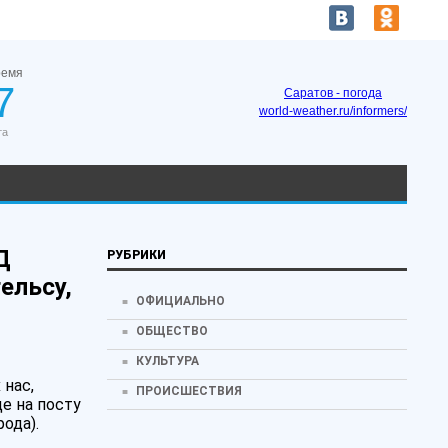
ремя
7
Саратов - погода
world-weather.ru/informers/
та
Д
РУБРИКИ
ельсу,
ОФИЦИАЛЬНО
ОБЩЕСТВО
КУЛЬТУРА
 нас,
ПРОИСШЕСТВИЯ
де на посту
ода).