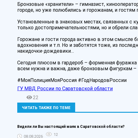
Бронзовые «хранители» – гимназист, кинооператор,
городе, но уже полюбились и горожанам, и гостям 
Установленные в знаковых местах, связанных с ку
только достопримечательностями, но и обрели сла
Горожане и гости города активно в этом смысле б
вдохновения и т.п. Но и заботятся тоже, из после
накидочки-дождевики…
Сегодня плюсом в гардероб – форменная фуражка о
всем нужна и важна, даже бронзовым фигуркам –
#МояПолицияМояРоссия #ГодНародовРоссии
ГУ МВД России по Саратовской области
22
ЧИТАТЬ ТАКЖЕ ПО ТЕМЕ
Видели ли Вы настоящий маяк в Саратовской области?
12
08.08.2026