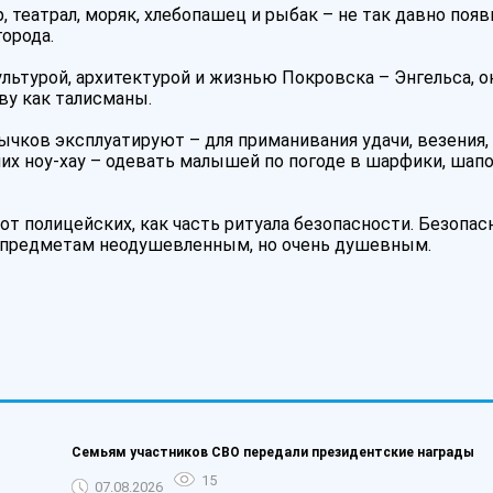
 театрал, моряк, хлебопашец и рыбак – не так давно появ
города.
льтурой, архитектурой и жизнью Покровска – Энгельса, о
ву как талисманы.
ычков эксплуатируют – для приманивания удачи, везения,
дних ноу-хау – одевать малышей по погоде в шарфики, шапо
т полицейских, как часть ритуала безопасности. Безопасн
 предметам неодушевленным, но очень душевным.
Семьям участников СВО передали президентские награды
15
07.08.2026