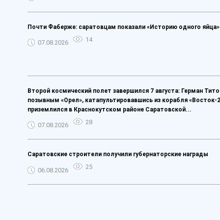
Почти Фаберже: саратовцам показали «Историю одного яйца»
14
07.08.2026
Второй космический полет завершился 7 августа: Герман Тито
позывным «Орел», катапультировавшись из корабля «Восток-2
приземлился в Краснокутском районе Саратовской...
28
07.08.2026
Саратовские строители получили губернаторские награды
25
06.08.2026