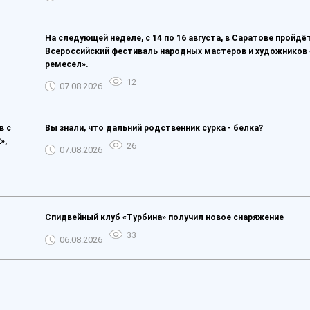
На следующей неделе, с 14 по 16 августа, в Саратове пройдё
Всероссийский фестиваль народных мастеров и художников
ремесел».
12
07.08.2026
в с
Вы знали, что дальний родственник сурка - белка?
»,
26
07.08.2026
Спидвейный клуб «Турбина» получил новое снаряжение
33
06.08.2026