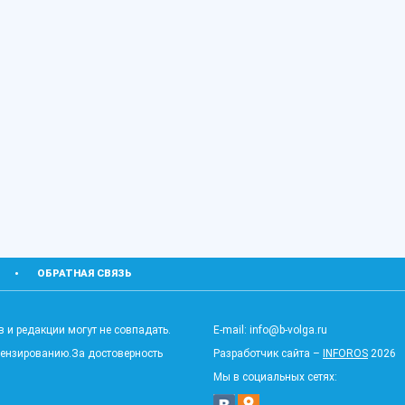
ОБРАТНАЯ СВЯЗЬ
 и редакции могут не совпадать.
E-mail: info@b-volga.ru
цензированию.За достоверность
Разработчик сайта –
INFOROS
2026
Мы в социальных сетях: