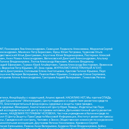
RIENT, Пономарев Лев Александрович, Савицкая Людмила Алексеевна, Маркелов Сергей
лександрович, Маняхин Петр Борисович, Ярош Юлия Петровна, Чуракова Ольга
ождественский Илья Дмитриевич, Апухтина Юлия Владимировна, Постернак Алексей
ьевич, Анин Роман Александрович, Великовский Дмитрий Александрович, Альтаир
ва Полина Владимировна, Лютов Александр Иванович, Жилкин Владимир
кадий Ефимович, Гурман Юрий Альбертович, Грезев Александр Викторович, Важенков
ич, Верзилов Петр Юрьевич, ЗП, Зона права, ЖУРНАЛИСТ-ИНОСТРАННЫЙ АГЕНТ,
вета Дмитриевна, Соловьева Елена Анатольевна, Арапова Галина Юрьевна, Перл
тошкина Валерия Валерьевна, Павлов Иван Юрьевич, Скворцова Елена Сергеевна,
горьева Алина Александровна, Григорьев Андрей Валерьевич , Гималова Регина
итики, Фонд борьбы с коррупцией, Альянс врачей, НАСИЛИЮ.НЕТ, Мы против СПИДа,
сдей Ерушалаим" (Милосердие), Центр поддержки и содействия развитию средств
Е, Благотворительный фонд охраны здоровья и защиты прав граждан,
Эра здоровья, Мемориал, Аналитический Центр Юрия Левады, Издательство Парк
кий исследовательский центр по правам человека, Дальневосточный центр развития
утяжник, АКАДЕМИЯ ПО ПРАВАМ ЧЕЛОВЕКА, Частное учреждение в Калининграде по
шнл-Р, Центр Защиты Прав Средств Массовой Информации, Институт развития прессы
ссы, Гражданский контроль, Человек и Закон, Общественная комиссия по сохранению
монопольная ассоциация, Дзугкоева Регина Николаевна, Кривенко Сергей
асия Евгеньевна, Ривина Анна Валерьевна, Бурдина Юлия Владимировна, Бойко