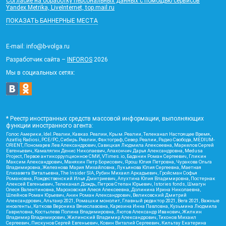
Согласие на обработку персональных данных с помощью сервисов
Yandex.Metrika, LiveInternet, top.mail.ru
ПОКАЗАТЬ БАННЕРНЫЕ МЕСТА
E-mail: info@b-volga.ru
Разработчик сайта –
INFOROS
2026
Мы в социальных сетях:
* Реестр иностранных средств массовой информации, выполняющих
функции иностранного агента:
Голос Америки, Idel.Реалии, Кавказ.Реалии, Крым.Реалии, Телеканал Настоящее Время,
Azatliq Radiosi, PCE/PC, Сибирь.Реалии, Фактограф, Север.Реалии, Радио Свобода, MEDIUM-
ORIENT, Пономарев Лев Александрович, Савицкая Людмила Алексеевна, Маркелов Сергей
Евгеньевич, Камалягин Денис Николаевич, Апахончич Дарья Александровна, Medusa
Project, Первое антикоррупционное СМИ, VTimes.io, Баданин Роман Сергеевич, Гликин
Максим Александрович, Маняхин Петр Борисович, Ярош Юлия Петровна, Чуракова Ольга
Владимировна, Железнова Мария Михайловна, Лукьянова Юлия Сергеевна, Маетная
Елизавета Витальевна, The Insider SIA, Рубин Михаил Аркадьевич, Гройсман Софья
Романовна, Рождественский Илья Дмитриевич, Апухтина Юлия Владимировна, Постернак
Алексей Евгеньевич, Телеканал Дождь, Петров Степан Юрьевич, Istories fonds, Шмагун
Олеся Валентиновна, Мароховская Алеся Алексеевна, Долинина Ирина Николаевна,
Шлейнов Роман Юрьевич, Анин Роман Александрович, Великовский Дмитрий
Александрович, Альтаир 2021, Ромашки монолит, Главный редактор 2021, Вега 2021, Важные
иноагенты, Каткова Вероника Вячеславовна, Карезина Инна Павловна, Кузьмина Людмила
Гавриловна, Костылева Полина Владимировна, Лютов Александр Иванович, Жилкин
Владимир Владимирович, Жилинский Владимир Александрович, Тихонов Михаил
Сергеевич, Пискунов Сергей Евгеньевич, Ковин Виталий Сергеевич, Кильтау Екатерина