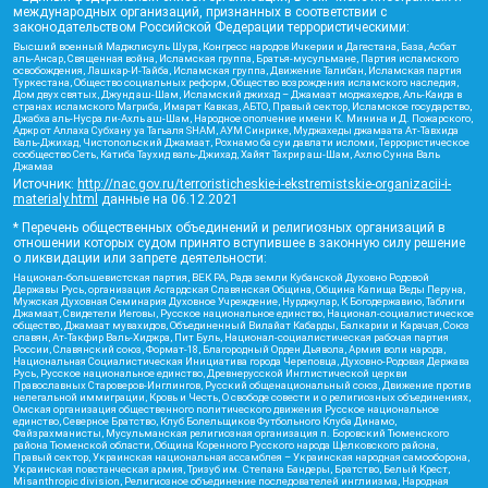
международных организаций, признанных в соответствии с
законодательством Российской Федерации террористическими:
Высший военный Маджлисуль Шура, Конгресс народов Ичкерии и Дагестана, База, Асбат
аль-Ансар, Священная война, Исламская группа, Братья-мусульмане, Партия исламского
освобождения, Лашкар-И-Тайба, Исламская группа, Движение Талибан, Исламская партия
Туркестана, Общество социальных реформ, Общество возрождения исламского наследия,
Дом двух святых, Джунд аш-Шам, Исламский джихад – Джамаат моджахедов, Аль-Каида в
странах исламского Магриба, Имарат Кавказ, АБТО, Правый сектор, Исламское государство,
Джабха аль-Нусра ли-Ахль аш-Шам, Народное ополчение имени К. Минина и Д. Пожарского,
Аджр от Аллаха Субхану уа Тагьаля SHAM, АУМ Синрике, Муджахеды джамаата Ат-Тавхида
Валь-Джихад, Чистопольский Джамаат, Рохнамо ба суи давлати исломи, Террористическое
сообщество Сеть, Катиба Таухид валь-Джихад, Хайят Тахрир аш-Шам, Ахлю Сунна Валь
Джамаа
Источник:
http://nac.gov.ru/terroristicheskie-i-ekstremistskie-organizacii-i-
materialy.html
данные на
06.12.2021
* Перечень общественных объединений и религиозных организаций в
отношении которых судом принято вступившее в законную силу решение
о ликвидации или запрете деятельности:
Национал-большевистская партия, ВЕК РА, Рада земли Кубанской Духовно Родовой
Державы Русь, организация Асгардская Славянская Община, Община Капища Веды Перуна,
Мужская Духовная Семинария Духовное Учреждение, Нурджулар, К Богодержавию, Таблиги
Джамаат, Свидетели Иеговы, Русское национальное единство, Национал-социалистическое
общество, Джамаат мувахидов, Объединенный Вилайат Кабарды, Балкарии и Карачая, Союз
славян, Ат-Такфир Валь-Хиджра, Пит Буль, Национал-социалистическая рабочая партия
России, Славянский союз, Формат-18, Благородный Орден Дьявола, Армия воли народа,
Национальная Социалистическая Инициатива города Череповца, Духовно-Родовая Держава
Русь, Русское национальное единство, Древнерусской Инглистической церкви
Православных Староверов-Инглингов, Русский общенациональный союз, Движение против
нелегальной иммиграции, Кровь и Честь, О свободе совести и о религиозных объединениях,
Омская организация общественного политического движения Русское национальное
единство, Северное Братство, Клуб Болельщиков Футбольного Клуба Динамо,
Файзрахманисты, Мусульманская религиозная организация п. Боровский Тюменского
района Тюменской области, Община Коренного Русского народа Щелковского района,
Правый сектор, Украинская национальная ассамблея – Украинская народная самооборона,
Украинская повстанческая армия, Тризуб им. Степана Бандеры, Братство, Белый Крест,
Misanthropic division, Религиозное объединение последователей инглиизма, Народная