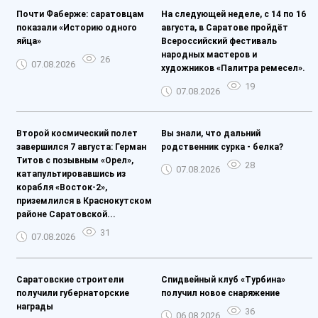
Почти Фаберже: саратовцам
На следующей неделе, с 14 по 16
показали «Историю одного
августа, в Саратове пройдёт
яйца»
Всероссийский фестиваль
народных мастеров и
26
07.08.2026
художников «Палитра ремесел».
19
07.08.2026
Второй космический полет
Вы знали, что дальний
завершился 7 августа: Герман
родственник сурка - белка?
Титов с позывным «Орел»,
28
07.08.2026
катапультировавшись из
корабля «Восток-2»,
приземлился в Краснокутском
районе Саратовской...
31
07.08.2026
Саратовские строители
Спидвейный клуб «Турбина»
получили губернаторские
получил новое снаряжение
награды
36
06.08.2026