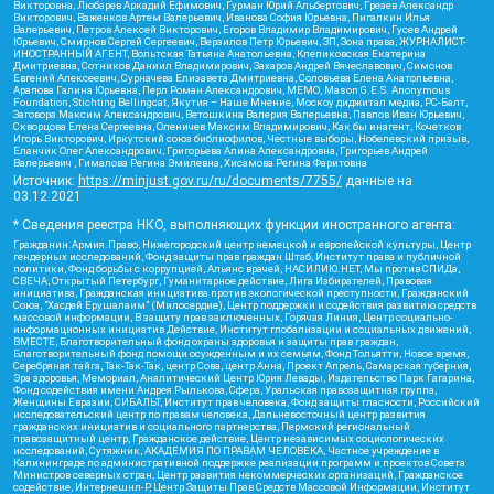
Викторовна, Любарев Аркадий Ефимович, Гурман Юрий Альбертович, Грезев Александр
Викторович, Важенков Артем Валерьевич, Иванова София Юрьевна, Пигалкин Илья
Валерьевич, Петров Алексей Викторович, Егоров Владимир Владимирович, Гусев Андрей
Юрьевич, Смирнов Сергей Сергеевич, Верзилов Петр Юрьевич, ЗП, Зона права, ЖУРНАЛИСТ-
ИНОСТРАННЫЙ АГЕНТ, Вольтская Татьяна Анатольевна, Клепиковская Екатерина
Дмитриевна, Сотников Даниил Владимирович, Захаров Андрей Вячеславович, Симонов
Евгений Алексеевич, Сурначева Елизавета Дмитриевна, Соловьева Елена Анатольевна,
Арапова Галина Юрьевна, Перл Роман Александрович, МЕМО, Mason G.E.S. Anonymous
Foundation, Stichting Bellingcat, Якутия – Наше Мнение, Москоу диджитал медиа, РС-Балт,
Заговора Максим Александрович, Ветошкина Валерия Валерьевна, Павлов Иван Юрьевич,
Скворцова Елена Сергеевна, Оленичев Максим Владимирович, Как бы инагент, Кочетков
Игорь Викторович, Иркутский союз библиофилов, Честные выборы, Нобелевский призыв,
Еланчик Олег Александрович, Григорьева Алина Александровна, Григорьев Андрей
Валерьевич , Гималова Регина Эмилевна, Хисамова Регина Фаритовна
Источник:
https://minjust.gov.ru/ru/documents/7755/
данные на
03.12.2021
* Сведения реестра НКО, выполняющих функции иностранного агента:
Гражданин.Армия.Право, Нижегородский центр немецкой и европейской культуры, Центр
гендерных исследований, Фонд защиты прав граждан Штаб, Институт права и публичной
политики, Фонд борьбы с коррупцией, Альянс врачей, НАСИЛИЮ.НЕТ, Мы против СПИДа,
СВЕЧА, Открытый Петербург, Гуманитарное действие, Лига Избирателей, Правовая
инициатива, Гражданская инициатива против экологической преступности, Гражданский
Союз, "Хасдей Ерушалаим" (Милосердие), Центр поддержки и содействия развитию средств
массовой информации, В защиту прав заключенных, Горячая Линия, Центр социально-
информационных инициатив Действие, Институт глобализации и социальных движений,
ВМЕСТЕ, Благотворительный фонд охраны здоровья и защиты прав граждан,
Благотворительный фонд помощи осужденным и их семьям, Фонд Тольятти, Новое время,
Серебряная тайга, Так-Так-Так, центр Сова, центр Анна, Проект Апрель, Самарская губерния,
Эра здоровья, Мемориал, Аналитический Центр Юрия Левады, Издательство Парк Гагарина,
Фонд содействия имени Андрея Рылькова, Сфера, Уральская правозащитная группа,
Женщины Евразии, СИБАЛЬТ, Институт прав человека, Фонд защиты гласности, Российский
исследовательский центр по правам человека, Дальневосточный центр развития
гражданских инициатив и социального партнерства, Пермский региональный
правозащитный центр, Гражданское действие, Центр независимых социологических
исследований, Сутяжник, АКАДЕМИЯ ПО ПРАВАМ ЧЕЛОВЕКА, Частное учреждение в
Калининграде по административной поддержке реализации программ и проектов Совета
Министров северных стран, Центр развития некоммерческих организаций, Гражданское
содействие, Интернешнл-Р, Центр Защиты Прав Средств Массовой Информации, Институт