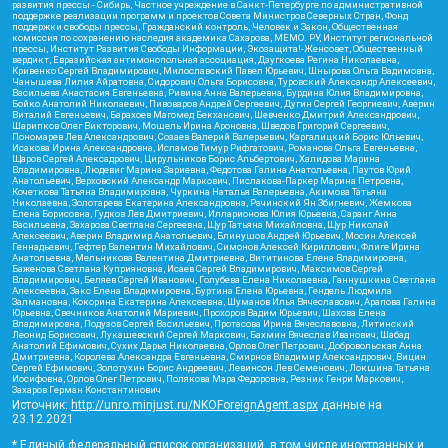
развития прессы - Сибирь, Частное учреждение в Санкт-Петербурге по административной
поддержке реализации программ и проектов Совета Министров Северных Стран, Фонд
поддержки свободы прессы, Гражданский контроль, Человек и Закон, Общественная
комиссия по сохранению наследия академика Сахарова, МЕМО. РУ, Институт региональной
прессы, Институт Развития Свободы Информации, Экозащита!-Женсовет, Общественный
вердикт, Евразийская антимонопольная ассоциация, Дзугкоева Регина Николаевна,
Кривенко Сергей Владимирович, Милославский Павел Юрьевич, Шнырова Ольга Вадимовна,
Чанышева Лилия Айратовна, Сидорович Ольга Борисовна, Туровский Александр Алексеевич,
Васильева Анастасия Евгеньевна, Ривина Анна Валерьевна, Бурдина Юлия Владимировна,
Бойко Анатолий Николаевич, Пивоваров Андрей Сергеевич, Дугин Сергей Георгиевич, Аверин
Виталий Евгеньевич, Барахоев Магомед Бекханович, Шевченко Дмитрий Александрович,
Шарипков Олег Викторович, Мошель Ирина Ароновна, Шведов Григорий Сергеевич,
Пономарев Лев Александрович, Созаев Валерий Валерьевич, Каргалицкий Борис Юльевич,
Исакова Ирина Александровна, Исламов Тимур Рифгатович, Романова Ольга Евгеньевна,
Щаров Сергей Алексадрович, Цирульников Борис Альбертович, Халидова Марина
Владимировна, Людевиг Марина Зариевна, Федотова Галина Анатольевна, Паутов Юрий
Анатольевич, Верховский Александр Маркович, Пислакова-Паркер Марина Петровна,
Кочеткова Татьяна Владимировна, Чуркина Наталья Валерьевна, Акимова Татьяна
Николаевна, Золотарева Екатерина Александровна, Рачинский Ян Збигневич, Жемкова
Елена Борисовна, Гудков Лев Дмитриевич, Илларионова Юлия Юрьевна, Саранг Анна
Васильевна, Захарова Светлана Сергеевна, Щур Татьяна Михайловна, Щур Николай
Алексеевич, Аверин Владимир Анатольевич, Блинушов Андрей Юрьевич, Мосин Алексей
Геннадьевич, Гефтер Валентин Михайлович, Симонов Алексей Кириллович, Флиге Ирина
Анатольевна, Мельникова Валентина Дмитриевна, Вититинова Елена Владимировна,
Баженова Светлана Куприяновна, Исаев Сергей Владимирович, Максимов Сергей
Владимирович, Беляев Сергей Иванович, Голубева Елена Николаевна, Ганнушкина Светлана
Алексеевна, Закс Елена Владимировна, Буртина Елена Юрьевна, Гендель Людмила
Залмановна, Кокорина Екатерина Алексеевна, Шуманов Илья Вячеславович, Арапова Галина
Юрьевна, Свечников Анатолий Мариевич, Прохоров Вадим Юрьевич, Шахова Елена
Владимировна, Подузов Сергей Васильевич, Протасова Ирина Вячеславовна, Литинский
Леонид Борисович, Лукашевский Сергей Маркович, Бахмин Вячеслав Иванович, Шабад
Анатолий Ефимович, Сухих Дарья Николаевна, Орлов Олег Петрович, Добровольская Анна
Дмитриевна, Королева Александра Евгеньевна, Смирнов Владимир Александрович, Вицин
Сергей Ефимович, Золотухин Борис Андреевич, Левинсон Лев Семенович, Локшина Татьяна
Иосифовна, Орлов Олег Петрович, Полякова Мара Федоровна, Резник Генри Маркович,
Захаров Герман Константинович
Источник:
http://unro.minjust.ru/NKOForeignAgent.aspx
данные на
23.12.2021
* Единый федеральный список организаций, в том числе иностранных и