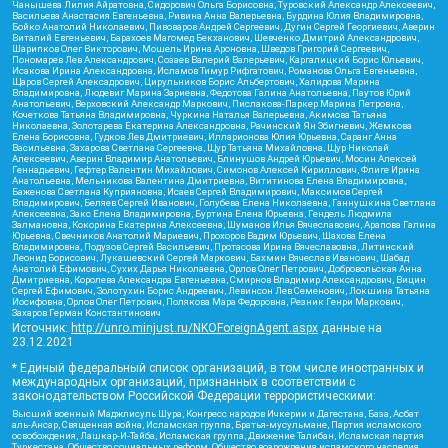
Чанышева Лилия Айратовна, Сидорович Ольга Борисовна, Туровский Александр Алексеевич,
Васильева Анастасия Евгеньевна, Ривина Анна Валерьевна, Бурдина Юлия Владимировна,
Бойко Анатолий Николаевич, Пивоваров Андрей Сергеевич, Дугин Сергей Георгиевич, Аверин
Виталий Евгеньевич, Барахоев Магомед Бекханович, Шевченко Дмитрий Александрович,
Шарипков Олег Викторович, Мошель Ирина Ароновна, Шведов Григорий Сергеевич,
Пономарев Лев Александрович, Созаев Валерий Валерьевич, Каргалицкий Борис Юльевич,
Исакова Ирина Александровна, Исламов Тимур Рифгатович, Романова Ольга Евгеньевна,
Щаров Сергей Алексадрович, Цирульников Борис Альбертович, Халидова Марина
Владимировна, Людевиг Марина Зариевна, Федотова Галина Анатольевна, Паутов Юрий
Анатольевич, Верховский Александр Маркович, Пислакова-Паркер Марина Петровна,
Кочеткова Татьяна Владимировна, Чуркина Наталья Валерьевна, Акимова Татьяна
Николаевна, Золотарева Екатерина Александровна, Рачинский Ян Збигневич, Жемкова
Елена Борисовна, Гудков Лев Дмитриевич, Илларионова Юлия Юрьевна, Саранг Анна
Васильевна, Захарова Светлана Сергеевна, Щур Татьяна Михайловна, Щур Николай
Алексеевич, Аверин Владимир Анатольевич, Блинушов Андрей Юрьевич, Мосин Алексей
Геннадьевич, Гефтер Валентин Михайлович, Симонов Алексей Кириллович, Флиге Ирина
Анатольевна, Мельникова Валентина Дмитриевна, Вититинова Елена Владимировна,
Баженова Светлана Куприяновна, Исаев Сергей Владимирович, Максимов Сергей
Владимирович, Беляев Сергей Иванович, Голубева Елена Николаевна, Ганнушкина Светлана
Алексеевна, Закс Елена Владимировна, Буртина Елена Юрьевна, Гендель Людмила
Залмановна, Кокорина Екатерина Алексеевна, Шуманов Илья Вячеславович, Арапова Галина
Юрьевна, Свечников Анатолий Мариевич, Прохоров Вадим Юрьевич, Шахова Елена
Владимировна, Подузов Сергей Васильевич, Протасова Ирина Вячеславовна, Литинский
Леонид Борисович, Лукашевский Сергей Маркович, Бахмин Вячеслав Иванович, Шабад
Анатолий Ефимович, Сухих Дарья Николаевна, Орлов Олег Петрович, Добровольская Анна
Дмитриевна, Королева Александра Евгеньевна, Смирнов Владимир Александрович, Вицин
Сергей Ефимович, Золотухин Борис Андреевич, Левинсон Лев Семенович, Локшина Татьяна
Иосифовна, Орлов Олег Петрович, Полякова Мара Федоровна, Резник Генри Маркович,
Захаров Герман Константинович
Источник:
http://unro.minjust.ru/NKOForeignAgent.aspx
данные на
23.12.2021
* Единый федеральный список организаций, в том числе иностранных и
международных организаций, признанных в соответствии с
законодательством Российской Федерации террористическими:
Высший военный Маджлисуль Шура, Конгресс народов Ичкерии и Дагестана, База, Асбат
аль-Ансар, Священная война, Исламская группа, Братья-мусульмане, Партия исламского
освобождения, Лашкар-И-Тайба, Исламская группа, Движение Талибан, Исламская партия
Туркестана, Общество социальных реформ, Общество возрождения исламского наследия,