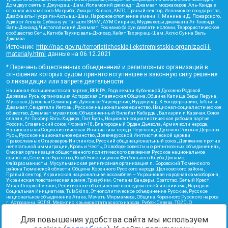
Дом двух святых, Джунд аш-Шам, Исламский джихад – Джамаат моджахедов, Аль-Каида в
странах исламского Магриба, Имарат Кавказ, АБТО, Правый сектор, Исламское государство,
Джабха аль-Нусра ли-Ахль аш-Шам, Народное ополчение имени К. Минина и Д. Пожарского,
Аджр от Аллаха Субхану уа Тагьаля SHAM, АУМ Синрике, Муджахеды джамаата Ат-Тавхида
Валь-Джихад, Чистопольский Джамаат, Рохнамо ба суи давлати исломи, Террористическое
сообщество Сеть, Катиба Таухид валь-Джихад, Хайят Тахрир аш-Шам, Ахлю Сунна Валь
Джамаа
Источник:
http://nac.gov.ru/terroristicheskie-i-ekstremistskie-organizacii-i-
materialy.html
данные на
06.12.2021
* Перечень общественных объединений и религиозных организаций в
отношении которых судом принято вступившее в законную силу решение
о ликвидации или запрете деятельности:
Национал-большевистская партия, ВЕК РА, Рада земли Кубанской Духовно Родовой
Державы Русь, организация Асгардская Славянская Община, Община Капища Веды Перуна,
Мужская Духовная Семинария Духовное Учреждение, Нурджулар, К Богодержавию, Таблиги
Джамаат, Свидетели Иеговы, Русское национальное единство, Национал-социалистическое
общество, Джамаат мувахидов, Объединенный Вилайат Кабарды, Балкарии и Карачая, Союз
славян, Ат-Такфир Валь-Хиджра, Пит Буль, Национал-социалистическая рабочая партия
России, Славянский союз, Формат-18, Благородный Орден Дьявола, Армия воли народа,
Национальная Социалистическая Инициатива города Череповца, Духовно-Родовая Держава
Русь, Русское национальное единство, Древнерусской Инглистической церкви
Православных Староверов-Инглингов, Русский общенациональный союз, Движение против
нелегальной иммиграции, Кровь и Честь, О свободе совести и о религиозных объединениях,
Омская организация общественного политического движения Русское национальное
единство, Северное Братство, Клуб Болельщиков Футбольного Клуба Динамо,
Файзрахманисты, Мусульманская религиозная организация п. Боровский Тюменского
района Тюменской области, Община Коренного Русского народа Щелковского района,
Правый сектор, Украинская национальная ассамблея – Украинская народная самооборона,
Украинская повстанческая армия, Тризуб им. Степана Бандеры, Братство, Белый Крест,
Misanthropic division, Религиозное объединение последователей инглиизма, Народная
Социальная Инициатива, TulaSkins, Этнополитическое объединение Русские, Русское
национальное объединение Атака, Мечеть Мирмамеда, Община Коренного Русского народа
г. Астрахани, ВОЛЯ, Меджлис крымскотатарского народа, Рубеж Севера, ТОЙС, О
противодействии экстремистской деятельности, РЕВТАТПОД, Артподготовка, Штольц, В
честь иконы Божией Матери Державная, Сектор 16, Независимость, Фирма, Молодежная
Для повышения удобства сайта мы используем
правозащитная группа МПГ, Курсом Правды и Единения, Каракольская инициативная
группа, Автоград Крю, Союз Славянских Сил Руси, Алля-Аят, Благотворительный пансионат