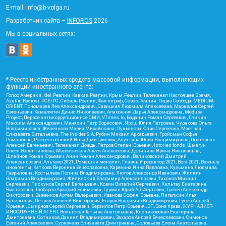
E-mail: info@b-volga.ru
Разработчик сайта –
INFOROS
2026
Мы в социальных сетях:
* Реестр иностранных средств массовой информации, выполняющих
функции иностранного агента:
Голос Америки, Idel.Реалии, Кавказ.Реалии, Крым.Реалии, Телеканал Настоящее Время,
Azatliq Radiosi, PCE/PC, Сибирь.Реалии, Фактограф, Север.Реалии, Радио Свобода, MEDIUM-
ORIENT, Пономарев Лев Александрович, Савицкая Людмила Алексеевна, Маркелов Сергей
Евгеньевич, Камалягин Денис Николаевич, Апахончич Дарья Александровна, Medusa
Project, Первое антикоррупционное СМИ, VTimes.io, Баданин Роман Сергеевич, Гликин
Максим Александрович, Маняхин Петр Борисович, Ярош Юлия Петровна, Чуракова Ольга
Владимировна, Железнова Мария Михайловна, Лукьянова Юлия Сергеевна, Маетная
Елизавета Витальевна, The Insider SIA, Рубин Михаил Аркадьевич, Гройсман Софья
Романовна, Рождественский Илья Дмитриевич, Апухтина Юлия Владимировна, Постернак
Алексей Евгеньевич, Телеканал Дождь, Петров Степан Юрьевич, Istories fonds, Шмагун
Олеся Валентиновна, Мароховская Алеся Алексеевна, Долинина Ирина Николаевна,
Шлейнов Роман Юрьевич, Анин Роман Александрович, Великовский Дмитрий
Александрович, Альтаир 2021, Ромашки монолит, Главный редактор 2021, Вега 2021, Важные
иноагенты, Каткова Вероника Вячеславовна, Карезина Инна Павловна, Кузьмина Людмила
Гавриловна, Костылева Полина Владимировна, Лютов Александр Иванович, Жилкин
Владимир Владимирович, Жилинский Владимир Александрович, Тихонов Михаил
Сергеевич, Пискунов Сергей Евгеньевич, Ковин Виталий Сергеевич, Кильтау Екатерина
Викторовна, Любарев Аркадий Ефимович, Гурман Юрий Альбертович, Грезев Александр
Викторович, Важенков Артем Валерьевич, Иванова София Юрьевна, Пигалкин Илья
Валерьевич, Петров Алексей Викторович, Егоров Владимир Владимирович, Гусев Андрей
Юрьевич, Смирнов Сергей Сергеевич, Верзилов Петр Юрьевич, ЗП, Зона права, ЖУРНАЛИСТ-
ИНОСТРАННЫЙ АГЕНТ, Вольтская Татьяна Анатольевна, Клепиковская Екатерина
Дмитриевна, Сотников Даниил Владимирович, Захаров Андрей Вячеславович, Симонов
Евгений Алексеевич, Сурначева Елизавета Дмитриевна, Соловьева Елена Анатольевна,