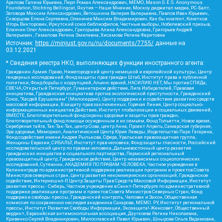
Арапова Галина Юрьевна, Перл Роман Александрович, МЕМО, Mason G.E.S. Anonymous
Foundation, Stichting Bellingcat, Якутия – Наше Мнение, Москоу диджитал медиа, РС-Балт,
Заговора Максим Александрович, Ветошкина Валерия Валерьевна, Павлов Иван Юрьевич,
Скворцова Елена Сергеевна, Оленичев Максим Владимирович, Как бы инагент, Кочетков
Игорь Викторович, Иркутский союз библиофилов, Честные выборы, Нобелевский призыв,
Еланчик Олег Александрович, Григорьева Алина Александровна, Григорьев Андрей
Валерьевич , Гималова Регина Эмилевна, Хисамова Регина Фаритовна
Источник:
https://minjust.gov.ru/ru/documents/7755/
данные на
03.12.2021
* Сведения реестра НКО, выполняющих функции иностранного агента:
Гражданин.Армия.Право, Нижегородский центр немецкой и европейской культуры, Центр
гендерных исследований, Фонд защиты прав граждан Штаб, Институт права и публичной
политики, Фонд борьбы с коррупцией, Альянс врачей, НАСИЛИЮ.НЕТ, Мы против СПИДа,
СВЕЧА, Открытый Петербург, Гуманитарное действие, Лига Избирателей, Правовая
инициатива, Гражданская инициатива против экологической преступности, Гражданский
Союз, "Хасдей Ерушалаим" (Милосердие), Центр поддержки и содействия развитию средств
массовой информации, В защиту прав заключенных, Горячая Линия, Центр социально-
информационных инициатив Действие, Институт глобализации и социальных движений,
ВМЕСТЕ, Благотворительный фонд охраны здоровья и защиты прав граждан,
Благотворительный фонд помощи осужденным и их семьям, Фонд Тольятти, Новое время,
Серебряная тайга, Так-Так-Так, центр Сова, центр Анна, Проект Апрель, Самарская губерния,
Эра здоровья, Мемориал, Аналитический Центр Юрия Левады, Издательство Парк Гагарина,
Фонд содействия имени Андрея Рылькова, Сфера, Уральская правозащитная группа,
Женщины Евразии, СИБАЛЬТ, Институт прав человека, Фонд защиты гласности, Российский
исследовательский центр по правам человека, Дальневосточный центр развития
гражданских инициатив и социального партнерства, Пермский региональный
правозащитный центр, Гражданское действие, Центр независимых социологических
исследований, Сутяжник, АКАДЕМИЯ ПО ПРАВАМ ЧЕЛОВЕКА, Частное учреждение в
Калининграде по административной поддержке реализации программ и проектов Совета
Министров северных стран, Центр развития некоммерческих организаций, Гражданское
содействие, Интернешнл-Р, Центр Защиты Прав Средств Массовой Информации, Институт
развития прессы - Сибирь, Частное учреждение в Санкт-Петербурге по административной
поддержке реализации программ и проектов Совета Министров Северных Стран, Фонд
поддержки свободы прессы, Гражданский контроль, Человек и Закон, Общественная
комиссия по сохранению наследия академика Сахарова, МЕМО. РУ, Институт региональной
прессы, Институт Развития Свободы Информации, Экозащита!-Женсовет, Общественный
вердикт, Евразийская антимонопольная ассоциация, Дзугкоева Регина Николаевна,
Кривенко Сергей Владимирович, Милославский Павел Юрьевич, Шнырова Ольга Вадимовна,