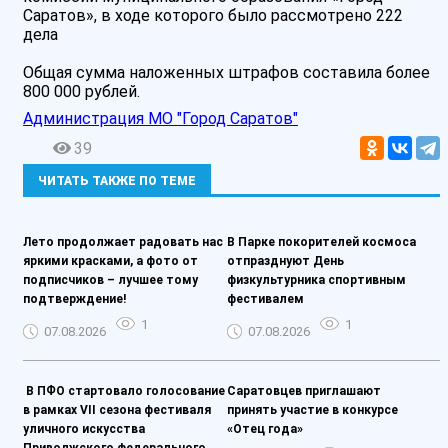
Саратов», в ходе которого было рассмотрено 222
дела
Общая сумма наложенных штрафов составила более
800 000 рублей.
Администрация МО "Город Саратов"
39
ЧИТАТЬ ТАКЖЕ ПО ТЕМЕ
Лето продолжает радовать нас
В Парке покорителей космоса
яркими красками, а фото от
отпразднуют День
подписчиков – лучшее тому
физкультурника спортивным
подтверждение!
фестивалем
1
1
07.08.2026
07.08.2026
️ В ПФО стартовало голосование
Саратовцев приглашают
в рамках VII сезона фестиваля
принять участие в конкурсе
уличного искусства
«Отец года»