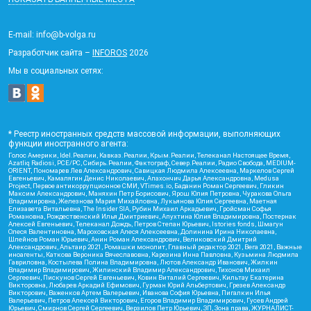
E-mail: info@b-volga.ru
Разработчик сайта –
INFOROS
2026
Мы в социальных сетях:
* Реестр иностранных средств массовой информации, выполняющих
функции иностранного агента:
Голос Америки, Idel.Реалии, Кавказ.Реалии, Крым.Реалии, Телеканал Настоящее Время,
Azatliq Radiosi, PCE/PC, Сибирь.Реалии, Фактограф, Север.Реалии, Радио Свобода, MEDIUM-
ORIENT, Пономарев Лев Александрович, Савицкая Людмила Алексеевна, Маркелов Сергей
Евгеньевич, Камалягин Денис Николаевич, Апахончич Дарья Александровна, Medusa
Project, Первое антикоррупционное СМИ, VTimes.io, Баданин Роман Сергеевич, Гликин
Максим Александрович, Маняхин Петр Борисович, Ярош Юлия Петровна, Чуракова Ольга
Владимировна, Железнова Мария Михайловна, Лукьянова Юлия Сергеевна, Маетная
Елизавета Витальевна, The Insider SIA, Рубин Михаил Аркадьевич, Гройсман Софья
Романовна, Рождественский Илья Дмитриевич, Апухтина Юлия Владимировна, Постернак
Алексей Евгеньевич, Телеканал Дождь, Петров Степан Юрьевич, Istories fonds, Шмагун
Олеся Валентиновна, Мароховская Алеся Алексеевна, Долинина Ирина Николаевна,
Шлейнов Роман Юрьевич, Анин Роман Александрович, Великовский Дмитрий
Александрович, Альтаир 2021, Ромашки монолит, Главный редактор 2021, Вега 2021, Важные
иноагенты, Каткова Вероника Вячеславовна, Карезина Инна Павловна, Кузьмина Людмила
Гавриловна, Костылева Полина Владимировна, Лютов Александр Иванович, Жилкин
Владимир Владимирович, Жилинский Владимир Александрович, Тихонов Михаил
Сергеевич, Пискунов Сергей Евгеньевич, Ковин Виталий Сергеевич, Кильтау Екатерина
Викторовна, Любарев Аркадий Ефимович, Гурман Юрий Альбертович, Грезев Александр
Викторович, Важенков Артем Валерьевич, Иванова София Юрьевна, Пигалкин Илья
Валерьевич, Петров Алексей Викторович, Егоров Владимир Владимирович, Гусев Андрей
Юрьевич, Смирнов Сергей Сергеевич, Верзилов Петр Юрьевич, ЗП, Зона права, ЖУРНАЛИСТ-