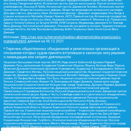
Высший военный Маджлисуль Шура, Конгресс народов Ичкерии и Дагестана, База, Асбат
аль-Ансар, Священная война, Исламская группа, Братья-мусульмане, Партия исламского
освобождения, Лашкар-И-Тайба, Исламская группа, Движение Талибан, Исламская партия
Туркестана, Общество социальных реформ, Общество возрождения исламского наследия,
Дом двух святых, Джунд аш-Шам, Исламский джихад – Джамаат моджахедов, Аль-Каида в
странах исламского Магриба, Имарат Кавказ, АБТО, Правый сектор, Исламское государство,
Джабха аль-Нусра ли-Ахль аш-Шам, Народное ополчение имени К. Минина и Д. Пожарского,
Аджр от Аллаха Субхану уа Тагьаля SHAM, АУМ Синрике, Муджахеды джамаата Ат-Тавхида
Валь-Джихад, Чистопольский Джамаат, Рохнамо ба суи давлати исломи, Террористическое
сообщество Сеть, Катиба Таухид валь-Джихад, Хайят Тахрир аш-Шам, Ахлю Сунна Валь
Джамаа
Источник:
http://nac.gov.ru/terroristicheskie-i-ekstremistskie-organizacii-i-
materialy.html
данные на
06.12.2021
* Перечень общественных объединений и религиозных организаций в
отношении которых судом принято вступившее в законную силу решение
о ликвидации или запрете деятельности:
Национал-большевистская партия, ВЕК РА, Рада земли Кубанской Духовно Родовой
Державы Русь, организация Асгардская Славянская Община, Община Капища Веды Перуна,
Мужская Духовная Семинария Духовное Учреждение, Нурджулар, К Богодержавию, Таблиги
Джамаат, Свидетели Иеговы, Русское национальное единство, Национал-социалистическое
общество, Джамаат мувахидов, Объединенный Вилайат Кабарды, Балкарии и Карачая, Союз
славян, Ат-Такфир Валь-Хиджра, Пит Буль, Национал-социалистическая рабочая партия
России, Славянский союз, Формат-18, Благородный Орден Дьявола, Армия воли народа,
Национальная Социалистическая Инициатива города Череповца, Духовно-Родовая Держава
Русь, Русское национальное единство, Древнерусской Инглистической церкви
Православных Староверов-Инглингов, Русский общенациональный союз, Движение против
нелегальной иммиграции, Кровь и Честь, О свободе совести и о религиозных объединениях,
Омская организация общественного политического движения Русское национальное
единство, Северное Братство, Клуб Болельщиков Футбольного Клуба Динамо,
Файзрахманисты, Мусульманская религиозная организация п. Боровский Тюменского
района Тюменской области, Община Коренного Русского народа Щелковского района,
Правый сектор, Украинская национальная ассамблея – Украинская народная самооборона,
Украинская повстанческая армия, Тризуб им. Степана Бандеры, Братство, Белый Крест,
Misanthropic division, Религиозное объединение последователей инглиизма, Народная
Социальная Инициатива, TulaSkins, Этнополитическое объединение Русские, Русское
национальное объединение Атака, Мечеть Мирмамеда, Община Коренного Русского народа
г. Астрахани, ВОЛЯ, Меджлис крымскотатарского народа, Рубеж Севера, ТОЙС, О
противодействии экстремистской деятельности, РЕВТАТПОД, Артподготовка, Штольц, В