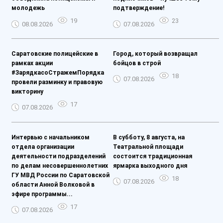
молодежь
подтверждение!
19
23
08.08.2026
07.08.2026
Саратовские полицейские в
Город, который возвращал
рамках акции
бойцов в строй
#ЗарядкасоСтражемПорядка
18
07.08.2026
провели разминку и правовую
викторину
17
07.08.2026
Интервью с начальником
В субботу, 8 августа, на
отдела организации
Театральной площади
деятельности подразделений
состоится традиционная
по делам несовершеннолетних
ярмарка выходного дня
ГУ МВД России по Саратовской
18
07.08.2026
области Анной Волковой в
эфире программы...
17
07.08.2026