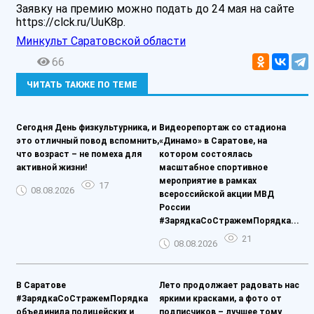
Заявку на премию можно подать до 24 мая на сайте
https://clck.ru/UuK8p.
Минкульт Саратовской области
66
ЧИТАТЬ ТАКЖЕ ПО ТЕМЕ
Сегодня День физкультурника, и
️Видеорепортаж со стадиона
это отличный повод вспомнить,
«Динамо» в Саратове, на
что возраст – не помеха для
котором состоялась
активной жизни!
масштабное спортивное
мероприятие в рамках
17
08.08.2026
всероссийской акции МВД
России
#ЗарядкаСоСтражемПорядка...
21
08.08.2026
В Саратове
Лето продолжает радовать нас
#ЗарядкаСоСтражемПорядка
яркими красками, а фото от
объединила полицейских и
подписчиков – лучшее тому