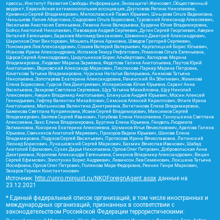
прессы, Институт Развития Свободы Информации, Экозащита!-Женсовет, Общественный
вердикт, Евразийская антимонопольная ассоциация, Дзугкоева Регина Николаевна,
Кривенко Сергей Владимирович, Милославский Павел Юрьевич, Шнырова Ольга Вадимовна,
Чанышева Лилия Айратовна, Сидорович Ольга Борисовна, Туровский Александр Алексеевич,
Васильева Анастасия Евгеньевна, Ривина Анна Валерьевна, Бурдина Юлия Владимировна,
Бойко Анатолий Николаевич, Пивоваров Андрей Сергеевич, Дугин Сергей Георгиевич, Аверин
Виталий Евгеньевич, Барахоев Магомед Бекханович, Шевченко Дмитрий Александрович,
Шарипков Олег Викторович, Мошель Ирина Ароновна, Шведов Григорий Сергеевич,
Пономарев Лев Александрович, Созаев Валерий Валерьевич, Каргалицкий Борис Юльевич,
Исакова Ирина Александровна, Исламов Тимур Рифгатович, Романова Ольга Евгеньевна,
Щаров Сергей Алексадрович, Цирульников Борис Альбертович, Халидова Марина
Владимировна, Людевиг Марина Зариевна, Федотова Галина Анатольевна, Паутов Юрий
Анатольевич, Верховский Александр Маркович, Пислакова-Паркер Марина Петровна,
Кочеткова Татьяна Владимировна, Чуркина Наталья Валерьевна, Акимова Татьяна
Николаевна, Золотарева Екатерина Александровна, Рачинский Ян Збигневич, Жемкова
Елена Борисовна, Гудков Лев Дмитриевич, Илларионова Юлия Юрьевна, Саранг Анна
Васильевна, Захарова Светлана Сергеевна, Щур Татьяна Михайловна, Щур Николай
Алексеевич, Аверин Владимир Анатольевич, Блинушов Андрей Юрьевич, Мосин Алексей
Геннадьевич, Гефтер Валентин Михайлович, Симонов Алексей Кириллович, Флиге Ирина
Анатольевна, Мельникова Валентина Дмитриевна, Вититинова Елена Владимировна,
Баженова Светлана Куприяновна, Исаев Сергей Владимирович, Максимов Сергей
Владимирович, Беляев Сергей Иванович, Голубева Елена Николаевна, Ганнушкина Светлана
Алексеевна, Закс Елена Владимировна, Буртина Елена Юрьевна, Гендель Людмила
Залмановна, Кокорина Екатерина Алексеевна, Шуманов Илья Вячеславович, Арапова Галина
Юрьевна, Свечников Анатолий Мариевич, Прохоров Вадим Юрьевич, Шахова Елена
Владимировна, Подузов Сергей Васильевич, Протасова Ирина Вячеславовна, Литинский
Леонид Борисович, Лукашевский Сергей Маркович, Бахмин Вячеслав Иванович, Шабад
Анатолий Ефимович, Сухих Дарья Николаевна, Орлов Олег Петрович, Добровольская Анна
Дмитриевна, Королева Александра Евгеньевна, Смирнов Владимир Александрович, Вицин
Сергей Ефимович, Золотухин Борис Андреевич, Левинсон Лев Семенович, Локшина Татьяна
Иосифовна, Орлов Олег Петрович, Полякова Мара Федоровна, Резник Генри Маркович,
Захаров Герман Константинович
Источник:
http://unro.minjust.ru/NKOForeignAgent.aspx
данные на
23.12.2021
* Единый федеральный список организаций, в том числе иностранных и
международных организаций, признанных в соответствии с
законодательством Российской Федерации террористическими: