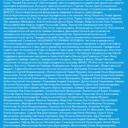
Союз, "Хасдей Ерушалаим" (Милосердие), Центр поддержки и содействия развитию средств
массовой информации, В защиту прав заключенных, Горячая Линия, Центр социально-
информационных инициатив Действие, Институт глобализации и социальных движений,
ВМЕСТЕ, Благотворительный фонд охраны здоровья и защиты прав граждан,
Благотворительный фонд помощи осужденным и их семьям, Фонд Тольятти, Новое время,
Серебряная тайга, Так-Так-Так, центр Сова, центр Анна, Проект Апрель, Самарская губерния,
Эра здоровья, Мемориал, Аналитический Центр Юрия Левады, Издательство Парк Гагарина,
Фонд содействия имени Андрея Рылькова, Сфера, Уральская правозащитная группа,
Женщины Евразии, СИБАЛЬТ, Институт прав человека, Фонд защиты гласности, Российский
исследовательский центр по правам человека, Дальневосточный центр развития
гражданских инициатив и социального партнерства, Пермский региональный
правозащитный центр, Гражданское действие, Центр независимых социологических
исследований, Сутяжник, АКАДЕМИЯ ПО ПРАВАМ ЧЕЛОВЕКА, Частное учреждение в
Калининграде по административной поддержке реализации программ и проектов Совета
Министров северных стран, Центр развития некоммерческих организаций, Гражданское
содействие, Интернешнл-Р, Центр Защиты Прав Средств Массовой Информации, Институт
развития прессы - Сибирь, Частное учреждение в Санкт-Петербурге по административной
поддержке реализации программ и проектов Совета Министров Северных Стран, Фонд
поддержки свободы прессы, Гражданский контроль, Человек и Закон, Общественная
комиссия по сохранению наследия академика Сахарова, МЕМО. РУ, Институт региональной
прессы, Институт Развития Свободы Информации, Экозащита!-Женсовет, Общественный
вердикт, Евразийская антимонопольная ассоциация, Дзугкоева Регина Николаевна,
Кривенко Сергей Владимирович, Милославский Павел Юрьевич, Шнырова Ольга Вадимовна,
Чанышева Лилия Айратовна, Сидорович Ольга Борисовна, Туровский Александр Алексеевич,
Васильева Анастасия Евгеньевна, Ривина Анна Валерьевна, Бурдина Юлия Владимировна,
Бойко Анатолий Николаевич, Пивоваров Андрей Сергеевич, Дугин Сергей Георгиевич, Аверин
Виталий Евгеньевич, Барахоев Магомед Бекханович, Шевченко Дмитрий Александрович,
Шарипков Олег Викторович, Мошель Ирина Ароновна, Шведов Григорий Сергеевич,
Пономарев Лев Александрович, Созаев Валерий Валерьевич, Каргалицкий Борис Юльевич,
Исакова Ирина Александровна, Исламов Тимур Рифгатович, Романова Ольга Евгеньевна,
Щаров Сергей Алексадрович, Цирульников Борис Альбертович, Халидова Марина
Владимировна, Людевиг Марина Зариевна, Федотова Галина Анатольевна, Паутов Юрий
Анатольевич, Верховский Александр Маркович, Пислакова-Паркер Марина Петровна,
Кочеткова Татьяна Владимировна, Чуркина Наталья Валерьевна, Акимова Татьяна
Николаевна, Золотарева Екатерина Александровна, Рачинский Ян Збигневич, Жемкова
Елена Борисовна, Гудков Лев Дмитриевич, Илларионова Юлия Юрьевна, Саранг Анна
Васильевна, Захарова Светлана Сергеевна, Щур Татьяна Михайловна, Щур Николай
Алексеевич, Аверин Владимир Анатольевич, Блинушов Андрей Юрьевич, Мосин Алексей
Геннадьевич, Гефтер Валентин Михайлович, Симонов Алексей Кириллович, Флиге Ирина
Анатольевна, Мельникова Валентина Дмитриевна, Вититинова Елена Владимировна,