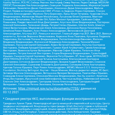
Azatliq Radiosi, PCE/PC, Сибирь.Реалии, Фактограф, Север.Реалии, Радио Свобода, MEDIUM-
ORIENT, Пономарев Лев Александрович, Савицкая Людмила Алексеевна, Маркелов Сергей
Евгеньевич, Камалягин Денис Николаевич, Апахончич Дарья Александровна, Medusa
Project, Первое антикоррупционное СМИ, VTimes.io, Баданин Роман Сергеевич, Гликин
Максим Александрович, Маняхин Петр Борисович, Ярош Юлия Петровна, Чуракова Ольга
Владимировна, Железнова Мария Михайловна, Лукьянова Юлия Сергеевна, Маетная
Елизавета Витальевна, The Insider SIA, Рубин Михаил Аркадьевич, Гройсман Софья
Романовна, Рождественский Илья Дмитриевич, Апухтина Юлия Владимировна, Постернак
Алексей Евгеньевич, Телеканал Дождь, Петров Степан Юрьевич, Istories fonds, Шмагун
Олеся Валентиновна, Мароховская Алеся Алексеевна, Долинина Ирина Николаевна,
Шлейнов Роман Юрьевич, Анин Роман Александрович, Великовский Дмитрий
Александрович, Альтаир 2021, Ромашки монолит, Главный редактор 2021, Вега 2021, Важные
иноагенты, Каткова Вероника Вячеславовна, Карезина Инна Павловна, Кузьмина Людмила
Гавриловна, Костылева Полина Владимировна, Лютов Александр Иванович, Жилкин
Владимир Владимирович, Жилинский Владимир Александрович, Тихонов Михаил
Сергеевич, Пискунов Сергей Евгеньевич, Ковин Виталий Сергеевич, Кильтау Екатерина
Викторовна, Любарев Аркадий Ефимович, Гурман Юрий Альбертович, Грезев Александр
Викторович, Важенков Артем Валерьевич, Иванова София Юрьевна, Пигалкин Илья
Валерьевич, Петров Алексей Викторович, Егоров Владимир Владимирович, Гусев Андрей
Юрьевич, Смирнов Сергей Сергеевич, Верзилов Петр Юрьевич, ЗП, Зона права, ЖУРНАЛИСТ-
ИНОСТРАННЫЙ АГЕНТ, Вольтская Татьяна Анатольевна, Клепиковская Екатерина
Дмитриевна, Сотников Даниил Владимирович, Захаров Андрей Вячеславович, Симонов
Евгений Алексеевич, Сурначева Елизавета Дмитриевна, Соловьева Елена Анатольевна,
Арапова Галина Юрьевна, Перл Роман Александрович, МЕМО, Mason G.E.S. Anonymous
Foundation, Stichting Bellingcat, Якутия – Наше Мнение, Москоу диджитал медиа, РС-Балт,
Заговора Максим Александрович, Ветошкина Валерия Валерьевна, Павлов Иван Юрьевич,
Скворцова Елена Сергеевна, Оленичев Максим Владимирович, Как бы инагент, Кочетков
Игорь Викторович, Иркутский союз библиофилов, Честные выборы, Нобелевский призыв,
Еланчик Олег Александрович, Григорьева Алина Александровна, Григорьев Андрей
Валерьевич , Гималова Регина Эмилевна, Хисамова Регина Фаритовна
Источник:
https://minjust.gov.ru/ru/documents/7755/
данные на
03.12.2021
* Сведения реестра НКО, выполняющих функции иностранного агента:
Гражданин.Армия.Право, Нижегородский центр немецкой и европейской культуры, Центр
гендерных исследований, Фонд защиты прав граждан Штаб, Институт права и публичной
политики, Фонд борьбы с коррупцией, Альянс врачей, НАСИЛИЮ.НЕТ, Мы против СПИДа,
СВЕЧА, Открытый Петербург, Гуманитарное действие, Лига Избирателей, Правовая
инициатива, Гражданская инициатива против экологической преступности, Гражданский