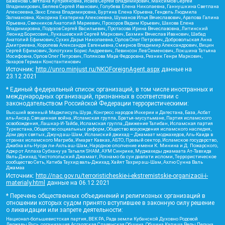
Баженова Светлана Куприяновна, Исаев Сергей Владимирович, Максимов Сергей
Владимирович, Беляев Сергей Иванович, Голубева Елена Николаевна, Ганнушкина Светлана
Алексеевна, Закс Елена Владимировна, Буртина Елена Юрьевна, Гендель Людмила
Залмановна, Кокорина Екатерина Алексеевна, Шуманов Илья Вячеславович, Арапова Галина
Юрьевна, Свечников Анатолий Мариевич, Прохоров Вадим Юрьевич, Шахова Елена
Владимировна, Подузов Сергей Васильевич, Протасова Ирина Вячеславовна, Литинский
Леонид Борисович, Лукашевский Сергей Маркович, Бахмин Вячеслав Иванович, Шабад
Анатолий Ефимович, Сухих Дарья Николаевна, Орлов Олег Петрович, Добровольская Анна
Дмитриевна, Королева Александра Евгеньевна, Смирнов Владимир Александрович, Вицин
Сергей Ефимович, Золотухин Борис Андреевич, Левинсон Лев Семенович, Локшина Татьяна
Иосифовна, Орлов Олег Петрович, Полякова Мара Федоровна, Резник Генри Маркович,
Захаров Герман Константинович
Источник:
http://unro.minjust.ru/NKOForeignAgent.aspx
данные на
23.12.2021
* Единый федеральный список организаций, в том числе иностранных и
международных организаций, признанных в соответствии с
законодательством Российской Федерации террористическими:
Высший военный Маджлисуль Шура, Конгресс народов Ичкерии и Дагестана, База, Асбат
аль-Ансар, Священная война, Исламская группа, Братья-мусульмане, Партия исламского
освобождения, Лашкар-И-Тайба, Исламская группа, Движение Талибан, Исламская партия
Туркестана, Общество социальных реформ, Общество возрождения исламского наследия,
Дом двух святых, Джунд аш-Шам, Исламский джихад – Джамаат моджахедов, Аль-Каида в
странах исламского Магриба, Имарат Кавказ, АБТО, Правый сектор, Исламское государство,
Джабха аль-Нусра ли-Ахль аш-Шам, Народное ополчение имени К. Минина и Д. Пожарского,
Аджр от Аллаха Субхану уа Тагьаля SHAM, АУМ Синрике, Муджахеды джамаата Ат-Тавхида
Валь-Джихад, Чистопольский Джамаат, Рохнамо ба суи давлати исломи, Террористическое
сообщество Сеть, Катиба Таухид валь-Джихад, Хайят Тахрир аш-Шам, Ахлю Сунна Валь
Джамаа
Источник:
http://nac.gov.ru/terroristicheskie-i-ekstremistskie-organizacii-i-
materialy.html
данные на
06.12.2021
* Перечень общественных объединений и религиозных организаций в
отношении которых судом принято вступившее в законную силу решение
о ликвидации или запрете деятельности:
Национал-большевистская партия, ВЕК РА, Рада земли Кубанской Духовно Родовой
Державы Русь, организация Асгардская Славянская Община, Община Капища Веды Перуна,