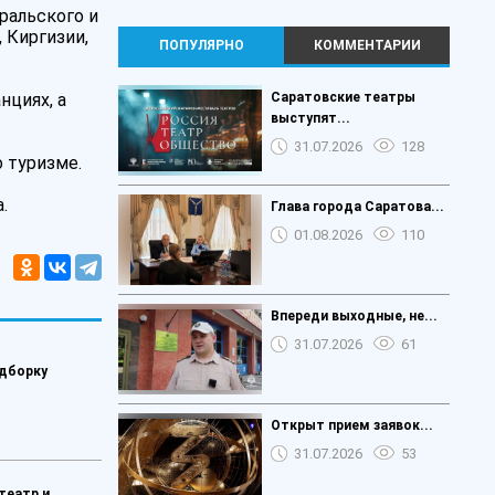
ральского и
 Киргизии,
ПОПУЛЯРНО
КОММЕНТАРИИ
нциях, а
Саратовские театры
выступят...
31.07.2026
128
 туризме.
.
️Глава города Саратова...
01.08.2026
110
Впереди выходные, не...
31.07.2026
61
одборку
Открыт прием заявок...
31.07.2026
53
театр и