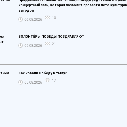
концертный зал», которая позволит провести лето культурно
выгодой
10
06.08.2026
ез
ВОЛОНТЁРЫ ПОБЕДЫ ПОЗДРАВЛЯЮТ
нт
21
05.08.2026
етним
Как ковали Победу в тылу?
17
05.08.2026