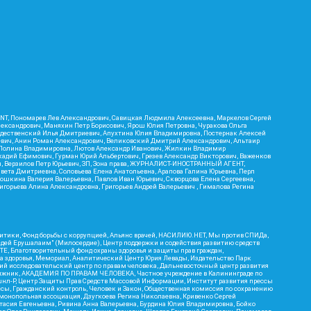
RIENT, Пономарев Лев Александрович, Савицкая Людмила Алексеевна, Маркелов Сергей
лександрович, Маняхин Петр Борисович, Ярош Юлия Петровна, Чуракова Ольга
ождественский Илья Дмитриевич, Апухтина Юлия Владимировна, Постернак Алексей
ьевич, Анин Роман Александрович, Великовский Дмитрий Александрович, Альтаир
ва Полина Владимировна, Лютов Александр Иванович, Жилкин Владимир
кадий Ефимович, Гурман Юрий Альбертович, Грезев Александр Викторович, Важенков
ич, Верзилов Петр Юрьевич, ЗП, Зона права, ЖУРНАЛИСТ-ИНОСТРАННЫЙ АГЕНТ,
вета Дмитриевна, Соловьева Елена Анатольевна, Арапова Галина Юрьевна, Перл
тошкина Валерия Валерьевна, Павлов Иван Юрьевич, Скворцова Елена Сергеевна,
горьева Алина Александровна, Григорьев Андрей Валерьевич , Гималова Регина
итики, Фонд борьбы с коррупцией, Альянс врачей, НАСИЛИЮ.НЕТ, Мы против СПИДа,
сдей Ерушалаим" (Милосердие), Центр поддержки и содействия развитию средств
Е, Благотворительный фонд охраны здоровья и защиты прав граждан,
Эра здоровья, Мемориал, Аналитический Центр Юрия Левады, Издательство Парк
кий исследовательский центр по правам человека, Дальневосточный центр развития
утяжник, АКАДЕМИЯ ПО ПРАВАМ ЧЕЛОВЕКА, Частное учреждение в Калининграде по
шнл-Р, Центр Защиты Прав Средств Массовой Информации, Институт развития прессы
ссы, Гражданский контроль, Человек и Закон, Общественная комиссия по сохранению
монопольная ассоциация, Дзугкоева Регина Николаевна, Кривенко Сергей
асия Евгеньевна, Ривина Анна Валерьевна, Бурдина Юлия Владимировна, Бойко