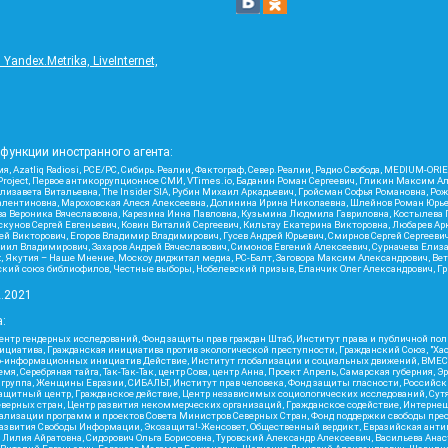
ndex.Metrika, LiveInternet,
функции иностранного агента:
я, Azatliq Radiosi, PCE/PC, Сибирь.Реалии, Фактограф, Север.Реалии, Радио Свобода, MEDIUM-O
roject, Первое антикоррупционное СМИ, VTimes.io, Баданин Роман Сергеевич, Гликин Максим А
изавета Витальевна, The Insider SIA, Рубин Михаил Аркадьевич, Гройсман Софья Романовна, Р
ся Валентиновна, Мароховская Алеся Алексеевна, Долинина Ирина Николаевна, Шлейнов Роман Юр
кова Вероника Вячеславовна, Карезина Инна Павловна, Кузьмина Людмила Гавриловна, Костыле
унов Сергей Евгеньевич, Ковин Виталий Сергеевич, Кильтау Екатерина Викторовна, Любарев Ар
сей Викторович, Егоров Владимир Владимирович, Гусев Андрей Юрьевич, Смирнов Сергей Сергеев
ил Владимирович, Захаров Андрей Вячеславович, Симонов Евгений Алексеевич, Сурначева Елиза
at, Якутия – Наше Мнение, Москоу диджитал медиа, РС-Балт, Заговора Максим Александрович, Ве
кий союз библиофилов, Честные выборы, Нобелевский призыв, Еланчик Олег Александрович, Гри
2.2021
:
нтр гендерных исследований, Фонд защиты прав граждан Штаб, Институт права и публичной пол
нициатива, Гражданская инициатива против экологической преступности, Гражданский Союз, "Ха
о-информационных инициатив Действие, Институт глобализации и социальных движений, ВМЕСТ
, Серебряная тайга, Так-Так-Так, центр Сова, центр Анна, Проект Апрель, Самарская губерния, 
 группа, Женщины Евразии, СИБАЛЬТ, Институт прав человека, Фонд защиты гласности, Российс
защитный центр, Гражданское действие, Центр независимых социологических исследований, С
верных стран, Центр развития некоммерческих организаций, Гражданское содействие, Интерне
реализации программ и проектов Совета Министров Северных Стран, Фонд поддержки свободы пре
Развития Свободы Информации, Экозащита!-Женсовет, Общественный вердикт, Евразийская анти
лия Айратовна, Сидорович Ольга Борисовна, Туровский Александр Алексеевич, Васильева Анаст