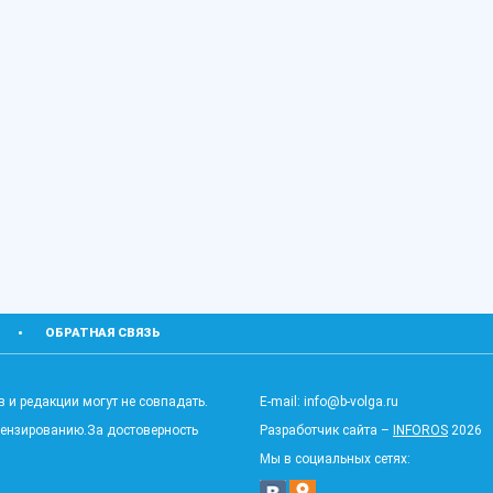
ОБРАТНАЯ СВЯЗЬ
 и редакции могут не совпадать.
E-mail: info@b-volga.ru
цензированию.За достоверность
Разработчик сайта –
INFOROS
2026
Мы в социальных сетях: