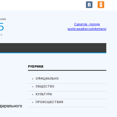
ремя
5
Саратов - погода
world-weather.ru/informers/
та
РУБРИКИ
ОФИЦИАЛЬНО
ОБЩЕСТВО
КУЛЬТУРА
ПРОИСШЕСТВИЯ
едерального