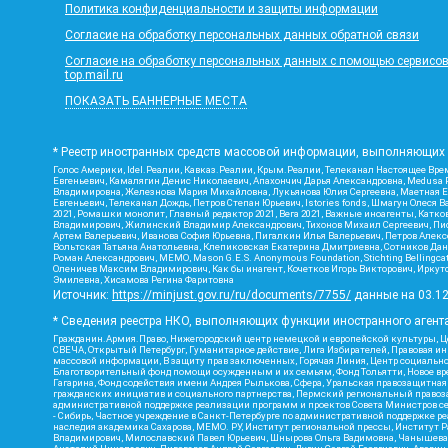
Политика конфиденциальности и защиты информации
Согласие на обработку персональных данных обратной связи
Согласие на обработку персональных данных с помощью сервисов Ya
top.mail.ru
ПОКАЗАТЬ БАННЕРНЫЕ МЕСТА
* Реестр иностранных средств массовой информации, выполняющих 
Голос Америки, Idel.Реалии, Кавказ.Реалии, Крым.Реалии, Телеканал Настоящее Врем
Евгеньевич, Камалягин Денис Николаевич, Апахончич Дарья Александровна, Medusa P
Владимировна, Железнова Мария Михайловна, Лукьянова Юлия Сергеевна, Маетная Ел
Евгеньевич, Телеканал Дождь, Петров Степан Юрьевич, Istories fonds, Шмагун Оле
2021, Ромашки монолит, Главный редактор 2021, Вега 2021, Важные иноагенты, Кат
Владимирович, Жилинский Владимир Александрович, Тихонов Михаил Сергеевич, Писк
Артем Валерьевич, Иванова София Юрьевна, Пигалкин Илья Валерьевич, Петров Алек
Вольтская Татьяна Анатольевна, Клепиковская Екатерина Дмитриевна, Сотников Дани
Роман Александрович, МЕМО, Mason G.E.S. Anonymous Foundation, Stichting Bellingc
Оленичев Максим Владимирович, Как бы инагент, Кочетков Игорь Викторович, Иркутс
Эмилевна, Хисамова Регина Фаритовна
Источник:
https://minjust.gov.ru/ru/documents/7755/
данные на
03.1
* Сведения реестра НКО, выполняющих функции иностранного агента
Гражданин.Армия.Право, Нижегородский центр немецкой и европейской культуры, Це
СВЕЧА, Открытый Петербург, Гуманитарное действие, Лига Избирателей, Правовая и
массовой информации, В защиту прав заключенных, Горячая Линия, Центр социальн
Благотворительный фонд помощи осужденным и их семьям, Фонд Тольятти, Новое время
Гагарина, Фонд содействия имени Андрея Рылькова, Сфера, Уральская правозащитная
гражданских инициатив и социального партнерства, Пермский региональный право
административной поддержке реализации программ и проектов Совета Министров се
- Сибирь, Частное учреждение в Санкт-Петербурге по административной поддержке 
наследия академика Сахарова, МЕМО. РУ, Институт региональной прессы, Институт 
Владимирович, Милославский Павел Юрьевич, Шнырова Ольга Вадимовна, Чанышева Ли