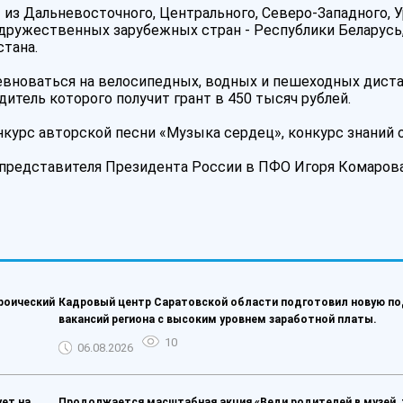
из Дальневосточного, Центрального, Северо-Западного, У
дружественных зарубежных стран - Республики Беларусь,
стана.
евноваться на велосипедных, водных и пешеходных диста
итель которого получит грант в 450 тысяч рублей.
курс авторской песни «Музыка сердец», конкурс знаний о
 представителя Президента России в ПФО Игоря Комарова
роический
Кадровый центр Саратовской области подготовил новую п
вакансий региона с высоким уровнем заработной платы.
10
06.08.2026
ет на
Продолжается масштабная акция «Веди родителей в музей, 