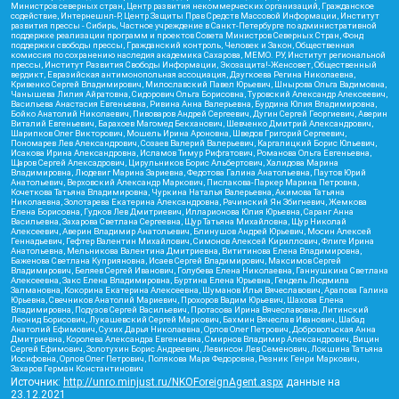
Министров северных стран, Центр развития некоммерческих организаций, Гражданское
содействие, Интернешнл-Р, Центр Защиты Прав Средств Массовой Информации, Институт
развития прессы - Сибирь, Частное учреждение в Санкт-Петербурге по административной
поддержке реализации программ и проектов Совета Министров Северных Стран, Фонд
поддержки свободы прессы, Гражданский контроль, Человек и Закон, Общественная
комиссия по сохранению наследия академика Сахарова, МЕМО. РУ, Институт региональной
прессы, Институт Развития Свободы Информации, Экозащита!-Женсовет, Общественный
вердикт, Евразийская антимонопольная ассоциация, Дзугкоева Регина Николаевна,
Кривенко Сергей Владимирович, Милославский Павел Юрьевич, Шнырова Ольга Вадимовна,
Чанышева Лилия Айратовна, Сидорович Ольга Борисовна, Туровский Александр Алексеевич,
Васильева Анастасия Евгеньевна, Ривина Анна Валерьевна, Бурдина Юлия Владимировна,
Бойко Анатолий Николаевич, Пивоваров Андрей Сергеевич, Дугин Сергей Георгиевич, Аверин
Виталий Евгеньевич, Барахоев Магомед Бекханович, Шевченко Дмитрий Александрович,
Шарипков Олег Викторович, Мошель Ирина Ароновна, Шведов Григорий Сергеевич,
Пономарев Лев Александрович, Созаев Валерий Валерьевич, Каргалицкий Борис Юльевич,
Исакова Ирина Александровна, Исламов Тимур Рифгатович, Романова Ольга Евгеньевна,
Щаров Сергей Алексадрович, Цирульников Борис Альбертович, Халидова Марина
Владимировна, Людевиг Марина Зариевна, Федотова Галина Анатольевна, Паутов Юрий
Анатольевич, Верховский Александр Маркович, Пислакова-Паркер Марина Петровна,
Кочеткова Татьяна Владимировна, Чуркина Наталья Валерьевна, Акимова Татьяна
Николаевна, Золотарева Екатерина Александровна, Рачинский Ян Збигневич, Жемкова
Елена Борисовна, Гудков Лев Дмитриевич, Илларионова Юлия Юрьевна, Саранг Анна
Васильевна, Захарова Светлана Сергеевна, Щур Татьяна Михайловна, Щур Николай
Алексеевич, Аверин Владимир Анатольевич, Блинушов Андрей Юрьевич, Мосин Алексей
Геннадьевич, Гефтер Валентин Михайлович, Симонов Алексей Кириллович, Флиге Ирина
Анатольевна, Мельникова Валентина Дмитриевна, Вититинова Елена Владимировна,
Баженова Светлана Куприяновна, Исаев Сергей Владимирович, Максимов Сергей
Владимирович, Беляев Сергей Иванович, Голубева Елена Николаевна, Ганнушкина Светлана
Алексеевна, Закс Елена Владимировна, Буртина Елена Юрьевна, Гендель Людмила
Залмановна, Кокорина Екатерина Алексеевна, Шуманов Илья Вячеславович, Арапова Галина
Юрьевна, Свечников Анатолий Мариевич, Прохоров Вадим Юрьевич, Шахова Елена
Владимировна, Подузов Сергей Васильевич, Протасова Ирина Вячеславовна, Литинский
Леонид Борисович, Лукашевский Сергей Маркович, Бахмин Вячеслав Иванович, Шабад
Анатолий Ефимович, Сухих Дарья Николаевна, Орлов Олег Петрович, Добровольская Анна
Дмитриевна, Королева Александра Евгеньевна, Смирнов Владимир Александрович, Вицин
Сергей Ефимович, Золотухин Борис Андреевич, Левинсон Лев Семенович, Локшина Татьяна
Иосифовна, Орлов Олег Петрович, Полякова Мара Федоровна, Резник Генри Маркович,
Захаров Герман Константинович
Источник:
http://unro.minjust.ru/NKOForeignAgent.aspx
данные на
23.12.2021