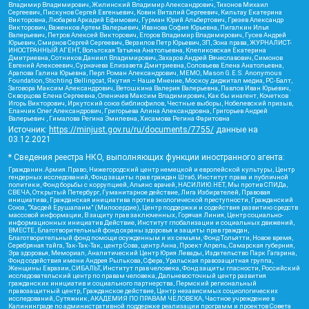
Владимир Владимирович, Жилинский Владимир Александрович, Тихонов Михаил
Сергеевич, Пискунов Сергей Евгеньевич, Ковин Виталий Сергеевич, Кильтау Екатерина
Викторовна, Любарев Аркадий Ефимович, Гурман Юрий Альбертович, Грезев Александр
Викторович, Важенков Артем Валерьевич, Иванова София Юрьевна, Пигалкин Илья
Валерьевич, Петров Алексей Викторович, Егоров Владимир Владимирович, Гусев Андрей
Юрьевич, Смирнов Сергей Сергеевич, Верзилов Петр Юрьевич, ЗП, Зона права, ЖУРНАЛИСТ-
ИНОСТРАННЫЙ АГЕНТ, Вольтская Татьяна Анатольевна, Клепиковская Екатерина
Дмитриевна, Сотников Даниил Владимирович, Захаров Андрей Вячеславович, Симонов
Евгений Алексеевич, Сурначева Елизавета Дмитриевна, Соловьева Елена Анатольевна,
Арапова Галина Юрьевна, Перл Роман Александрович, МЕМО, Mason G.E.S. Anonymous
Foundation, Stichting Bellingcat, Якутия – Наше Мнение, Москоу диджитал медиа, РС-Балт,
Заговора Максим Александрович, Ветошкина Валерия Валерьевна, Павлов Иван Юрьевич,
Скворцова Елена Сергеевна, Оленичев Максим Владимирович, Как бы инагент, Кочетков
Игорь Викторович, Иркутский союз библиофилов, Честные выборы, Нобелевский призыв,
Еланчик Олег Александрович, Григорьева Алина Александровна, Григорьев Андрей
Валерьевич , Гималова Регина Эмилевна, Хисамова Регина Фаритовна
Источник:
https://minjust.gov.ru/ru/documents/7755/
данные на
03.12.2021
* Сведения реестра НКО, выполняющих функции иностранного агента:
Гражданин.Армия.Право, Нижегородский центр немецкой и европейской культуры, Центр
гендерных исследований, Фонд защиты прав граждан Штаб, Институт права и публичной
политики, Фонд борьбы с коррупцией, Альянс врачей, НАСИЛИЮ.НЕТ, Мы против СПИДа,
СВЕЧА, Открытый Петербург, Гуманитарное действие, Лига Избирателей, Правовая
инициатива, Гражданская инициатива против экологической преступности, Гражданский
Союз, "Хасдей Ерушалаим" (Милосердие), Центр поддержки и содействия развитию средств
массовой информации, В защиту прав заключенных, Горячая Линия, Центр социально-
информационных инициатив Действие, Институт глобализации и социальных движений,
ВМЕСТЕ, Благотворительный фонд охраны здоровья и защиты прав граждан,
Благотворительный фонд помощи осужденным и их семьям, Фонд Тольятти, Новое время,
Серебряная тайга, Так-Так-Так, центр Сова, центр Анна, Проект Апрель, Самарская губерния,
Эра здоровья, Мемориал, Аналитический Центр Юрия Левады, Издательство Парк Гагарина,
Фонд содействия имени Андрея Рылькова, Сфера, Уральская правозащитная группа,
Женщины Евразии, СИБАЛЬТ, Институт прав человека, Фонд защиты гласности, Российский
исследовательский центр по правам человека, Дальневосточный центр развития
гражданских инициатив и социального партнерства, Пермский региональный
правозащитный центр, Гражданское действие, Центр независимых социологических
исследований, Сутяжник, АКАДЕМИЯ ПО ПРАВАМ ЧЕЛОВЕКА, Частное учреждение в
Калининграде по административной поддержке реализации программ и проектов Совета