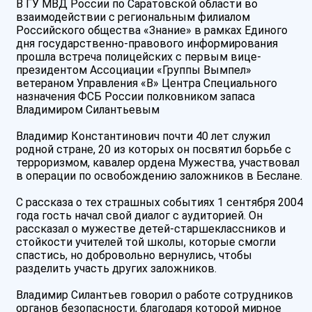
В ГУ МВД России по Саратовской области во
взаимодействии с региональным филиалом
Российского общества «Знание» в рамках Единого
дня государственно-правового информирования
прошла встреча полицейских с первым вице-
президентом Ассоциации «Группы Вымпел»
ветераном Управления «В» Центра Специального
назначения ФСБ России полковником запаса
Владимиром Силантьевым
Владимир Константинович почти 40 лет служил
родной стране, 20 из которых он посвятил борьбе с
терроризмом, кавалер ордена Мужества, участвовал
в операции по освобождению заложников в Беслане.
С рассказа о тех страшных событиях 1 сентября 2004
года гость начал свой диалог с аудиторией. Он
рассказал о мужестве детей-старшеклассников и
стойкости учителей той школы, которые смогли
спастись, но добровольно вернулись, чтобы
разделить участь других заложников.
Владимир Силантьев говорил о работе сотрудников
органов безопасности, благодаря которой мирное