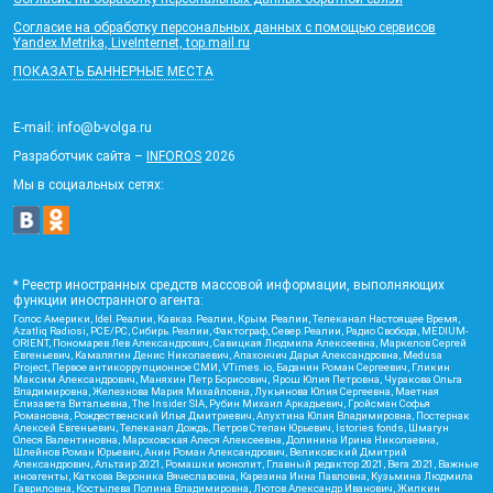
Согласие на обработку персональных данных с помощью сервисов
Yandex.Metrika, LiveInternet, top.mail.ru
ПОКАЗАТЬ БАННЕРНЫЕ МЕСТА
E-mail: info@b-volga.ru
Разработчик сайта –
INFOROS
2026
Мы в социальных сетях:
* Реестр иностранных средств массовой информации, выполняющих
функции иностранного агента:
Голос Америки, Idel.Реалии, Кавказ.Реалии, Крым.Реалии, Телеканал Настоящее Время,
Azatliq Radiosi, PCE/PC, Сибирь.Реалии, Фактограф, Север.Реалии, Радио Свобода, MEDIUM-
ORIENT, Пономарев Лев Александрович, Савицкая Людмила Алексеевна, Маркелов Сергей
Евгеньевич, Камалягин Денис Николаевич, Апахончич Дарья Александровна, Medusa
Project, Первое антикоррупционное СМИ, VTimes.io, Баданин Роман Сергеевич, Гликин
Максим Александрович, Маняхин Петр Борисович, Ярош Юлия Петровна, Чуракова Ольга
Владимировна, Железнова Мария Михайловна, Лукьянова Юлия Сергеевна, Маетная
Елизавета Витальевна, The Insider SIA, Рубин Михаил Аркадьевич, Гройсман Софья
Романовна, Рождественский Илья Дмитриевич, Апухтина Юлия Владимировна, Постернак
Алексей Евгеньевич, Телеканал Дождь, Петров Степан Юрьевич, Istories fonds, Шмагун
Олеся Валентиновна, Мароховская Алеся Алексеевна, Долинина Ирина Николаевна,
Шлейнов Роман Юрьевич, Анин Роман Александрович, Великовский Дмитрий
Александрович, Альтаир 2021, Ромашки монолит, Главный редактор 2021, Вега 2021, Важные
иноагенты, Каткова Вероника Вячеславовна, Карезина Инна Павловна, Кузьмина Людмила
Гавриловна, Костылева Полина Владимировна, Лютов Александр Иванович, Жилкин