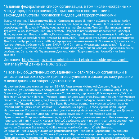
* Единый федеральный список организаций, в том числе иностранных и
международных организаций, признанных в соответствии с
законодательством Российской Федерации террористическими:
Высший военный Маджлисуль Шура, Конгресс народов Ичкерии и Дагестана, База, Асбат
аль-Ансар, Священная война, Исламская группа, Братья-мусульмане, Партия исламского
освобождения, Лашкар-И-Тайба, Исламская группа, Движение Талибан, Исламская партия
Туркестана, Общество социальных реформ, Общество возрождения исламского наследия,
Дом двух святых, Джунд аш-Шам, Исламский джихад – Джамаат моджахедов, Аль-Каида в
странах исламского Магриба, Имарат Кавказ, АБТО, Правый сектор, Исламское государство,
Джабха аль-Нусра ли-Ахль аш-Шам, Народное ополчение имени К. Минина и Д. Пожарского,
Аджр от Аллаха Субхану уа Тагьаля SHAM, АУМ Синрике, Муджахеды джамаата Ат-Тавхида
Валь-Джихад, Чистопольский Джамаат, Рохнамо ба суи давлати исломи, Террористическое
сообщество Сеть, Катиба Таухид валь-Джихад, Хайят Тахрир аш-Шам, Ахлю Сунна Валь
Джамаа
Источник:
http://nac.gov.ru/terroristicheskie-i-ekstremistskie-organizacii-i-
materialy.html
данные на
06.12.2021
* Перечень общественных объединений и религиозных организаций в
отношении которых судом принято вступившее в законную силу решение
о ликвидации или запрете деятельности:
Национал-большевистская партия, ВЕК РА, Рада земли Кубанской Духовно Родовой
Державы Русь, организация Асгардская Славянская Община, Община Капища Веды Перуна,
Мужская Духовная Семинария Духовное Учреждение, Нурджулар, К Богодержавию, Таблиги
Джамаат, Свидетели Иеговы, Русское национальное единство, Национал-социалистическое
общество, Джамаат мувахидов, Объединенный Вилайат Кабарды, Балкарии и Карачая, Союз
славян, Ат-Такфир Валь-Хиджра, Пит Буль, Национал-социалистическая рабочая партия
России, Славянский союз, Формат-18, Благородный Орден Дьявола, Армия воли народа,
Национальная Социалистическая Инициатива города Череповца, Духовно-Родовая Держава
Русь, Русское национальное единство, Древнерусской Инглистической церкви
Православных Староверов-Инглингов, Русский общенациональный союз, Движение против
нелегальной иммиграции, Кровь и Честь, О свободе совести и о религиозных объединениях,
Омская организация общественного политического движения Русское национальное
единство, Северное Братство, Клуб Болельщиков Футбольного Клуба Динамо,
Файзрахманисты, Мусульманская религиозная организация п. Боровский Тюменского
района Тюменской области, Община Коренного Русского народа Щелковского района,
Правый сектор, Украинская национальная ассамблея – Украинская народная самооборона,