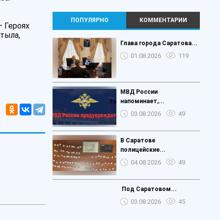
ПОПУЛЯРНО
КОММЕНТАРИИ
– Героях
тыла,
️Глава города Саратова...
01.08.2026
119
МВД России
напоминает,...
03.08.2026
49
В Саратове
полицейские...
04.08.2026
49
️ Под Саратовом...
03.08.2026
45