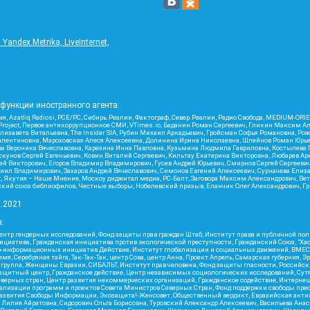
ndex.Metrika, LiveInternet,
функции иностранного агента:
я, Azatliq Radiosi, PCE/PC, Сибирь.Реалии, Фактограф, Север.Реалии, Радио Свобода, MEDIUM-O
roject, Первое антикоррупционное СМИ, VTimes.io, Баданин Роман Сергеевич, Гликин Максим А
изавета Витальевна, The Insider SIA, Рубин Михаил Аркадьевич, Гройсман Софья Романовна, Р
ся Валентиновна, Мароховская Алеся Алексеевна, Долинина Ирина Николаевна, Шлейнов Роман Юр
кова Вероника Вячеславовна, Карезина Инна Павловна, Кузьмина Людмила Гавриловна, Костыле
унов Сергей Евгеньевич, Ковин Виталий Сергеевич, Кильтау Екатерина Викторовна, Любарев Ар
сей Викторович, Егоров Владимир Владимирович, Гусев Андрей Юрьевич, Смирнов Сергей Сергеев
ил Владимирович, Захаров Андрей Вячеславович, Симонов Евгений Алексеевич, Сурначева Елиза
at, Якутия – Наше Мнение, Москоу диджитал медиа, РС-Балт, Заговора Максим Александрович, Ве
кий союз библиофилов, Честные выборы, Нобелевский призыв, Еланчик Олег Александрович, Гри
2.2021
:
нтр гендерных исследований, Фонд защиты прав граждан Штаб, Институт права и публичной пол
нициатива, Гражданская инициатива против экологической преступности, Гражданский Союз, "Ха
о-информационных инициатив Действие, Институт глобализации и социальных движений, ВМЕСТ
, Серебряная тайга, Так-Так-Так, центр Сова, центр Анна, Проект Апрель, Самарская губерния, 
 группа, Женщины Евразии, СИБАЛЬТ, Институт прав человека, Фонд защиты гласности, Российс
защитный центр, Гражданское действие, Центр независимых социологических исследований, С
верных стран, Центр развития некоммерческих организаций, Гражданское содействие, Интерне
реализации программ и проектов Совета Министров Северных Стран, Фонд поддержки свободы пре
Развития Свободы Информации, Экозащита!-Женсовет, Общественный вердикт, Евразийская анти
лия Айратовна, Сидорович Ольга Борисовна, Туровский Александр Алексеевич, Васильева Анаст