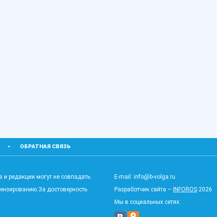
ОБРАТНАЯ СВЯЗЬ
 и редакции могут не совпадать.
E-mail: info@b-volga.ru
цензированию.За достоверность
Разработчик сайта –
INFOROS
2026
Мы в социальных сетях: