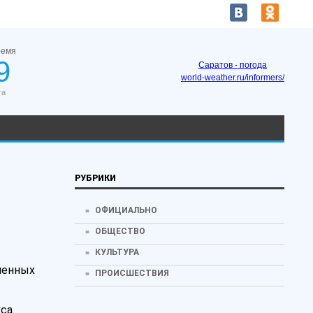
ремя
9
Саратов - погода
world-weather.ru/informers/
та
РУБРИКИ
ОФИЦИАЛЬНО
ОБЩЕСТВО
КУЛЬТУРА
ленных
ПРОИСШЕСТВИЯ
са.