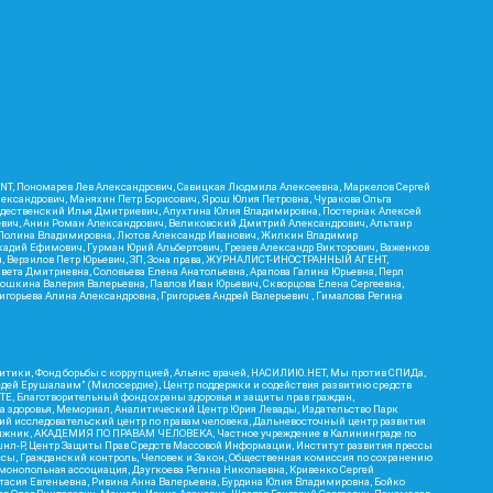
RIENT, Пономарев Лев Александрович, Савицкая Людмила Алексеевна, Маркелов Сергей
лександрович, Маняхин Петр Борисович, Ярош Юлия Петровна, Чуракова Ольга
ождественский Илья Дмитриевич, Апухтина Юлия Владимировна, Постернак Алексей
ьевич, Анин Роман Александрович, Великовский Дмитрий Александрович, Альтаир
ва Полина Владимировна, Лютов Александр Иванович, Жилкин Владимир
кадий Ефимович, Гурман Юрий Альбертович, Грезев Александр Викторович, Важенков
ич, Верзилов Петр Юрьевич, ЗП, Зона права, ЖУРНАЛИСТ-ИНОСТРАННЫЙ АГЕНТ,
вета Дмитриевна, Соловьева Елена Анатольевна, Арапова Галина Юрьевна, Перл
тошкина Валерия Валерьевна, Павлов Иван Юрьевич, Скворцова Елена Сергеевна,
горьева Алина Александровна, Григорьев Андрей Валерьевич , Гималова Регина
итики, Фонд борьбы с коррупцией, Альянс врачей, НАСИЛИЮ.НЕТ, Мы против СПИДа,
сдей Ерушалаим" (Милосердие), Центр поддержки и содействия развитию средств
Е, Благотворительный фонд охраны здоровья и защиты прав граждан,
Эра здоровья, Мемориал, Аналитический Центр Юрия Левады, Издательство Парк
кий исследовательский центр по правам человека, Дальневосточный центр развития
утяжник, АКАДЕМИЯ ПО ПРАВАМ ЧЕЛОВЕКА, Частное учреждение в Калининграде по
шнл-Р, Центр Защиты Прав Средств Массовой Информации, Институт развития прессы
ссы, Гражданский контроль, Человек и Закон, Общественная комиссия по сохранению
монопольная ассоциация, Дзугкоева Регина Николаевна, Кривенко Сергей
асия Евгеньевна, Ривина Анна Валерьевна, Бурдина Юлия Владимировна, Бойко