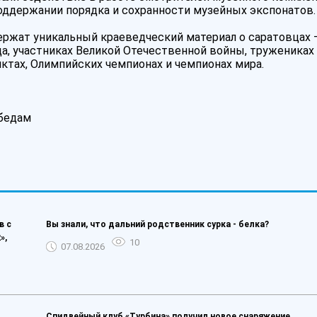
ддержании порядка и сохранности музейных экспонатов.
ржат уникальный краеведческий материал о саратовцах 
а, участниках Великой Отечественной войны, тружениках 
ктах, Олимпийских чемпионах и чемпионах мира.
бедам
в с
Вы знали, что дальний родственник сурка - белка?
»,
10
07.08.2026
Спидвейный клуб «Турбина» получил новое снаряжение