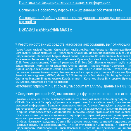
Политика конфиденциальности и защиты информации
Согласие на обработку персональных данных обратной связи
Согласие на обработку персональных данных с помощью сервисов Ya
top.mail.ru
ПОКАЗАТЬ БАННЕРНЫЕ МЕСТА
* Реестр иностранных средств массовой информации, выполняющих 
Голос Америки, Idel.Реалии, Кавказ.Реалии, Крым.Реалии, Телеканал Настоящее Врем
Евгеньевич, Камалягин Денис Николаевич, Апахончич Дарья Александровна, Medusa P
Владимировна, Железнова Мария Михайловна, Лукьянова Юлия Сергеевна, Маетная Ел
Евгеньевич, Телеканал Дождь, Петров Степан Юрьевич, Istories fonds, Шмагун Оле
2021, Ромашки монолит, Главный редактор 2021, Вега 2021, Важные иноагенты, Кат
Владимирович, Жилинский Владимир Александрович, Тихонов Михаил Сергеевич, Писк
Артем Валерьевич, Иванова София Юрьевна, Пигалкин Илья Валерьевич, Петров Алек
Вольтская Татьяна Анатольевна, Клепиковская Екатерина Дмитриевна, Сотников Дани
Роман Александрович, МЕМО, Mason G.E.S. Anonymous Foundation, Stichting Bellingc
Оленичев Максим Владимирович, Как бы инагент, Кочетков Игорь Викторович, Иркутс
Эмилевна, Хисамова Регина Фаритовна
Источник:
https://minjust.gov.ru/ru/documents/7755/
данные на
03.1
* Сведения реестра НКО, выполняющих функции иностранного агента
Гражданин.Армия.Право, Нижегородский центр немецкой и европейской культуры, Це
СВЕЧА, Открытый Петербург, Гуманитарное действие, Лига Избирателей, Правовая и
массовой информации, В защиту прав заключенных, Горячая Линия, Центр социальн
Благотворительный фонд помощи осужденным и их семьям, Фонд Тольятти, Новое время
Гагарина, Фонд содействия имени Андрея Рылькова, Сфера, Уральская правозащитная
гражданских инициатив и социального партнерства, Пермский региональный право
административной поддержке реализации программ и проектов Совета Министров се
- Сибирь, Частное учреждение в Санкт-Петербурге по административной поддержке 
наследия академика Сахарова, МЕМО. РУ, Институт региональной прессы, Институт 
Владимирович, Милославский Павел Юрьевич, Шнырова Ольга Вадимовна, Чанышева Ли