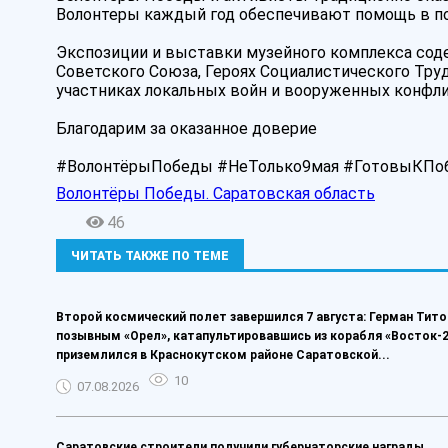
Волонтеры каждый год обеспечивают помощь в по
Экспозиции и выставки музейного комплекса соде
Советского Союза, Героях Социалистического Труд
участниках локальных войн и вооруженных конфли
Благодарим за оказанное доверие
#ВолонтёрыПобеды #НеТолько9мая #ГотовыКПо
Волонтёры Победы. Саратовская область
46
ЧИТАТЬ ТАКЖЕ ПО ТЕМЕ
Второй космический полет завершился 7 августа: Герман Тито
позывным «Орел», катапультировавшись из корабля «Восток-2
приземлился в Краснокутском районе Саратовской...
10
07.08.2026
Саратовские строители получили губернаторские награды