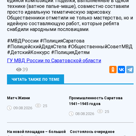
единой композиции. Поделки, выполненные в одной
технике (ватное папье-маше), совместно составили
просто идеальную тематическую зарисовку.
Общественники отметили не только мастерство, но и
идейную составляющую работ, которые ребята
снабдили народными пословицами.
#МВДРоссии #ПолицияСаратова
#ПолицейскийДядяСтепа #ОбщественныйСоветМВД
#ДетскийКонкурс #ПолицияДетям
ГУ МВД России по Саратовской области
39
ЧИТАТЬ ТАКЖЕ ПО ТЕМЕ
Матч Жизни️
Промышленность Саратова
1941–1945 годов
25
09.08.2026
25
08.08.2026
На новой площадке – большой
️ Состоялось очередное