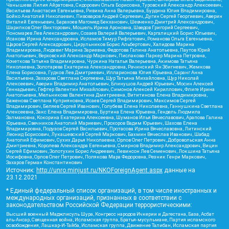
Чанышева Лилия Айратовна, Сидорович Ольга Борисовна, Туровский Александр Алексеевич,
Васильева Анастасия Евгеньевна, Ривина Анна Валерьевна, Бурдина Юлия Владимировна,
Бойко Анатолий Николаевич, Пивоваров Андрей Сергеевич, Дугин Сергей Георгиевич, Аверин
Виталий Евгеньевич, Барахоев Магомед Бекханович, Шевченко Дмитрий Александрович,
Шарипков Олег Викторович, Мошель Ирина Ароновна, Шведов Григорий Сергеевич,
Пономарев Лев Александрович, Созаев Валерий Валерьевич, Каргалицкий Борис Юльевич,
Исакова Ирина Александровна, Исламов Тимур Рифгатович, Романова Ольга Евгеньевна,
Щаров Сергей Алексадрович, Цирульников Борис Альбертович, Халидова Марина
Владимировна, Людевиг Марина Зариевна, Федотова Галина Анатольевна, Паутов Юрий
Анатольевич, Верховский Александр Маркович, Пислакова-Паркер Марина Петровна,
Кочеткова Татьяна Владимировна, Чуркина Наталья Валерьевна, Акимова Татьяна
Николаевна, Золотарева Екатерина Александровна, Рачинский Ян Збигневич, Жемкова
Елена Борисовна, Гудков Лев Дмитриевич, Илларионова Юлия Юрьевна, Саранг Анна
Васильевна, Захарова Светлана Сергеевна, Щур Татьяна Михайловна, Щур Николай
Алексеевич, Аверин Владимир Анатольевич, Блинушов Андрей Юрьевич, Мосин Алексей
Геннадьевич, Гефтер Валентин Михайлович, Симонов Алексей Кириллович, Флиге Ирина
Анатольевна, Мельникова Валентина Дмитриевна, Вититинова Елена Владимировна,
Баженова Светлана Куприяновна, Исаев Сергей Владимирович, Максимов Сергей
Владимирович, Беляев Сергей Иванович, Голубева Елена Николаевна, Ганнушкина Светлана
Алексеевна, Закс Елена Владимировна, Буртина Елена Юрьевна, Гендель Людмила
Залмановна, Кокорина Екатерина Алексеевна, Шуманов Илья Вячеславович, Арапова Галина
Юрьевна, Свечников Анатолий Мариевич, Прохоров Вадим Юрьевич, Шахова Елена
Владимировна, Подузов Сергей Васильевич, Протасова Ирина Вячеславовна, Литинский
Леонид Борисович, Лукашевский Сергей Маркович, Бахмин Вячеслав Иванович, Шабад
Анатолий Ефимович, Сухих Дарья Николаевна, Орлов Олег Петрович, Добровольская Анна
Дмитриевна, Королева Александра Евгеньевна, Смирнов Владимир Александрович, Вицин
Сергей Ефимович, Золотухин Борис Андреевич, Левинсон Лев Семенович, Локшина Татьяна
Иосифовна, Орлов Олег Петрович, Полякова Мара Федоровна, Резник Генри Маркович,
Захаров Герман Константинович
Источник:
http://unro.minjust.ru/NKOForeignAgent.aspx
данные на
23.12.2021
* Единый федеральный список организаций, в том числе иностранных и
международных организаций, признанных в соответствии с
законодательством Российской Федерации террористическими:
Высший военный Маджлисуль Шура, Конгресс народов Ичкерии и Дагестана, База, Асбат
аль-Ансар, Священная война, Исламская группа, Братья-мусульмане, Партия исламского
освобождения, Лашкар-И-Тайба, Исламская группа, Движение Талибан, Исламская партия