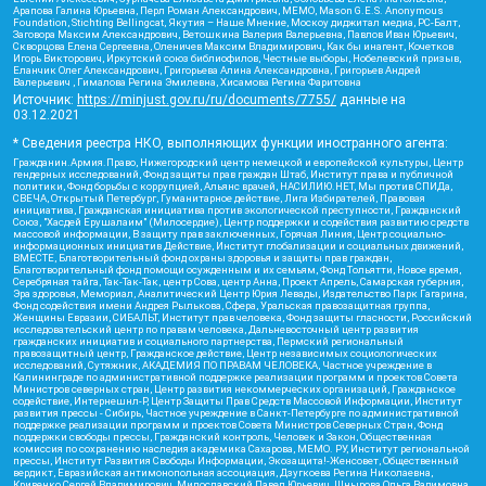
Арапова Галина Юрьевна, Перл Роман Александрович, МЕМО, Mason G.E.S. Anonymous
Foundation, Stichting Bellingcat, Якутия – Наше Мнение, Москоу диджитал медиа, РС-Балт,
Заговора Максим Александрович, Ветошкина Валерия Валерьевна, Павлов Иван Юрьевич,
Скворцова Елена Сергеевна, Оленичев Максим Владимирович, Как бы инагент, Кочетков
Игорь Викторович, Иркутский союз библиофилов, Честные выборы, Нобелевский призыв,
Еланчик Олег Александрович, Григорьева Алина Александровна, Григорьев Андрей
Валерьевич , Гималова Регина Эмилевна, Хисамова Регина Фаритовна
Источник:
https://minjust.gov.ru/ru/documents/7755/
данные на
03.12.2021
* Сведения реестра НКО, выполняющих функции иностранного агента:
Гражданин.Армия.Право, Нижегородский центр немецкой и европейской культуры, Центр
гендерных исследований, Фонд защиты прав граждан Штаб, Институт права и публичной
политики, Фонд борьбы с коррупцией, Альянс врачей, НАСИЛИЮ.НЕТ, Мы против СПИДа,
СВЕЧА, Открытый Петербург, Гуманитарное действие, Лига Избирателей, Правовая
инициатива, Гражданская инициатива против экологической преступности, Гражданский
Союз, "Хасдей Ерушалаим" (Милосердие), Центр поддержки и содействия развитию средств
массовой информации, В защиту прав заключенных, Горячая Линия, Центр социально-
информационных инициатив Действие, Институт глобализации и социальных движений,
ВМЕСТЕ, Благотворительный фонд охраны здоровья и защиты прав граждан,
Благотворительный фонд помощи осужденным и их семьям, Фонд Тольятти, Новое время,
Серебряная тайга, Так-Так-Так, центр Сова, центр Анна, Проект Апрель, Самарская губерния,
Эра здоровья, Мемориал, Аналитический Центр Юрия Левады, Издательство Парк Гагарина,
Фонд содействия имени Андрея Рылькова, Сфера, Уральская правозащитная группа,
Женщины Евразии, СИБАЛЬТ, Институт прав человека, Фонд защиты гласности, Российский
исследовательский центр по правам человека, Дальневосточный центр развития
гражданских инициатив и социального партнерства, Пермский региональный
правозащитный центр, Гражданское действие, Центр независимых социологических
исследований, Сутяжник, АКАДЕМИЯ ПО ПРАВАМ ЧЕЛОВЕКА, Частное учреждение в
Калининграде по административной поддержке реализации программ и проектов Совета
Министров северных стран, Центр развития некоммерческих организаций, Гражданское
содействие, Интернешнл-Р, Центр Защиты Прав Средств Массовой Информации, Институт
развития прессы - Сибирь, Частное учреждение в Санкт-Петербурге по административной
поддержке реализации программ и проектов Совета Министров Северных Стран, Фонд
поддержки свободы прессы, Гражданский контроль, Человек и Закон, Общественная
комиссия по сохранению наследия академика Сахарова, МЕМО. РУ, Институт региональной
прессы, Институт Развития Свободы Информации, Экозащита!-Женсовет, Общественный
вердикт, Евразийская антимонопольная ассоциация, Дзугкоева Регина Николаевна,
Кривенко Сергей Владимирович, Милославский Павел Юрьевич, Шнырова Ольга Вадимовна,