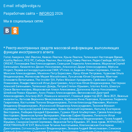
E-mail: info@b-volga.ru
Разработчик сайта –
INFOROS
2026
Мы в социальных сетях:
* Реестр иностранных средств массовой информации, выполняющих
функции иностранного агента:
Голос Америки, Idel.Реалии, Кавказ.Реалии, Крым.Реалии, Телеканал Настоящее Время,
Azatliq Radiosi, PCE/PC, Сибирь.Реалии, Фактограф, Север.Реалии, Радио Свобода, MEDIUM-
ORIENT, Пономарев Лев Александрович, Савицкая Людмила Алексеевна, Маркелов Сергей
Евгеньевич, Камалягин Денис Николаевич, Апахончич Дарья Александровна, Medusa
Project, Первое антикоррупционное СМИ, VTimes.io, Баданин Роман Сергеевич, Гликин
Максим Александрович, Маняхин Петр Борисович, Ярош Юлия Петровна, Чуракова Ольга
Владимировна, Железнова Мария Михайловна, Лукьянова Юлия Сергеевна, Маетная
Елизавета Витальевна, The Insider SIA, Рубин Михаил Аркадьевич, Гройсман Софья
Романовна, Рождественский Илья Дмитриевич, Апухтина Юлия Владимировна, Постернак
Алексей Евгеньевич, Телеканал Дождь, Петров Степан Юрьевич, Istories fonds, Шмагун
Олеся Валентиновна, Мароховская Алеся Алексеевна, Долинина Ирина Николаевна,
Шлейнов Роман Юрьевич, Анин Роман Александрович, Великовский Дмитрий
Александрович, Альтаир 2021, Ромашки монолит, Главный редактор 2021, Вега 2021, Важные
иноагенты, Каткова Вероника Вячеславовна, Карезина Инна Павловна, Кузьмина Людмила
Гавриловна, Костылева Полина Владимировна, Лютов Александр Иванович, Жилкин
Владимир Владимирович, Жилинский Владимир Александрович, Тихонов Михаил
Сергеевич, Пискунов Сергей Евгеньевич, Ковин Виталий Сергеевич, Кильтау Екатерина
Викторовна, Любарев Аркадий Ефимович, Гурман Юрий Альбертович, Грезев Александр
Викторович, Важенков Артем Валерьевич, Иванова София Юрьевна, Пигалкин Илья
Валерьевич, Петров Алексей Викторович, Егоров Владимир Владимирович, Гусев Андрей
Юрьевич, Смирнов Сергей Сергеевич, Верзилов Петр Юрьевич, ЗП, Зона права, ЖУРНАЛИСТ-
ИНОСТРАННЫЙ АГЕНТ, Вольтская Татьяна Анатольевна, Клепиковская Екатерина
Дмитриевна, Сотников Даниил Владимирович, Захаров Андрей Вячеславович, Симонов
Евгений Алексеевич, Сурначева Елизавета Дмитриевна, Соловьева Елена Анатольевна,