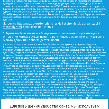
Туркестана, Общество социальных реформ, Общество возрождения исламского наследия,
Дом двух святых, Джунд аш-Шам, Исламский джихад – Джамаат моджахедов, Аль-Каида в
странах исламского Магриба, Имарат Кавказ, АБТО, Правый сектор, Исламское государство,
Джабха аль-Нусра ли-Ахль аш-Шам, Народное ополчение имени К. Минина и Д. Пожарского,
Аджр от Аллаха Субхану уа Тагьаля SHAM, АУМ Синрике, Муджахеды джамаата Ат-Тавхида
Валь-Джихад, Чистопольский Джамаат, Рохнамо ба суи давлати исломи, Террористическое
сообщество Сеть, Катиба Таухид валь-Джихад, Хайят Тахрир аш-Шам, Ахлю Сунна Валь
Джамаа
Источник:
http://nac.gov.ru/terroristicheskie-i-ekstremistskie-organizacii-i-
materialy.html
данные на
06.12.2021
* Перечень общественных объединений и религиозных организаций в
отношении которых судом принято вступившее в законную силу решение
о ликвидации или запрете деятельности:
Национал-большевистская партия, ВЕК РА, Рада земли Кубанской Духовно Родовой
Державы Русь, организация Асгардская Славянская Община, Община Капища Веды Перуна,
Мужская Духовная Семинария Духовное Учреждение, Нурджулар, К Богодержавию, Таблиги
Джамаат, Свидетели Иеговы, Русское национальное единство, Национал-социалистическое
общество, Джамаат мувахидов, Объединенный Вилайат Кабарды, Балкарии и Карачая, Союз
славян, Ат-Такфир Валь-Хиджра, Пит Буль, Национал-социалистическая рабочая партия
России, Славянский союз, Формат-18, Благородный Орден Дьявола, Армия воли народа,
Национальная Социалистическая Инициатива города Череповца, Духовно-Родовая Держава
Русь, Русское национальное единство, Древнерусской Инглистической церкви
Православных Староверов-Инглингов, Русский общенациональный союз, Движение против
нелегальной иммиграции, Кровь и Честь, О свободе совести и о религиозных объединениях,
Омская организация общественного политического движения Русское национальное
единство, Северное Братство, Клуб Болельщиков Футбольного Клуба Динамо,
Файзрахманисты, Мусульманская религиозная организация п. Боровский Тюменского
района Тюменской области, Община Коренного Русского народа Щелковского района,
Правый сектор, Украинская национальная ассамблея – Украинская народная самооборона,
Украинская повстанческая армия, Тризуб им. Степана Бандеры, Братство, Белый Крест,
Misanthropic division, Религиозное объединение последователей инглиизма, Народная
Социальная Инициатива, TulaSkins, Этнополитическое объединение Русские, Русское
национальное объединение Атака, Мечеть Мирмамеда, Община Коренного Русского народа
г. Астрахани, ВОЛЯ, Меджлис крымскотатарского народа, Рубеж Севера, ТОЙС, О
противодействии экстремистской деятельности, РЕВТАТПОД, Артподготовка, Штольц, В
честь иконы Божией Матери Державная, Сектор 16, Независимость, Фирма, Молодежная
Для повышения удобства сайта мы используем
правозащитная группа МПГ, Курсом Правды и Единения, Каракольская инициативная
группа, Автоград Крю, Союз Славянских Сил Руси, Алля-Аят, Благотворительный пансионат