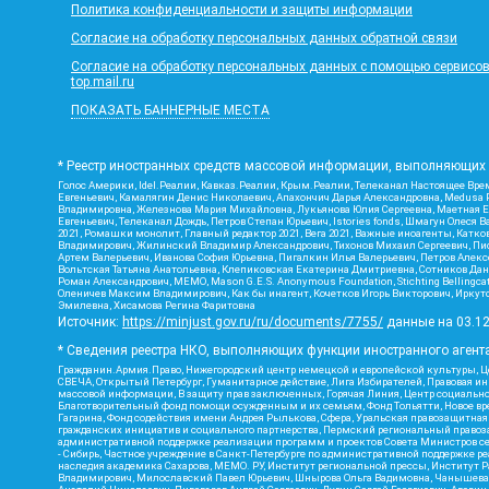
Политика конфиденциальности и защиты информации
Согласие на обработку персональных данных обратной связи
Согласие на обработку персональных данных с помощью сервисов Ya
top.mail.ru
ПОКАЗАТЬ БАННЕРНЫЕ МЕСТА
* Реестр иностранных средств массовой информации, выполняющих 
Голос Америки, Idel.Реалии, Кавказ.Реалии, Крым.Реалии, Телеканал Настоящее Врем
Евгеньевич, Камалягин Денис Николаевич, Апахончич Дарья Александровна, Medusa P
Владимировна, Железнова Мария Михайловна, Лукьянова Юлия Сергеевна, Маетная Ел
Евгеньевич, Телеканал Дождь, Петров Степан Юрьевич, Istories fonds, Шмагун Оле
2021, Ромашки монолит, Главный редактор 2021, Вега 2021, Важные иноагенты, Кат
Владимирович, Жилинский Владимир Александрович, Тихонов Михаил Сергеевич, Писк
Артем Валерьевич, Иванова София Юрьевна, Пигалкин Илья Валерьевич, Петров Алек
Вольтская Татьяна Анатольевна, Клепиковская Екатерина Дмитриевна, Сотников Дани
Роман Александрович, МЕМО, Mason G.E.S. Anonymous Foundation, Stichting Bellingc
Оленичев Максим Владимирович, Как бы инагент, Кочетков Игорь Викторович, Иркутс
Эмилевна, Хисамова Регина Фаритовна
Источник:
https://minjust.gov.ru/ru/documents/7755/
данные на
03.1
* Сведения реестра НКО, выполняющих функции иностранного агента
Гражданин.Армия.Право, Нижегородский центр немецкой и европейской культуры, Це
СВЕЧА, Открытый Петербург, Гуманитарное действие, Лига Избирателей, Правовая и
массовой информации, В защиту прав заключенных, Горячая Линия, Центр социальн
Благотворительный фонд помощи осужденным и их семьям, Фонд Тольятти, Новое время
Гагарина, Фонд содействия имени Андрея Рылькова, Сфера, Уральская правозащитная
гражданских инициатив и социального партнерства, Пермский региональный право
административной поддержке реализации программ и проектов Совета Министров се
- Сибирь, Частное учреждение в Санкт-Петербурге по административной поддержке 
наследия академика Сахарова, МЕМО. РУ, Институт региональной прессы, Институт 
Владимирович, Милославский Павел Юрьевич, Шнырова Ольга Вадимовна, Чанышева Ли