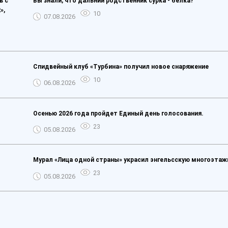
в с
Вы знали, что дальний родственник сурка - белка?
»,
10
07.08.2026
Спидвейный клуб «Турбина» получил новое снаряжение
10
06.08.2026
Осенью 2026 года пройдет Единый день голосования.
23
05.08.2026
Мурал «Лица одной страны» украсил энгельсскую многоэтаж
23
05.08.2026