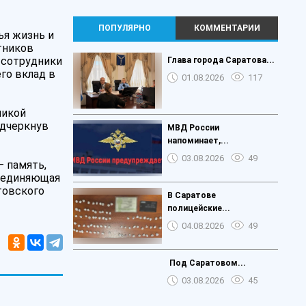
ПОПУЛЯРНО
КОММЕНТАРИИ
ья жизнь и
тников
 сотрудники
️Глава города Саратова...
го вклад в
01.08.2026
117
ликой
одчеркнув
МВД России
напоминает,...
03.08.2026
49
— память,
соединяющая
товского
В Саратове
полицейские...
04.08.2026
49
️ Под Саратовом...
03.08.2026
45