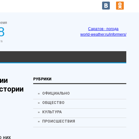
ремя
8
Саратов - погода
world-weather.ru/informers/
та
ии
РУБРИКИ
стории
ОФИЦИАЛЬНО
ОБЩЕСТВО
КУЛЬТУРА
ПРОИСШЕСТВИЯ
о них