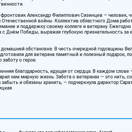
твенности.
-фронтовик Александр Филиппович Сизинцев — человек, ч
й Отечественной войны. Коллектив областного Дома рабо
имание и поддержку своему коллеге и ветерану. Ежегодно
 с Днём Победы, выражая глубокую признательность за е
й домашней обстановке. В честь очередной годовщины Ве
готовили для ветерана памятный и полезный подарок, п
заботу о герое.
ренняя благодарность, идущая от сердца. В каждом слове 
дарил нам мирную жизнь. Забота о ветеранах — это нить, 
я забыть и обязаны хранить, — подчеркнула директор Сара
ицкая.