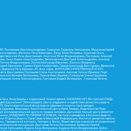
RIENT, Пономарев Лев Александрович, Савицкая Людмила Алексеевна, Маркелов Сергей
лександрович, Маняхин Петр Борисович, Ярош Юлия Петровна, Чуракова Ольга
ождественский Илья Дмитриевич, Апухтина Юлия Владимировна, Постернак Алексей
ьевич, Анин Роман Александрович, Великовский Дмитрий Александрович, Альтаир
ва Полина Владимировна, Лютов Александр Иванович, Жилкин Владимир
кадий Ефимович, Гурман Юрий Альбертович, Грезев Александр Викторович, Важенков
ич, Верзилов Петр Юрьевич, ЗП, Зона права, ЖУРНАЛИСТ-ИНОСТРАННЫЙ АГЕНТ,
вета Дмитриевна, Соловьева Елена Анатольевна, Арапова Галина Юрьевна, Перл
тошкина Валерия Валерьевна, Павлов Иван Юрьевич, Скворцова Елена Сергеевна,
горьева Алина Александровна, Григорьев Андрей Валерьевич , Гималова Регина
итики, Фонд борьбы с коррупцией, Альянс врачей, НАСИЛИЮ.НЕТ, Мы против СПИДа,
сдей Ерушалаим" (Милосердие), Центр поддержки и содействия развитию средств
Е, Благотворительный фонд охраны здоровья и защиты прав граждан,
Эра здоровья, Мемориал, Аналитический Центр Юрия Левады, Издательство Парк
кий исследовательский центр по правам человека, Дальневосточный центр развития
утяжник, АКАДЕМИЯ ПО ПРАВАМ ЧЕЛОВЕКА, Частное учреждение в Калининграде по
шнл-Р, Центр Защиты Прав Средств Массовой Информации, Институт развития прессы
ссы, Гражданский контроль, Человек и Закон, Общественная комиссия по сохранению
монопольная ассоциация, Дзугкоева Регина Николаевна, Кривенко Сергей
асия Евгеньевна, Ривина Анна Валерьевна, Бурдина Юлия Владимировна, Бойко