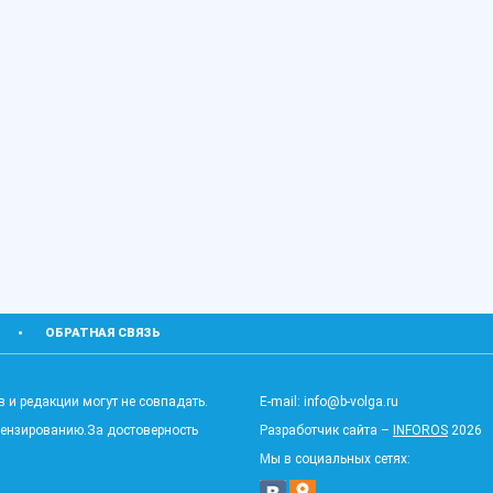
ОБРАТНАЯ СВЯЗЬ
 и редакции могут не совпадать.
E-mail: info@b-volga.ru
цензированию.За достоверность
Разработчик сайта –
INFOROS
2026
Мы в социальных сетях: