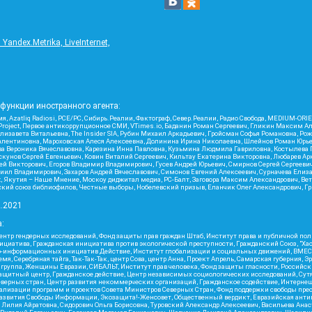
ndex.Metrika, LiveInternet,
функции иностранного агента:
я, Azatliq Radiosi, PCE/PC, Сибирь.Реалии, Фактограф, Север.Реалии, Радио Свобода, MEDIUM-O
roject, Первое антикоррупционное СМИ, VTimes.io, Баданин Роман Сергеевич, Гликин Максим А
изавета Витальевна, The Insider SIA, Рубин Михаил Аркадьевич, Гройсман Софья Романовна, Р
ся Валентиновна, Мароховская Алеся Алексеевна, Долинина Ирина Николаевна, Шлейнов Роман Юр
кова Вероника Вячеславовна, Карезина Инна Павловна, Кузьмина Людмила Гавриловна, Костыле
унов Сергей Евгеньевич, Ковин Виталий Сергеевич, Кильтау Екатерина Викторовна, Любарев Ар
сей Викторович, Егоров Владимир Владимирович, Гусев Андрей Юрьевич, Смирнов Сергей Сергеев
ил Владимирович, Захаров Андрей Вячеславович, Симонов Евгений Алексеевич, Сурначева Елиза
at, Якутия – Наше Мнение, Москоу диджитал медиа, РС-Балт, Заговора Максим Александрович, Ве
кий союз библиофилов, Честные выборы, Нобелевский призыв, Еланчик Олег Александрович, Гри
2.2021
:
нтр гендерных исследований, Фонд защиты прав граждан Штаб, Институт права и публичной пол
нициатива, Гражданская инициатива против экологической преступности, Гражданский Союз, "Ха
о-информационных инициатив Действие, Институт глобализации и социальных движений, ВМЕСТ
, Серебряная тайга, Так-Так-Так, центр Сова, центр Анна, Проект Апрель, Самарская губерния, 
 группа, Женщины Евразии, СИБАЛЬТ, Институт прав человека, Фонд защиты гласности, Российс
защитный центр, Гражданское действие, Центр независимых социологических исследований, С
верных стран, Центр развития некоммерческих организаций, Гражданское содействие, Интерне
реализации программ и проектов Совета Министров Северных Стран, Фонд поддержки свободы пре
Развития Свободы Информации, Экозащита!-Женсовет, Общественный вердикт, Евразийская анти
лия Айратовна, Сидорович Ольга Борисовна, Туровский Александр Алексеевич, Васильева Анаст