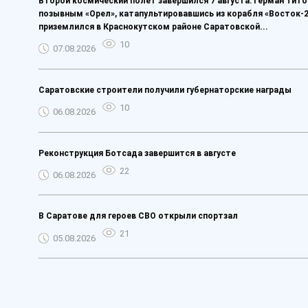
Второй космический полет завершился 7 августа: Герман Тито
позывным «Орел», катапультировавшись из корабля «Восток-2
приземлился в Краснокутском районе Саратовской...
10
07.08.2026
Саратовские строители получили губернаторские награды
10
06.08.2026
Реконструкция Ботсада завершится в августе
22
06.08.2026
В Саратове для героев СВО открыли спортзал
21
05.08.2026