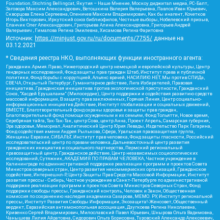
Foundation, Stichting Bellingcat, Якутия – Наше Мнение, Москоу диджитал медиа, РС-Балт,
Заговора Максим Александрович, Ветошкина Валерия Валерьевна, Павлов Иван Юрьевич,
Скворцова Елена Сергеевна, Оленичев Максим Владимирович, Как бы инагент, Кочетков
Игорь Викторович, Иркутский союз библиофилов, Честные выборы, Нобелевский призыв,
Еланчик Олег Александрович, Григорьева Алина Александровна, Григорьев Андрей
Валерьевич , Гималова Регина Эмилевна, Хисамова Регина Фаритовна
Источник:
https://minjust.gov.ru/ru/documents/7755/
данные на
03.12.2021
* Сведения реестра НКО, выполняющих функции иностранного агента:
Гражданин.Армия.Право, Нижегородский центр немецкой и европейской культуры, Центр
гендерных исследований, Фонд защиты прав граждан Штаб, Институт права и публичной
политики, Фонд борьбы с коррупцией, Альянс врачей, НАСИЛИЮ.НЕТ, Мы против СПИДа,
СВЕЧА, Открытый Петербург, Гуманитарное действие, Лига Избирателей, Правовая
инициатива, Гражданская инициатива против экологической преступности, Гражданский
Союз, "Хасдей Ерушалаим" (Милосердие), Центр поддержки и содействия развитию средств
массовой информации, В защиту прав заключенных, Горячая Линия, Центр социально-
информационных инициатив Действие, Институт глобализации и социальных движений,
ВМЕСТЕ, Благотворительный фонд охраны здоровья и защиты прав граждан,
Благотворительный фонд помощи осужденным и их семьям, Фонд Тольятти, Новое время,
Серебряная тайга, Так-Так-Так, центр Сова, центр Анна, Проект Апрель, Самарская губерния,
Эра здоровья, Мемориал, Аналитический Центр Юрия Левады, Издательство Парк Гагарина,
Фонд содействия имени Андрея Рылькова, Сфера, Уральская правозащитная группа,
Женщины Евразии, СИБАЛЬТ, Институт прав человека, Фонд защиты гласности, Российский
исследовательский центр по правам человека, Дальневосточный центр развития
гражданских инициатив и социального партнерства, Пермский региональный
правозащитный центр, Гражданское действие, Центр независимых социологических
исследований, Сутяжник, АКАДЕМИЯ ПО ПРАВАМ ЧЕЛОВЕКА, Частное учреждение в
Калининграде по административной поддержке реализации программ и проектов Совета
Министров северных стран, Центр развития некоммерческих организаций, Гражданское
содействие, Интернешнл-Р, Центр Защиты Прав Средств Массовой Информации, Институт
развития прессы - Сибирь, Частное учреждение в Санкт-Петербурге по административной
поддержке реализации программ и проектов Совета Министров Северных Стран, Фонд
поддержки свободы прессы, Гражданский контроль, Человек и Закон, Общественная
комиссия по сохранению наследия академика Сахарова, МЕМО. РУ, Институт региональной
прессы, Институт Развития Свободы Информации, Экозащита!-Женсовет, Общественный
вердикт, Евразийская антимонопольная ассоциация, Дзугкоева Регина Николаевна,
Кривенко Сергей Владимирович, Милославский Павел Юрьевич, Шнырова Ольга Вадимовна,
Чанышева Лилия Айратовна, Сидорович Ольга Борисовна, Туровский Александр Алексеевич,