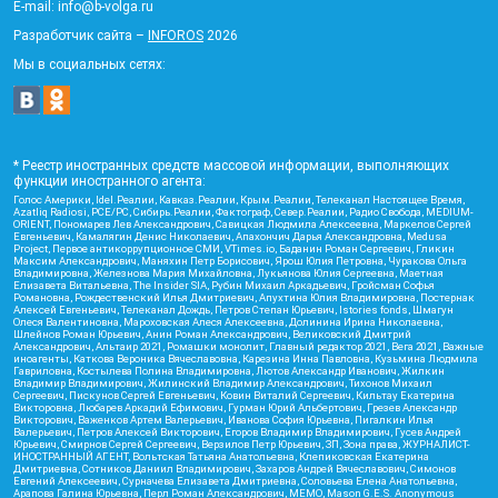
E-mail: info@b-volga.ru
Разработчик сайта –
INFOROS
2026
Мы в социальных сетях:
* Реестр иностранных средств массовой информации, выполняющих
функции иностранного агента:
Голос Америки, Idel.Реалии, Кавказ.Реалии, Крым.Реалии, Телеканал Настоящее Время,
Azatliq Radiosi, PCE/PC, Сибирь.Реалии, Фактограф, Север.Реалии, Радио Свобода, MEDIUM-
ORIENT, Пономарев Лев Александрович, Савицкая Людмила Алексеевна, Маркелов Сергей
Евгеньевич, Камалягин Денис Николаевич, Апахончич Дарья Александровна, Medusa
Project, Первое антикоррупционное СМИ, VTimes.io, Баданин Роман Сергеевич, Гликин
Максим Александрович, Маняхин Петр Борисович, Ярош Юлия Петровна, Чуракова Ольга
Владимировна, Железнова Мария Михайловна, Лукьянова Юлия Сергеевна, Маетная
Елизавета Витальевна, The Insider SIA, Рубин Михаил Аркадьевич, Гройсман Софья
Романовна, Рождественский Илья Дмитриевич, Апухтина Юлия Владимировна, Постернак
Алексей Евгеньевич, Телеканал Дождь, Петров Степан Юрьевич, Istories fonds, Шмагун
Олеся Валентиновна, Мароховская Алеся Алексеевна, Долинина Ирина Николаевна,
Шлейнов Роман Юрьевич, Анин Роман Александрович, Великовский Дмитрий
Александрович, Альтаир 2021, Ромашки монолит, Главный редактор 2021, Вега 2021, Важные
иноагенты, Каткова Вероника Вячеславовна, Карезина Инна Павловна, Кузьмина Людмила
Гавриловна, Костылева Полина Владимировна, Лютов Александр Иванович, Жилкин
Владимир Владимирович, Жилинский Владимир Александрович, Тихонов Михаил
Сергеевич, Пискунов Сергей Евгеньевич, Ковин Виталий Сергеевич, Кильтау Екатерина
Викторовна, Любарев Аркадий Ефимович, Гурман Юрий Альбертович, Грезев Александр
Викторович, Важенков Артем Валерьевич, Иванова София Юрьевна, Пигалкин Илья
Валерьевич, Петров Алексей Викторович, Егоров Владимир Владимирович, Гусев Андрей
Юрьевич, Смирнов Сергей Сергеевич, Верзилов Петр Юрьевич, ЗП, Зона права, ЖУРНАЛИСТ-
ИНОСТРАННЫЙ АГЕНТ, Вольтская Татьяна Анатольевна, Клепиковская Екатерина
Дмитриевна, Сотников Даниил Владимирович, Захаров Андрей Вячеславович, Симонов
Евгений Алексеевич, Сурначева Елизавета Дмитриевна, Соловьева Елена Анатольевна,
Арапова Галина Юрьевна, Перл Роман Александрович, МЕМО, Mason G.E.S. Anonymous