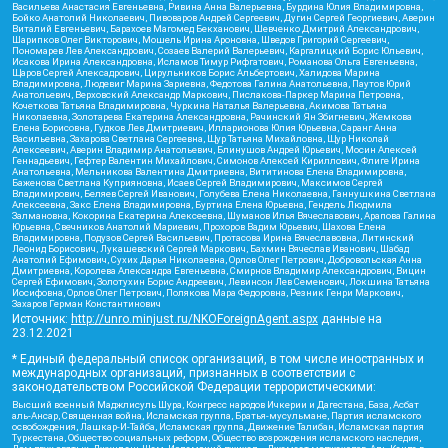
Васильева Анастасия Евгеньевна, Ривина Анна Валерьевна, Бурдина Юлия Владимировна,
Бойко Анатолий Николаевич, Пивоваров Андрей Сергеевич, Дугин Сергей Георгиевич, Аверин
Виталий Евгеньевич, Барахоев Магомед Бекханович, Шевченко Дмитрий Александрович,
Шарипков Олег Викторович, Мошель Ирина Ароновна, Шведов Григорий Сергеевич,
Пономарев Лев Александрович, Созаев Валерий Валерьевич, Каргалицкий Борис Юльевич,
Исакова Ирина Александровна, Исламов Тимур Рифгатович, Романова Ольга Евгеньевна,
Щаров Сергей Алексадрович, Цирульников Борис Альбертович, Халидова Марина
Владимировна, Людевиг Марина Зариевна, Федотова Галина Анатольевна, Паутов Юрий
Анатольевич, Верховский Александр Маркович, Пислакова-Паркер Марина Петровна,
Кочеткова Татьяна Владимировна, Чуркина Наталья Валерьевна, Акимова Татьяна
Николаевна, Золотарева Екатерина Александровна, Рачинский Ян Збигневич, Жемкова
Елена Борисовна, Гудков Лев Дмитриевич, Илларионова Юлия Юрьевна, Саранг Анна
Васильевна, Захарова Светлана Сергеевна, Щур Татьяна Михайловна, Щур Николай
Алексеевич, Аверин Владимир Анатольевич, Блинушов Андрей Юрьевич, Мосин Алексей
Геннадьевич, Гефтер Валентин Михайлович, Симонов Алексей Кириллович, Флиге Ирина
Анатольевна, Мельникова Валентина Дмитриевна, Вититинова Елена Владимировна,
Баженова Светлана Куприяновна, Исаев Сергей Владимирович, Максимов Сергей
Владимирович, Беляев Сергей Иванович, Голубева Елена Николаевна, Ганнушкина Светлана
Алексеевна, Закс Елена Владимировна, Буртина Елена Юрьевна, Гендель Людмила
Залмановна, Кокорина Екатерина Алексеевна, Шуманов Илья Вячеславович, Арапова Галина
Юрьевна, Свечников Анатолий Мариевич, Прохоров Вадим Юрьевич, Шахова Елена
Владимировна, Подузов Сергей Васильевич, Протасова Ирина Вячеславовна, Литинский
Леонид Борисович, Лукашевский Сергей Маркович, Бахмин Вячеслав Иванович, Шабад
Анатолий Ефимович, Сухих Дарья Николаевна, Орлов Олег Петрович, Добровольская Анна
Дмитриевна, Королева Александра Евгеньевна, Смирнов Владимир Александрович, Вицин
Сергей Ефимович, Золотухин Борис Андреевич, Левинсон Лев Семенович, Локшина Татьяна
Иосифовна, Орлов Олег Петрович, Полякова Мара Федоровна, Резник Генри Маркович,
Захаров Герман Константинович
Источник:
http://unro.minjust.ru/NKOForeignAgent.aspx
данные на
23.12.2021
* Единый федеральный список организаций, в том числе иностранных и
международных организаций, признанных в соответствии с
законодательством Российской Федерации террористическими:
Высший военный Маджлисуль Шура, Конгресс народов Ичкерии и Дагестана, База, Асбат
аль-Ансар, Священная война, Исламская группа, Братья-мусульмане, Партия исламского
освобождения, Лашкар-И-Тайба, Исламская группа, Движение Талибан, Исламская партия
Туркестана, Общество социальных реформ, Общество возрождения исламского наследия,