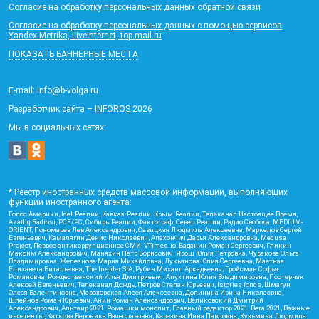
Согласие на обработку персональных данных обратной связи
Согласие на обработку персональных данных с помощью сервисов
Yandex.Metrika, LiveInternet, top.mail.ru
ПОКАЗАТЬ БАННЕРНЫЕ МЕСТА
E-mail: info@b-volga.ru
Разработчик сайта –
INFOROS
2026
Мы в социальных сетях:
* Реестр иностранных средств массовой информации, выполняющих
функции иностранного агента:
Голос Америки, Idel.Реалии, Кавказ.Реалии, Крым.Реалии, Телеканал Настоящее Время,
Azatliq Radiosi, PCE/PC, Сибирь.Реалии, Фактограф, Север.Реалии, Радио Свобода, MEDIUM-
ORIENT, Пономарев Лев Александрович, Савицкая Людмила Алексеевна, Маркелов Сергей
Евгеньевич, Камалягин Денис Николаевич, Апахончич Дарья Александровна, Medusa
Project, Первое антикоррупционное СМИ, VTimes.io, Баданин Роман Сергеевич, Гликин
Максим Александрович, Маняхин Петр Борисович, Ярош Юлия Петровна, Чуракова Ольга
Владимировна, Железнова Мария Михайловна, Лукьянова Юлия Сергеевна, Маетная
Елизавета Витальевна, The Insider SIA, Рубин Михаил Аркадьевич, Гройсман Софья
Романовна, Рождественский Илья Дмитриевич, Апухтина Юлия Владимировна, Постернак
Алексей Евгеньевич, Телеканал Дождь, Петров Степан Юрьевич, Istories fonds, Шмагун
Олеся Валентиновна, Мароховская Алеся Алексеевна, Долинина Ирина Николаевна,
Шлейнов Роман Юрьевич, Анин Роман Александрович, Великовский Дмитрий
Александрович, Альтаир 2021, Ромашки монолит, Главный редактор 2021, Вега 2021, Важные
иноагенты, Каткова Вероника Вячеславовна, Карезина Инна Павловна, Кузьмина Людмила