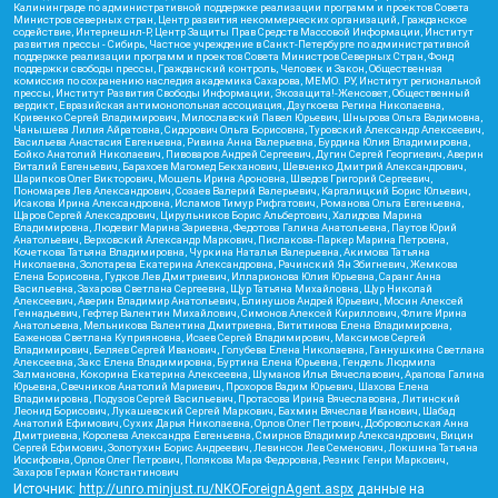
Калининграде по административной поддержке реализации программ и проектов Совета
Министров северных стран, Центр развития некоммерческих организаций, Гражданское
содействие, Интернешнл-Р, Центр Защиты Прав Средств Массовой Информации, Институт
развития прессы - Сибирь, Частное учреждение в Санкт-Петербурге по административной
поддержке реализации программ и проектов Совета Министров Северных Стран, Фонд
поддержки свободы прессы, Гражданский контроль, Человек и Закон, Общественная
комиссия по сохранению наследия академика Сахарова, МЕМО. РУ, Институт региональной
прессы, Институт Развития Свободы Информации, Экозащита!-Женсовет, Общественный
вердикт, Евразийская антимонопольная ассоциация, Дзугкоева Регина Николаевна,
Кривенко Сергей Владимирович, Милославский Павел Юрьевич, Шнырова Ольга Вадимовна,
Чанышева Лилия Айратовна, Сидорович Ольга Борисовна, Туровский Александр Алексеевич,
Васильева Анастасия Евгеньевна, Ривина Анна Валерьевна, Бурдина Юлия Владимировна,
Бойко Анатолий Николаевич, Пивоваров Андрей Сергеевич, Дугин Сергей Георгиевич, Аверин
Виталий Евгеньевич, Барахоев Магомед Бекханович, Шевченко Дмитрий Александрович,
Шарипков Олег Викторович, Мошель Ирина Ароновна, Шведов Григорий Сергеевич,
Пономарев Лев Александрович, Созаев Валерий Валерьевич, Каргалицкий Борис Юльевич,
Исакова Ирина Александровна, Исламов Тимур Рифгатович, Романова Ольга Евгеньевна,
Щаров Сергей Алексадрович, Цирульников Борис Альбертович, Халидова Марина
Владимировна, Людевиг Марина Зариевна, Федотова Галина Анатольевна, Паутов Юрий
Анатольевич, Верховский Александр Маркович, Пислакова-Паркер Марина Петровна,
Кочеткова Татьяна Владимировна, Чуркина Наталья Валерьевна, Акимова Татьяна
Николаевна, Золотарева Екатерина Александровна, Рачинский Ян Збигневич, Жемкова
Елена Борисовна, Гудков Лев Дмитриевич, Илларионова Юлия Юрьевна, Саранг Анна
Васильевна, Захарова Светлана Сергеевна, Щур Татьяна Михайловна, Щур Николай
Алексеевич, Аверин Владимир Анатольевич, Блинушов Андрей Юрьевич, Мосин Алексей
Геннадьевич, Гефтер Валентин Михайлович, Симонов Алексей Кириллович, Флиге Ирина
Анатольевна, Мельникова Валентина Дмитриевна, Вититинова Елена Владимировна,
Баженова Светлана Куприяновна, Исаев Сергей Владимирович, Максимов Сергей
Владимирович, Беляев Сергей Иванович, Голубева Елена Николаевна, Ганнушкина Светлана
Алексеевна, Закс Елена Владимировна, Буртина Елена Юрьевна, Гендель Людмила
Залмановна, Кокорина Екатерина Алексеевна, Шуманов Илья Вячеславович, Арапова Галина
Юрьевна, Свечников Анатолий Мариевич, Прохоров Вадим Юрьевич, Шахова Елена
Владимировна, Подузов Сергей Васильевич, Протасова Ирина Вячеславовна, Литинский
Леонид Борисович, Лукашевский Сергей Маркович, Бахмин Вячеслав Иванович, Шабад
Анатолий Ефимович, Сухих Дарья Николаевна, Орлов Олег Петрович, Добровольская Анна
Дмитриевна, Королева Александра Евгеньевна, Смирнов Владимир Александрович, Вицин
Сергей Ефимович, Золотухин Борис Андреевич, Левинсон Лев Семенович, Локшина Татьяна
Иосифовна, Орлов Олег Петрович, Полякова Мара Федоровна, Резник Генри Маркович,
Захаров Герман Константинович
Источник:
http://unro.minjust.ru/NKOForeignAgent.aspx
данные на