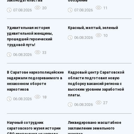
законодательства
обозрение
20
11
07.08.2026
07.08.2026
Удивительная история
Красный, желтый, зеленый
удивительной женщины,
10
06.08.2026
прошедшей героический
трудовой путь!
33
06.08.2026
В Саратове наркополицейские
Кадровый центр Саратовской
задержали подозреваемого в
области подготовил новую
незаконном обороте
подборку вакансий региона с
наркотиков
высоким уровнем заработной
платы.
18
06.08.2026
27
06.08.2026
Научный сотрудник
Ликвидировано масштабное
саратовского музея истории
захламление земельного
СВО претендует на награду
участка