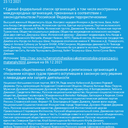
23.12.2021
* Единый федеральный список организаций, в том числе иностранных и
международных организаций, признанных в соответствии с
законодательством Российской Федерации террористическими:
Высший военный Маджлисуль Шура, Конгресс народов Ичкерии и Дагестана, База, Асбат
аль-Ансар, Священная война, Исламская группа, Братья-мусульмане, Партия исламского
освобождения, Лашкар-И-Тайба, Исламская группа, Движение Талибан, Исламская партия
Туркестана, Общество социальных реформ, Общество возрождения исламского наследия,
Дом двух святых, Джунд аш-Шам, Исламский джихад – Джамаат моджахедов, Аль-Каида в
странах исламского Магриба, Имарат Кавказ, АБТО, Правый сектор, Исламское государство,
Джабха аль-Нусра ли-Ахль аш-Шам, Народное ополчение имени К. Минина и Д. Пожарского,
Аджр от Аллаха Субхану уа Тагьаля SHAM, АУМ Синрике, Муджахеды джамаата Ат-Тавхида
Валь-Джихад, Чистопольский Джамаат, Рохнамо ба суи давлати исломи, Террористическое
сообщество Сеть, Катиба Таухид валь-Джихад, Хайят Тахрир аш-Шам, Ахлю Сунна Валь
Джамаа
Источник:
http://nac.gov.ru/terroristicheskie-i-ekstremistskie-organizacii-i-
materialy.html
данные на
06.12.2021
* Перечень общественных объединений и религиозных организаций в
отношении которых судом принято вступившее в законную силу решение
о ликвидации или запрете деятельности:
Национал-большевистская партия, ВЕК РА, Рада земли Кубанской Духовно Родовой
Державы Русь, организация Асгардская Славянская Община, Община Капища Веды Перуна,
Мужская Духовная Семинария Духовное Учреждение, Нурджулар, К Богодержавию, Таблиги
Джамаат, Свидетели Иеговы, Русское национальное единство, Национал-социалистическое
общество, Джамаат мувахидов, Объединенный Вилайат Кабарды, Балкарии и Карачая, Союз
славян, Ат-Такфир Валь-Хиджра, Пит Буль, Национал-социалистическая рабочая партия
России, Славянский союз, Формат-18, Благородный Орден Дьявола, Армия воли народа,
Национальная Социалистическая Инициатива города Череповца, Духовно-Родовая Держава
Русь, Русское национальное единство, Древнерусской Инглистической церкви
Православных Староверов-Инглингов, Русский общенациональный союз, Движение против
нелегальной иммиграции, Кровь и Честь, О свободе совести и о религиозных объединениях,
Омская организация общественного политического движения Русское национальное
единство, Северное Братство, Клуб Болельщиков Футбольного Клуба Динамо,
Файзрахманисты, Мусульманская религиозная организация п. Боровский Тюменского
района Тюменской области, Община Коренного Русского народа Щелковского района,