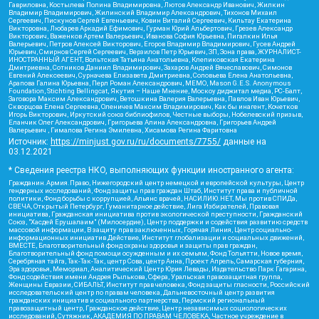
Гавриловна, Костылева Полина Владимировна, Лютов Александр Иванович, Жилкин
Владимир Владимирович, Жилинский Владимир Александрович, Тихонов Михаил
Сергеевич, Пискунов Сергей Евгеньевич, Ковин Виталий Сергеевич, Кильтау Екатерина
Викторовна, Любарев Аркадий Ефимович, Гурман Юрий Альбертович, Грезев Александр
Викторович, Важенков Артем Валерьевич, Иванова София Юрьевна, Пигалкин Илья
Валерьевич, Петров Алексей Викторович, Егоров Владимир Владимирович, Гусев Андрей
Юрьевич, Смирнов Сергей Сергеевич, Верзилов Петр Юрьевич, ЗП, Зона права, ЖУРНАЛИСТ-
ИНОСТРАННЫЙ АГЕНТ, Вольтская Татьяна Анатольевна, Клепиковская Екатерина
Дмитриевна, Сотников Даниил Владимирович, Захаров Андрей Вячеславович, Симонов
Евгений Алексеевич, Сурначева Елизавета Дмитриевна, Соловьева Елена Анатольевна,
Арапова Галина Юрьевна, Перл Роман Александрович, МЕМО, Mason G.E.S. Anonymous
Foundation, Stichting Bellingcat, Якутия – Наше Мнение, Москоу диджитал медиа, РС-Балт,
Заговора Максим Александрович, Ветошкина Валерия Валерьевна, Павлов Иван Юрьевич,
Скворцова Елена Сергеевна, Оленичев Максим Владимирович, Как бы инагент, Кочетков
Игорь Викторович, Иркутский союз библиофилов, Честные выборы, Нобелевский призыв,
Еланчик Олег Александрович, Григорьева Алина Александровна, Григорьев Андрей
Валерьевич , Гималова Регина Эмилевна, Хисамова Регина Фаритовна
Источник:
https://minjust.gov.ru/ru/documents/7755/
данные на
03.12.2021
* Сведения реестра НКО, выполняющих функции иностранного агента:
Гражданин.Армия.Право, Нижегородский центр немецкой и европейской культуры, Центр
гендерных исследований, Фонд защиты прав граждан Штаб, Институт права и публичной
политики, Фонд борьбы с коррупцией, Альянс врачей, НАСИЛИЮ.НЕТ, Мы против СПИДа,
СВЕЧА, Открытый Петербург, Гуманитарное действие, Лига Избирателей, Правовая
инициатива, Гражданская инициатива против экологической преступности, Гражданский
Союз, "Хасдей Ерушалаим" (Милосердие), Центр поддержки и содействия развитию средств
массовой информации, В защиту прав заключенных, Горячая Линия, Центр социально-
информационных инициатив Действие, Институт глобализации и социальных движений,
ВМЕСТЕ, Благотворительный фонд охраны здоровья и защиты прав граждан,
Благотворительный фонд помощи осужденным и их семьям, Фонд Тольятти, Новое время,
Серебряная тайга, Так-Так-Так, центр Сова, центр Анна, Проект Апрель, Самарская губерния,
Эра здоровья, Мемориал, Аналитический Центр Юрия Левады, Издательство Парк Гагарина,
Фонд содействия имени Андрея Рылькова, Сфера, Уральская правозащитная группа,
Женщины Евразии, СИБАЛЬТ, Институт прав человека, Фонд защиты гласности, Российский
исследовательский центр по правам человека, Дальневосточный центр развития
гражданских инициатив и социального партнерства, Пермский региональный
правозащитный центр, Гражданское действие, Центр независимых социологических
исследований, Сутяжник, АКАДЕМИЯ ПО ПРАВАМ ЧЕЛОВЕКА, Частное учреждение в