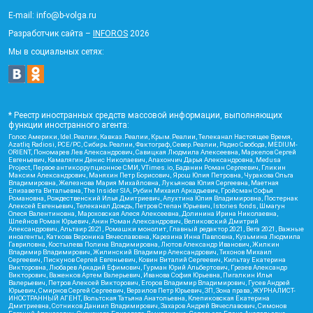
E-mail: info@b-volga.ru
Разработчик сайта –
INFOROS
2026
Мы в социальных сетях:
* Реестр иностранных средств массовой информации, выполняющих
функции иностранного агента:
Голос Америки, Idel.Реалии, Кавказ.Реалии, Крым.Реалии, Телеканал Настоящее Время,
Azatliq Radiosi, PCE/PC, Сибирь.Реалии, Фактограф, Север.Реалии, Радио Свобода, MEDIUM-
ORIENT, Пономарев Лев Александрович, Савицкая Людмила Алексеевна, Маркелов Сергей
Евгеньевич, Камалягин Денис Николаевич, Апахончич Дарья Александровна, Medusa
Project, Первое антикоррупционное СМИ, VTimes.io, Баданин Роман Сергеевич, Гликин
Максим Александрович, Маняхин Петр Борисович, Ярош Юлия Петровна, Чуракова Ольга
Владимировна, Железнова Мария Михайловна, Лукьянова Юлия Сергеевна, Маетная
Елизавета Витальевна, The Insider SIA, Рубин Михаил Аркадьевич, Гройсман Софья
Романовна, Рождественский Илья Дмитриевич, Апухтина Юлия Владимировна, Постернак
Алексей Евгеньевич, Телеканал Дождь, Петров Степан Юрьевич, Istories fonds, Шмагун
Олеся Валентиновна, Мароховская Алеся Алексеевна, Долинина Ирина Николаевна,
Шлейнов Роман Юрьевич, Анин Роман Александрович, Великовский Дмитрий
Александрович, Альтаир 2021, Ромашки монолит, Главный редактор 2021, Вега 2021, Важные
иноагенты, Каткова Вероника Вячеславовна, Карезина Инна Павловна, Кузьмина Людмила
Гавриловна, Костылева Полина Владимировна, Лютов Александр Иванович, Жилкин
Владимир Владимирович, Жилинский Владимир Александрович, Тихонов Михаил
Сергеевич, Пискунов Сергей Евгеньевич, Ковин Виталий Сергеевич, Кильтау Екатерина
Викторовна, Любарев Аркадий Ефимович, Гурман Юрий Альбертович, Грезев Александр
Викторович, Важенков Артем Валерьевич, Иванова София Юрьевна, Пигалкин Илья
Валерьевич, Петров Алексей Викторович, Егоров Владимир Владимирович, Гусев Андрей
Юрьевич, Смирнов Сергей Сергеевич, Верзилов Петр Юрьевич, ЗП, Зона права, ЖУРНАЛИСТ-
ИНОСТРАННЫЙ АГЕНТ, Вольтская Татьяна Анатольевна, Клепиковская Екатерина
Дмитриевна, Сотников Даниил Владимирович, Захаров Андрей Вячеславович, Симонов