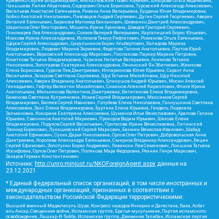
Кривенко Сергей Владимирович, Милославский Павел Юрьевич, Шнырова Ольга Вадимовна,
Чанышева Лилия Айратовна, Сидорович Ольга Борисовна, Туровский Александр Алексеевич,
Васильева Анастасия Евгеньевна, Ривина Анна Валерьевна, Бурдина Юлия Владимировна,
Бойко Анатолий Николаевич, Пивоваров Андрей Сергеевич, Дугин Сергей Георгиевич, Аверин
Виталий Евгеньевич, Барахоев Магомед Бекханович, Шевченко Дмитрий Александрович,
Шарипков Олег Викторович, Мошель Ирина Ароновна, Шведов Григорий Сергеевич,
Пономарев Лев Александрович, Созаев Валерий Валерьевич, Каргалицкий Борис Юльевич,
Исакова Ирина Александровна, Исламов Тимур Рифгатович, Романова Ольга Евгеньевна,
Щаров Сергей Алексадрович, Цирульников Борис Альбертович, Халидова Марина
Владимировна, Людевиг Марина Зариевна, Федотова Галина Анатольевна, Паутов Юрий
Анатольевич, Верховский Александр Маркович, Пислакова-Паркер Марина Петровна,
Кочеткова Татьяна Владимировна, Чуркина Наталья Валерьевна, Акимова Татьяна
Николаевна, Золотарева Екатерина Александровна, Рачинский Ян Збигневич, Жемкова
Елена Борисовна, Гудков Лев Дмитриевич, Илларионова Юлия Юрьевна, Саранг Анна
Васильевна, Захарова Светлана Сергеевна, Щур Татьяна Михайловна, Щур Николай
Алексеевич, Аверин Владимир Анатольевич, Блинушов Андрей Юрьевич, Мосин Алексей
Геннадьевич, Гефтер Валентин Михайлович, Симонов Алексей Кириллович, Флиге Ирина
Анатольевна, Мельникова Валентина Дмитриевна, Вититинова Елена Владимировна,
Баженова Светлана Куприяновна, Исаев Сергей Владимирович, Максимов Сергей
Владимирович, Беляев Сергей Иванович, Голубева Елена Николаевна, Ганнушкина Светлана
Алексеевна, Закс Елена Владимировна, Буртина Елена Юрьевна, Гендель Людмила
Залмановна, Кокорина Екатерина Алексеевна, Шуманов Илья Вячеславович, Арапова Галина
Юрьевна, Свечников Анатолий Мариевич, Прохоров Вадим Юрьевич, Шахова Елена
Владимировна, Подузов Сергей Васильевич, Протасова Ирина Вячеславовна, Литинский
Леонид Борисович, Лукашевский Сергей Маркович, Бахмин Вячеслав Иванович, Шабад
Анатолий Ефимович, Сухих Дарья Николаевна, Орлов Олег Петрович, Добровольская Анна
Дмитриевна, Королева Александра Евгеньевна, Смирнов Владимир Александрович, Вицин
Сергей Ефимович, Золотухин Борис Андреевич, Левинсон Лев Семенович, Локшина Татьяна
Иосифовна, Орлов Олег Петрович, Полякова Мара Федоровна, Резник Генри Маркович,
Захаров Герман Константинович
Источник:
http://unro.minjust.ru/NKOForeignAgent.aspx
данные на
23.12.2021
* Единый федеральный список организаций, в том числе иностранных и
международных организаций, признанных в соответствии с
законодательством Российской Федерации террористическими:
Высший военный Маджлисуль Шура, Конгресс народов Ичкерии и Дагестана, База, Асбат
аль-Ансар, Священная война, Исламская группа, Братья-мусульмане, Партия исламского
освобождения, Лашкар-И-Тайба, Исламская группа, Движение Талибан, Исламская партия