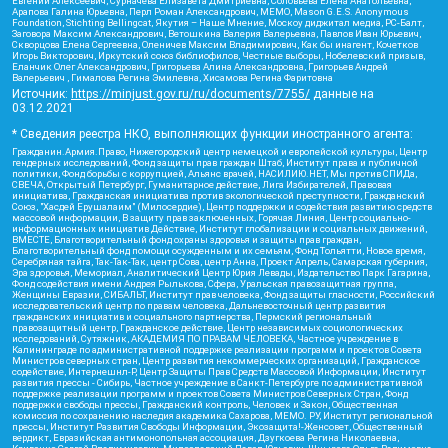
Евгений Алексеевич, Сурначева Елизавета Дмитриевна, Соловьева Елена Анатольевна,
Арапова Галина Юрьевна, Перл Роман Александрович, МЕМО, Mason G.E.S. Anonymous
Foundation, Stichting Bellingcat, Якутия – Наше Мнение, Москоу диджитал медиа, РС-Балт,
Заговора Максим Александрович, Ветошкина Валерия Валерьевна, Павлов Иван Юрьевич,
Скворцова Елена Сергеевна, Оленичев Максим Владимирович, Как бы инагент, Кочетков
Игорь Викторович, Иркутский союз библиофилов, Честные выборы, Нобелевский призыв,
Еланчик Олег Александрович, Григорьева Алина Александровна, Григорьев Андрей
Валерьевич , Гималова Регина Эмилевна, Хисамова Регина Фаритовна
Источник:
https://minjust.gov.ru/ru/documents/7755/
данные на
03.12.2021
* Сведения реестра НКО, выполняющих функции иностранного агента:
Гражданин.Армия.Право, Нижегородский центр немецкой и европейской культуры, Центр
гендерных исследований, Фонд защиты прав граждан Штаб, Институт права и публичной
политики, Фонд борьбы с коррупцией, Альянс врачей, НАСИЛИЮ.НЕТ, Мы против СПИДа,
СВЕЧА, Открытый Петербург, Гуманитарное действие, Лига Избирателей, Правовая
инициатива, Гражданская инициатива против экологической преступности, Гражданский
Союз, "Хасдей Ерушалаим" (Милосердие), Центр поддержки и содействия развитию средств
массовой информации, В защиту прав заключенных, Горячая Линия, Центр социально-
информационных инициатив Действие, Институт глобализации и социальных движений,
ВМЕСТЕ, Благотворительный фонд охраны здоровья и защиты прав граждан,
Благотворительный фонд помощи осужденным и их семьям, Фонд Тольятти, Новое время,
Серебряная тайга, Так-Так-Так, центр Сова, центр Анна, Проект Апрель, Самарская губерния,
Эра здоровья, Мемориал, Аналитический Центр Юрия Левады, Издательство Парк Гагарина,
Фонд содействия имени Андрея Рылькова, Сфера, Уральская правозащитная группа,
Женщины Евразии, СИБАЛЬТ, Институт прав человека, Фонд защиты гласности, Российский
исследовательский центр по правам человека, Дальневосточный центр развития
гражданских инициатив и социального партнерства, Пермский региональный
правозащитный центр, Гражданское действие, Центр независимых социологических
исследований, Сутяжник, АКАДЕМИЯ ПО ПРАВАМ ЧЕЛОВЕКА, Частное учреждение в
Калининграде по административной поддержке реализации программ и проектов Совета
Министров северных стран, Центр развития некоммерческих организаций, Гражданское
содействие, Интернешнл-Р, Центр Защиты Прав Средств Массовой Информации, Институт
развития прессы - Сибирь, Частное учреждение в Санкт-Петербурге по административной
поддержке реализации программ и проектов Совета Министров Северных Стран, Фонд
поддержки свободы прессы, Гражданский контроль, Человек и Закон, Общественная
комиссия по сохранению наследия академика Сахарова, МЕМО. РУ, Институт региональной
прессы, Институт Развития Свободы Информации, Экозащита!-Женсовет, Общественный
вердикт, Евразийская антимонопольная ассоциация, Дзугкоева Регина Николаевна,