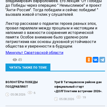
Владимирович Варфоломеев. Его лекция "От Победы
до Победы через операцию " Немыслимое" и проект
"Анти-Россия". Тогда победили и сейчас победим! "
вызвала живой отклик у слушателей.
Лектор рассказал о подвигах героев разных эпох,
провел параллели между прошлым и настоящим и
напомнил о важности сохранения исторической
памяти. Особое внимание было уделено роли
патриотизма как основы духовной устойчивости
общества и уверенности в будущем.
Минкульт Саратовской области
49
ЧИТАТЬ ТАКЖЕ ПО ТЕМЕ
ВОЛОНТЁРЫ ПОБЕДЫ
Ура! В Татищевском районе дан
ПОЗДРАВЛЯЮТ
официальный старт
«ДОЛГОлетним встречам-2026».
6
05.08.2026
19
05.08.2026