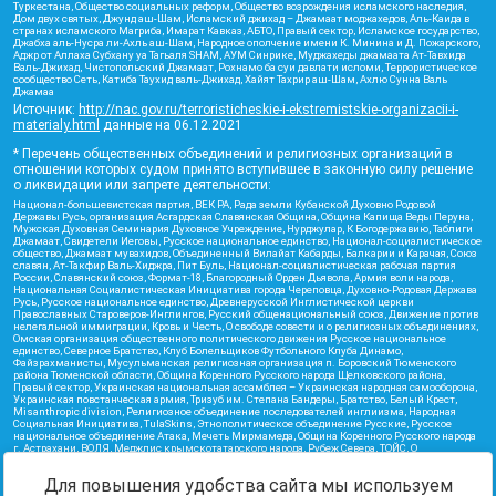
Туркестана, Общество социальных реформ, Общество возрождения исламского наследия,
Дом двух святых, Джунд аш-Шам, Исламский джихад – Джамаат моджахедов, Аль-Каида в
странах исламского Магриба, Имарат Кавказ, АБТО, Правый сектор, Исламское государство,
Джабха аль-Нусра ли-Ахль аш-Шам, Народное ополчение имени К. Минина и Д. Пожарского,
Аджр от Аллаха Субхану уа Тагьаля SHAM, АУМ Синрике, Муджахеды джамаата Ат-Тавхида
Валь-Джихад, Чистопольский Джамаат, Рохнамо ба суи давлати исломи, Террористическое
сообщество Сеть, Катиба Таухид валь-Джихад, Хайят Тахрир аш-Шам, Ахлю Сунна Валь
Джамаа
Источник:
http://nac.gov.ru/terroristicheskie-i-ekstremistskie-organizacii-i-
materialy.html
данные на
06.12.2021
* Перечень общественных объединений и религиозных организаций в
отношении которых судом принято вступившее в законную силу решение
о ликвидации или запрете деятельности:
Национал-большевистская партия, ВЕК РА, Рада земли Кубанской Духовно Родовой
Державы Русь, организация Асгардская Славянская Община, Община Капища Веды Перуна,
Мужская Духовная Семинария Духовное Учреждение, Нурджулар, К Богодержавию, Таблиги
Джамаат, Свидетели Иеговы, Русское национальное единство, Национал-социалистическое
общество, Джамаат мувахидов, Объединенный Вилайат Кабарды, Балкарии и Карачая, Союз
славян, Ат-Такфир Валь-Хиджра, Пит Буль, Национал-социалистическая рабочая партия
России, Славянский союз, Формат-18, Благородный Орден Дьявола, Армия воли народа,
Национальная Социалистическая Инициатива города Череповца, Духовно-Родовая Держава
Русь, Русское национальное единство, Древнерусской Инглистической церкви
Православных Староверов-Инглингов, Русский общенациональный союз, Движение против
нелегальной иммиграции, Кровь и Честь, О свободе совести и о религиозных объединениях,
Омская организация общественного политического движения Русское национальное
единство, Северное Братство, Клуб Болельщиков Футбольного Клуба Динамо,
Файзрахманисты, Мусульманская религиозная организация п. Боровский Тюменского
района Тюменской области, Община Коренного Русского народа Щелковского района,
Правый сектор, Украинская национальная ассамблея – Украинская народная самооборона,
Украинская повстанческая армия, Тризуб им. Степана Бандеры, Братство, Белый Крест,
Misanthropic division, Религиозное объединение последователей инглиизма, Народная
Социальная Инициатива, TulaSkins, Этнополитическое объединение Русские, Русское
национальное объединение Атака, Мечеть Мирмамеда, Община Коренного Русского народа
г. Астрахани, ВОЛЯ, Меджлис крымскотатарского народа, Рубеж Севера, ТОЙС, О
противодействии экстремистской деятельности, РЕВТАТПОД, Артподготовка, Штольц, В
честь иконы Божией Матери Державная, Сектор 16, Независимость, Фирма, Молодежная
Для повышения удобства сайта мы используем
правозащитная группа МПГ, Курсом Правды и Единения, Каракольская инициативная