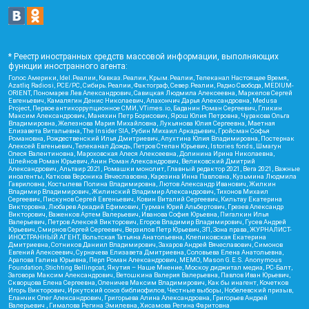
* Реестр иностранных средств массовой информации, выполняющих
функции иностранного агента:
Голос Америки, Idel.Реалии, Кавказ.Реалии, Крым.Реалии, Телеканал Настоящее Время,
Azatliq Radiosi, PCE/PC, Сибирь.Реалии, Фактограф, Север.Реалии, Радио Свобода, MEDIUM-
ORIENT, Пономарев Лев Александрович, Савицкая Людмила Алексеевна, Маркелов Сергей
Евгеньевич, Камалягин Денис Николаевич, Апахончич Дарья Александровна, Medusa
Project, Первое антикоррупционное СМИ, VTimes.io, Баданин Роман Сергеевич, Гликин
Максим Александрович, Маняхин Петр Борисович, Ярош Юлия Петровна, Чуракова Ольга
Владимировна, Железнова Мария Михайловна, Лукьянова Юлия Сергеевна, Маетная
Елизавета Витальевна, The Insider SIA, Рубин Михаил Аркадьевич, Гройсман Софья
Романовна, Рождественский Илья Дмитриевич, Апухтина Юлия Владимировна, Постернак
Алексей Евгеньевич, Телеканал Дождь, Петров Степан Юрьевич, Istories fonds, Шмагун
Олеся Валентиновна, Мароховская Алеся Алексеевна, Долинина Ирина Николаевна,
Шлейнов Роман Юрьевич, Анин Роман Александрович, Великовский Дмитрий
Александрович, Альтаир 2021, Ромашки монолит, Главный редактор 2021, Вега 2021, Важные
иноагенты, Каткова Вероника Вячеславовна, Карезина Инна Павловна, Кузьмина Людмила
Гавриловна, Костылева Полина Владимировна, Лютов Александр Иванович, Жилкин
Владимир Владимирович, Жилинский Владимир Александрович, Тихонов Михаил
Сергеевич, Пискунов Сергей Евгеньевич, Ковин Виталий Сергеевич, Кильтау Екатерина
Викторовна, Любарев Аркадий Ефимович, Гурман Юрий Альбертович, Грезев Александр
Викторович, Важенков Артем Валерьевич, Иванова София Юрьевна, Пигалкин Илья
Валерьевич, Петров Алексей Викторович, Егоров Владимир Владимирович, Гусев Андрей
Юрьевич, Смирнов Сергей Сергеевич, Верзилов Петр Юрьевич, ЗП, Зона права, ЖУРНАЛИСТ-
ИНОСТРАННЫЙ АГЕНТ, Вольтская Татьяна Анатольевна, Клепиковская Екатерина
Дмитриевна, Сотников Даниил Владимирович, Захаров Андрей Вячеславович, Симонов
Евгений Алексеевич, Сурначева Елизавета Дмитриевна, Соловьева Елена Анатольевна,
Арапова Галина Юрьевна, Перл Роман Александрович, МЕМО, Mason G.E.S. Anonymous
Foundation, Stichting Bellingcat, Якутия – Наше Мнение, Москоу диджитал медиа, РС-Балт,
Заговора Максим Александрович, Ветошкина Валерия Валерьевна, Павлов Иван Юрьевич,
Скворцова Елена Сергеевна, Оленичев Максим Владимирович, Как бы инагент, Кочетков
Игорь Викторович, Иркутский союз библиофилов, Честные выборы, Нобелевский призыв,
Еланчик Олег Александрович, Григорьева Алина Александровна, Григорьев Андрей
Валерьевич , Гималова Регина Эмилевна, Хисамова Регина Фаритовна