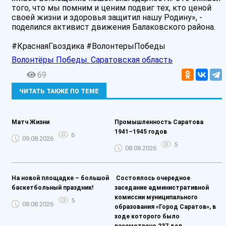
того, что мы помним и ценим подвиг тех, кто ценой
своей жизни и здоровья защитил нашу Родину», -
поделился активист движения Балаковского района.
#КраснаяГвоздика #ВолонтерыПобеды
Волонтёры Победы. Саратовская область
69
ЧИТАТЬ ТАКЖЕ ПО ТЕМЕ
Матч Жизни️
Промышленность Саратова
1941–1945 годов
6
09.08.2026
5
08.08.2026
На новой площадке – большой
️ Состоялось очередное
баскетбольный праздник!
заседание административной
комиссии муниципального
5
08.08.2026
образования «Город Саратов», в
ходе которого было