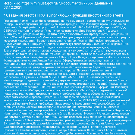
Источник:
https://minjust.gov.ru/ru/documents/7755/
данные на
03.12.2021
* Сведения реестра НКО, выполняющих функции иностранного агента:
Гражданин.Армия.Право, Нижегородский центр немецкой и европейской культуры, Центр
гендерных исследований, Фонд защиты прав граждан Штаб, Институт права и публичной
политики, Фонд борьбы с коррупцией, Альянс врачей, НАСИЛИЮ.НЕТ, Мы против СПИДа,
СВЕЧА, Открытый Петербург, Гуманитарное действие, Лига Избирателей, Правовая
инициатива, Гражданская инициатива против экологической преступности, Гражданский
Союз, "Хасдей Ерушалаим" (Милосердие), Центр поддержки и содействия развитию средств
массовой информации, В защиту прав заключенных, Горячая Линия, Центр социально-
информационных инициатив Действие, Институт глобализации и социальных движений,
ВМЕСТЕ, Благотворительный фонд охраны здоровья и защиты прав граждан,
Благотворительный фонд помощи осужденным и их семьям, Фонд Тольятти, Новое время,
Серебряная тайга, Так-Так-Так, центр Сова, центр Анна, Проект Апрель, Самарская губерния,
Эра здоровья, Мемориал, Аналитический Центр Юрия Левады, Издательство Парк Гагарина,
Фонд содействия имени Андрея Рылькова, Сфера, Уральская правозащитная группа,
Женщины Евразии, СИБАЛЬТ, Институт прав человека, Фонд защиты гласности, Российский
исследовательский центр по правам человека, Дальневосточный центр развития
гражданских инициатив и социального партнерства, Пермский региональный
правозащитный центр, Гражданское действие, Центр независимых социологических
исследований, Сутяжник, АКАДЕМИЯ ПО ПРАВАМ ЧЕЛОВЕКА, Частное учреждение в
Калининграде по административной поддержке реализации программ и проектов Совета
Министров северных стран, Центр развития некоммерческих организаций, Гражданское
содействие, Интернешнл-Р, Центр Защиты Прав Средств Массовой Информации, Институт
развития прессы - Сибирь, Частное учреждение в Санкт-Петербурге по административной
поддержке реализации программ и проектов Совета Министров Северных Стран, Фонд
поддержки свободы прессы, Гражданский контроль, Человек и Закон, Общественная
комиссия по сохранению наследия академика Сахарова, МЕМО. РУ, Институт региональной
прессы, Институт Развития Свободы Информации, Экозащита!-Женсовет, Общественный
вердикт, Евразийская антимонопольная ассоциация, Дзугкоева Регина Николаевна,
Кривенко Сергей Владимирович, Милославский Павел Юрьевич, Шнырова Ольга Вадимовна,
Чанышева Лилия Айратовна, Сидорович Ольга Борисовна, Туровский Александр Алексеевич,
Васильева Анастасия Евгеньевна, Ривина Анна Валерьевна, Бурдина Юлия Владимировна,
Бойко Анатолий Николаевич, Пивоваров Андрей Сергеевич, Дугин Сергей Георгиевич, Аверин
Виталий Евгеньевич, Барахоев Магомед Бекханович, Шевченко Дмитрий Александрович,
Шарипков Олег Викторович, Мошель Ирина Ароновна, Шведов Григорий Сергеевич,
Пономарев Лев Александрович, Созаев Валерий Валерьевич, Каргалицкий Борис Юльевич,
Исакова Ирина Александровна, Исламов Тимур Рифгатович, Романова Ольга Евгеньевна,