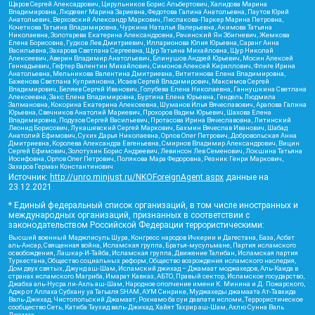
Щаров Сергей Алексадрович, Цирульников Борис Альбертович, Халидова Марина
Владимировна, Людевиг Марина Зариевна, Федотова Галина Анатольевна, Паутов Юрий
Анатольевич, Верховский Александр Маркович, Пислакова-Паркер Марина Петровна,
Кочеткова Татьяна Владимировна, Чуркина Наталья Валерьевна, Акимова Татьяна
Николаевна, Золотарева Екатерина Александровна, Рачинский Ян Збигневич, Жемкова
Елена Борисовна, Гудков Лев Дмитриевич, Илларионова Юлия Юрьевна, Саранг Анна
Васильевна, Захарова Светлана Сергеевна, Щур Татьяна Михайловна, Щур Николай
Алексеевич, Аверин Владимир Анатольевич, Блинушов Андрей Юрьевич, Мосин Алексей
Геннадьевич, Гефтер Валентин Михайлович, Симонов Алексей Кириллович, Флиге Ирина
Анатольевна, Мельникова Валентина Дмитриевна, Вититинова Елена Владимировна,
Баженова Светлана Куприяновна, Исаев Сергей Владимирович, Максимов Сергей
Владимирович, Беляев Сергей Иванович, Голубева Елена Николаевна, Ганнушкина Светлана
Алексеевна, Закс Елена Владимировна, Буртина Елена Юрьевна, Гендель Людмила
Залмановна, Кокорина Екатерина Алексеевна, Шуманов Илья Вячеславович, Арапова Галина
Юрьевна, Свечников Анатолий Мариевич, Прохоров Вадим Юрьевич, Шахова Елена
Владимировна, Подузов Сергей Васильевич, Протасова Ирина Вячеславовна, Литинский
Леонид Борисович, Лукашевский Сергей Маркович, Бахмин Вячеслав Иванович, Шабад
Анатолий Ефимович, Сухих Дарья Николаевна, Орлов Олег Петрович, Добровольская Анна
Дмитриевна, Королева Александра Евгеньевна, Смирнов Владимир Александрович, Вицин
Сергей Ефимович, Золотухин Борис Андреевич, Левинсон Лев Семенович, Локшина Татьяна
Иосифовна, Орлов Олег Петрович, Полякова Мара Федоровна, Резник Генри Маркович,
Захаров Герман Константинович
Источник:
http://unro.minjust.ru/NKOForeignAgent.aspx
данные на
23.12.2021
* Единый федеральный список организаций, в том числе иностранных и
международных организаций, признанных в соответствии с
законодательством Российской Федерации террористическими:
Высший военный Маджлисуль Шура, Конгресс народов Ичкерии и Дагестана, База, Асбат
аль-Ансар, Священная война, Исламская группа, Братья-мусульмане, Партия исламского
освобождения, Лашкар-И-Тайба, Исламская группа, Движение Талибан, Исламская партия
Туркестана, Общество социальных реформ, Общество возрождения исламского наследия,
Дом двух святых, Джунд аш-Шам, Исламский джихад – Джамаат моджахедов, Аль-Каида в
странах исламского Магриба, Имарат Кавказ, АБТО, Правый сектор, Исламское государство,
Джабха аль-Нусра ли-Ахль аш-Шам, Народное ополчение имени К. Минина и Д. Пожарского,
Аджр от Аллаха Субхану уа Тагьаля SHAM, АУМ Синрике, Муджахеды джамаата Ат-Тавхида
Валь-Джихад, Чистопольский Джамаат, Рохнамо ба суи давлати исломи, Террористическое
сообщество Сеть, Катиба Таухид валь-Джихад, Хайят Тахрир аш-Шам, Ахлю Сунна Валь
Джамаа