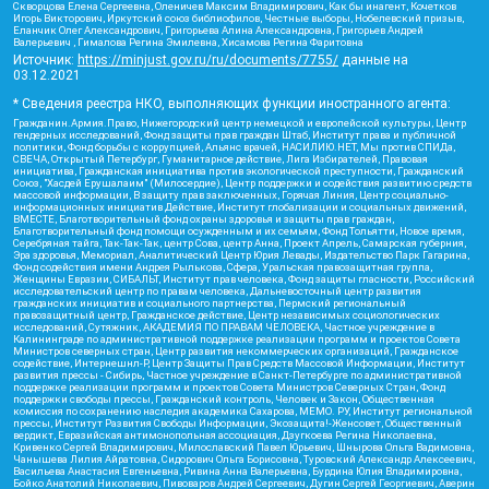
Скворцова Елена Сергеевна, Оленичев Максим Владимирович, Как бы инагент, Кочетков
Игорь Викторович, Иркутский союз библиофилов, Честные выборы, Нобелевский призыв,
Еланчик Олег Александрович, Григорьева Алина Александровна, Григорьев Андрей
Валерьевич , Гималова Регина Эмилевна, Хисамова Регина Фаритовна
Источник:
https://minjust.gov.ru/ru/documents/7755/
данные на
03.12.2021
* Сведения реестра НКО, выполняющих функции иностранного агента:
Гражданин.Армия.Право, Нижегородский центр немецкой и европейской культуры, Центр
гендерных исследований, Фонд защиты прав граждан Штаб, Институт права и публичной
политики, Фонд борьбы с коррупцией, Альянс врачей, НАСИЛИЮ.НЕТ, Мы против СПИДа,
СВЕЧА, Открытый Петербург, Гуманитарное действие, Лига Избирателей, Правовая
инициатива, Гражданская инициатива против экологической преступности, Гражданский
Союз, "Хасдей Ерушалаим" (Милосердие), Центр поддержки и содействия развитию средств
массовой информации, В защиту прав заключенных, Горячая Линия, Центр социально-
информационных инициатив Действие, Институт глобализации и социальных движений,
ВМЕСТЕ, Благотворительный фонд охраны здоровья и защиты прав граждан,
Благотворительный фонд помощи осужденным и их семьям, Фонд Тольятти, Новое время,
Серебряная тайга, Так-Так-Так, центр Сова, центр Анна, Проект Апрель, Самарская губерния,
Эра здоровья, Мемориал, Аналитический Центр Юрия Левады, Издательство Парк Гагарина,
Фонд содействия имени Андрея Рылькова, Сфера, Уральская правозащитная группа,
Женщины Евразии, СИБАЛЬТ, Институт прав человека, Фонд защиты гласности, Российский
исследовательский центр по правам человека, Дальневосточный центр развития
гражданских инициатив и социального партнерства, Пермский региональный
правозащитный центр, Гражданское действие, Центр независимых социологических
исследований, Сутяжник, АКАДЕМИЯ ПО ПРАВАМ ЧЕЛОВЕКА, Частное учреждение в
Калининграде по административной поддержке реализации программ и проектов Совета
Министров северных стран, Центр развития некоммерческих организаций, Гражданское
содействие, Интернешнл-Р, Центр Защиты Прав Средств Массовой Информации, Институт
развития прессы - Сибирь, Частное учреждение в Санкт-Петербурге по административной
поддержке реализации программ и проектов Совета Министров Северных Стран, Фонд
поддержки свободы прессы, Гражданский контроль, Человек и Закон, Общественная
комиссия по сохранению наследия академика Сахарова, МЕМО. РУ, Институт региональной
прессы, Институт Развития Свободы Информации, Экозащита!-Женсовет, Общественный
вердикт, Евразийская антимонопольная ассоциация, Дзугкоева Регина Николаевна,
Кривенко Сергей Владимирович, Милославский Павел Юрьевич, Шнырова Ольга Вадимовна,
Чанышева Лилия Айратовна, Сидорович Ольга Борисовна, Туровский Александр Алексеевич,
Васильева Анастасия Евгеньевна, Ривина Анна Валерьевна, Бурдина Юлия Владимировна,
Бойко Анатолий Николаевич, Пивоваров Андрей Сергеевич, Дугин Сергей Георгиевич, Аверин