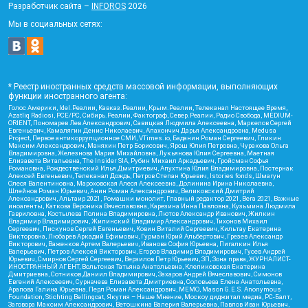
Разработчик сайта –
INFOROS
2026
Мы в социальных сетях:
* Реестр иностранных средств массовой информации, выполняющих
функции иностранного агента:
Голос Америки, Idel.Реалии, Кавказ.Реалии, Крым.Реалии, Телеканал Настоящее Время,
Azatliq Radiosi, PCE/PC, Сибирь.Реалии, Фактограф, Север.Реалии, Радио Свобода, MEDIUM-
ORIENT, Пономарев Лев Александрович, Савицкая Людмила Алексеевна, Маркелов Сергей
Евгеньевич, Камалягин Денис Николаевич, Апахончич Дарья Александровна, Medusa
Project, Первое антикоррупционное СМИ, VTimes.io, Баданин Роман Сергеевич, Гликин
Максим Александрович, Маняхин Петр Борисович, Ярош Юлия Петровна, Чуракова Ольга
Владимировна, Железнова Мария Михайловна, Лукьянова Юлия Сергеевна, Маетная
Елизавета Витальевна, The Insider SIA, Рубин Михаил Аркадьевич, Гройсман Софья
Романовна, Рождественский Илья Дмитриевич, Апухтина Юлия Владимировна, Постернак
Алексей Евгеньевич, Телеканал Дождь, Петров Степан Юрьевич, Istories fonds, Шмагун
Олеся Валентиновна, Мароховская Алеся Алексеевна, Долинина Ирина Николаевна,
Шлейнов Роман Юрьевич, Анин Роман Александрович, Великовский Дмитрий
Александрович, Альтаир 2021, Ромашки монолит, Главный редактор 2021, Вега 2021, Важные
иноагенты, Каткова Вероника Вячеславовна, Карезина Инна Павловна, Кузьмина Людмила
Гавриловна, Костылева Полина Владимировна, Лютов Александр Иванович, Жилкин
Владимир Владимирович, Жилинский Владимир Александрович, Тихонов Михаил
Сергеевич, Пискунов Сергей Евгеньевич, Ковин Виталий Сергеевич, Кильтау Екатерина
Викторовна, Любарев Аркадий Ефимович, Гурман Юрий Альбертович, Грезев Александр
Викторович, Важенков Артем Валерьевич, Иванова София Юрьевна, Пигалкин Илья
Валерьевич, Петров Алексей Викторович, Егоров Владимир Владимирович, Гусев Андрей
Юрьевич, Смирнов Сергей Сергеевич, Верзилов Петр Юрьевич, ЗП, Зона права, ЖУРНАЛИСТ-
ИНОСТРАННЫЙ АГЕНТ, Вольтская Татьяна Анатольевна, Клепиковская Екатерина
Дмитриевна, Сотников Даниил Владимирович, Захаров Андрей Вячеславович, Симонов
Евгений Алексеевич, Сурначева Елизавета Дмитриевна, Соловьева Елена Анатольевна,
Арапова Галина Юрьевна, Перл Роман Александрович, МЕМО, Mason G.E.S. Anonymous
Foundation, Stichting Bellingcat, Якутия – Наше Мнение, Москоу диджитал медиа, РС-Балт,
Заговора Максим Александрович, Ветошкина Валерия Валерьевна, Павлов Иван Юрьевич,