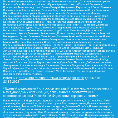
Виталий Евгеньевич, Барахоев Магомед Бекханович, Шевченко Дмитрий Александрович,
Шарипков Олег Викторович, Мошель Ирина Ароновна, Шведов Григорий Сергеевич,
Пономарев Лев Александрович, Созаев Валерий Валерьевич, Каргалицкий Борис Юльевич,
Исакова Ирина Александровна, Исламов Тимур Рифгатович, Романова Ольга Евгеньевна,
Щаров Сергей Алексадрович, Цирульников Борис Альбертович, Халидова Марина
Владимировна, Людевиг Марина Зариевна, Федотова Галина Анатольевна, Паутов Юрий
Анатольевич, Верховский Александр Маркович, Пислакова-Паркер Марина Петровна,
Кочеткова Татьяна Владимировна, Чуркина Наталья Валерьевна, Акимова Татьяна
Николаевна, Золотарева Екатерина Александровна, Рачинский Ян Збигневич, Жемкова
Елена Борисовна, Гудков Лев Дмитриевич, Илларионова Юлия Юрьевна, Саранг Анна
Васильевна, Захарова Светлана Сергеевна, Щур Татьяна Михайловна, Щур Николай
Алексеевич, Аверин Владимир Анатольевич, Блинушов Андрей Юрьевич, Мосин Алексей
Геннадьевич, Гефтер Валентин Михайлович, Симонов Алексей Кириллович, Флиге Ирина
Анатольевна, Мельникова Валентина Дмитриевна, Вититинова Елена Владимировна,
Баженова Светлана Куприяновна, Исаев Сергей Владимирович, Максимов Сергей
Владимирович, Беляев Сергей Иванович, Голубева Елена Николаевна, Ганнушкина Светлана
Алексеевна, Закс Елена Владимировна, Буртина Елена Юрьевна, Гендель Людмила
Залмановна, Кокорина Екатерина Алексеевна, Шуманов Илья Вячеславович, Арапова Галина
Юрьевна, Свечников Анатолий Мариевич, Прохоров Вадим Юрьевич, Шахова Елена
Владимировна, Подузов Сергей Васильевич, Протасова Ирина Вячеславовна, Литинский
Леонид Борисович, Лукашевский Сергей Маркович, Бахмин Вячеслав Иванович, Шабад
Анатолий Ефимович, Сухих Дарья Николаевна, Орлов Олег Петрович, Добровольская Анна
Дмитриевна, Королева Александра Евгеньевна, Смирнов Владимир Александрович, Вицин
Сергей Ефимович, Золотухин Борис Андреевич, Левинсон Лев Семенович, Локшина Татьяна
Иосифовна, Орлов Олег Петрович, Полякова Мара Федоровна, Резник Генри Маркович,
Захаров Герман Константинович
Источник:
http://unro.minjust.ru/NKOForeignAgent.aspx
данные на
23.12.2021
* Единый федеральный список организаций, в том числе иностранных и
международных организаций, признанных в соответствии с
законодательством Российской Федерации террористическими:
Высший военный Маджлисуль Шура, Конгресс народов Ичкерии и Дагестана, База, Асбат
аль-Ансар, Священная война, Исламская группа, Братья-мусульмане, Партия исламского
освобождения, Лашкар-И-Тайба, Исламская группа, Движение Талибан, Исламская партия
Туркестана, Общество социальных реформ, Общество возрождения исламского наследия,
Дом двух святых, Джунд аш-Шам, Исламский джихад – Джамаат моджахедов, Аль-Каида в
странах исламского Магриба, Имарат Кавказ, АБТО, Правый сектор, Исламское государство,
Джабха аль-Нусра ли-Ахль аш-Шам, Народное ополчение имени К. Минина и Д. Пожарского,