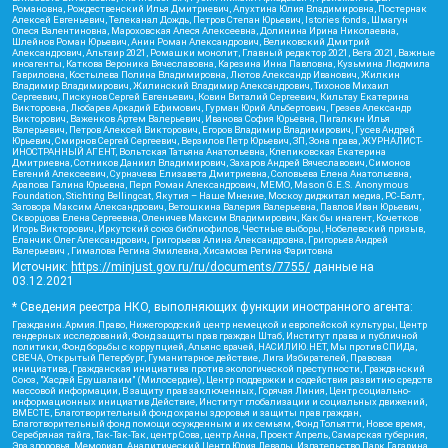
Романовна, Рождественский Илья Дмитриевич, Апухтина Юлия Владимировна, Постернак
Алексей Евгеньевич, Телеканал Дождь, Петров Степан Юрьевич, Istories fonds, Шмагун
Олеся Валентиновна, Мароховская Алеся Алексеевна, Долинина Ирина Николаевна,
Шлейнов Роман Юрьевич, Анин Роман Александрович, Великовский Дмитрий
Александрович, Альтаир 2021, Ромашки монолит, Главный редактор 2021, Вега 2021, Важные
иноагенты, Каткова Вероника Вячеславовна, Карезина Инна Павловна, Кузьмина Людмила
Гавриловна, Костылева Полина Владимировна, Лютов Александр Иванович, Жилкин
Владимир Владимирович, Жилинский Владимир Александрович, Тихонов Михаил
Сергеевич, Пискунов Сергей Евгеньевич, Ковин Виталий Сергеевич, Кильтау Екатерина
Викторовна, Любарев Аркадий Ефимович, Гурман Юрий Альбертович, Грезев Александр
Викторович, Важенков Артем Валерьевич, Иванова София Юрьевна, Пигалкин Илья
Валерьевич, Петров Алексей Викторович, Егоров Владимир Владимирович, Гусев Андрей
Юрьевич, Смирнов Сергей Сергеевич, Верзилов Петр Юрьевич, ЗП, Зона права, ЖУРНАЛИСТ-
ИНОСТРАННЫЙ АГЕНТ, Вольтская Татьяна Анатольевна, Клепиковская Екатерина
Дмитриевна, Сотников Даниил Владимирович, Захаров Андрей Вячеславович, Симонов
Евгений Алексеевич, Сурначева Елизавета Дмитриевна, Соловьева Елена Анатольевна,
Арапова Галина Юрьевна, Перл Роман Александрович, МЕМО, Mason G.E.S. Anonymous
Foundation, Stichting Bellingcat, Якутия – Наше Мнение, Москоу диджитал медиа, РС-Балт,
Заговора Максим Александрович, Ветошкина Валерия Валерьевна, Павлов Иван Юрьевич,
Скворцова Елена Сергеевна, Оленичев Максим Владимирович, Как бы инагент, Кочетков
Игорь Викторович, Иркутский союз библиофилов, Честные выборы, Нобелевский призыв,
Еланчик Олег Александрович, Григорьева Алина Александровна, Григорьев Андрей
Валерьевич , Гималова Регина Эмилевна, Хисамова Регина Фаритовна
Источник:
https://minjust.gov.ru/ru/documents/7755/
данные на
03.12.2021
* Сведения реестра НКО, выполняющих функции иностранного агента:
Гражданин.Армия.Право, Нижегородский центр немецкой и европейской культуры, Центр
гендерных исследований, Фонд защиты прав граждан Штаб, Институт права и публичной
политики, Фонд борьбы с коррупцией, Альянс врачей, НАСИЛИЮ.НЕТ, Мы против СПИДа,
СВЕЧА, Открытый Петербург, Гуманитарное действие, Лига Избирателей, Правовая
инициатива, Гражданская инициатива против экологической преступности, Гражданский
Союз, "Хасдей Ерушалаим" (Милосердие), Центр поддержки и содействия развитию средств
массовой информации, В защиту прав заключенных, Горячая Линия, Центр социально-
информационных инициатив Действие, Институт глобализации и социальных движений,
ВМЕСТЕ, Благотворительный фонд охраны здоровья и защиты прав граждан,
Благотворительный фонд помощи осужденным и их семьям, Фонд Тольятти, Новое время,
Серебряная тайга, Так-Так-Так, центр Сова, центр Анна, Проект Апрель, Самарская губерния,
Эра здоровья, Мемориал, Аналитический Центр Юрия Левады, Издательство Парк Гагарина,