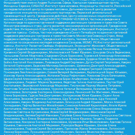
Фонд содействия имени Андрея Рылькова, Сфера, Уральская правозащитная группа,
Женщины Евразии, СИБАЛЬТ, Институт прав человека, Фонд защиты гласности, Российский
исследовательский центр по правам человека, Дальневосточный центр развития
гражданских инициатив и социального партнерства, Пермский региональный
правозащитный центр, Гражданское действие, Центр независимых социологических
исследований, Сутяжник, АКАДЕМИЯ ПО ПРАВАМ ЧЕЛОВЕКА, Частное учреждение в
Калининграде по административной поддержке реализации программ и проектов Совета
Министров северных стран, Центр развития некоммерческих организаций, Гражданское
содействие, Интернешнл-Р, Центр Защиты Прав Средств Массовой Информации, Институт
развития прессы - Сибирь, Частное учреждение в Санкт-Петербурге по административной
поддержке реализации программ и проектов Совета Министров Северных Стран, Фонд
поддержки свободы прессы, Гражданский контроль, Человек и Закон, Общественная
комиссия по сохранению наследия академика Сахарова, МЕМО. РУ, Институт региональной
прессы, Институт Развития Свободы Информации, Экозащита!-Женсовет, Общественный
вердикт, Евразийская антимонопольная ассоциация, Дзугкоева Регина Николаевна,
Кривенко Сергей Владимирович, Милославский Павел Юрьевич, Шнырова Ольга Вадимовна,
Чанышева Лилия Айратовна, Сидорович Ольга Борисовна, Туровский Александр Алексеевич,
Васильева Анастасия Евгеньевна, Ривина Анна Валерьевна, Бурдина Юлия Владимировна,
Бойко Анатолий Николаевич, Пивоваров Андрей Сергеевич, Дугин Сергей Георгиевич, Аверин
Виталий Евгеньевич, Барахоев Магомед Бекханович, Шевченко Дмитрий Александрович,
Шарипков Олег Викторович, Мошель Ирина Ароновна, Шведов Григорий Сергеевич,
Пономарев Лев Александрович, Созаев Валерий Валерьевич, Каргалицкий Борис Юльевич,
Исакова Ирина Александровна, Исламов Тимур Рифгатович, Романова Ольга Евгеньевна,
Щаров Сергей Алексадрович, Цирульников Борис Альбертович, Халидова Марина
Владимировна, Людевиг Марина Зариевна, Федотова Галина Анатольевна, Паутов Юрий
Анатольевич, Верховский Александр Маркович, Пислакова-Паркер Марина Петровна,
Кочеткова Татьяна Владимировна, Чуркина Наталья Валерьевна, Акимова Татьяна
Николаевна, Золотарева Екатерина Александровна, Рачинский Ян Збигневич, Жемкова
Елена Борисовна, Гудков Лев Дмитриевич, Илларионова Юлия Юрьевна, Саранг Анна
Васильевна, Захарова Светлана Сергеевна, Щур Татьяна Михайловна, Щур Николай
Алексеевич, Аверин Владимир Анатольевич, Блинушов Андрей Юрьевич, Мосин Алексей
Геннадьевич, Гефтер Валентин Михайлович, Симонов Алексей Кириллович, Флиге Ирина
Анатольевна, Мельникова Валентина Дмитриевна, Вититинова Елена Владимировна,
Баженова Светлана Куприяновна, Исаев Сергей Владимирович, Максимов Сергей
Владимирович, Беляев Сергей Иванович, Голубева Елена Николаевна, Ганнушкина Светлана
Алексеевна, Закс Елена Владимировна, Буртина Елена Юрьевна, Гендель Людмила
Залмановна, Кокорина Екатерина Алексеевна, Шуманов Илья Вячеславович, Арапова Галина
Юрьевна, Свечников Анатолий Мариевич, Прохоров Вадим Юрьевич, Шахова Елена
Владимировна, Подузов Сергей Васильевич, Протасова Ирина Вячеславовна, Литинский
Леонид Борисович, Лукашевский Сергей Маркович, Бахмин Вячеслав Иванович, Шабад