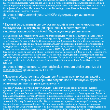
Анатолий Ефимович, Сухих Дарья Николаевна, Орлов Олег Петрович, Добровольская Анна
Дмитриевна, Королева Александра Евгеньевна, Смирнов Владимир Александрович, Вицин
Сергей Ефимович, Золотухин Борис Андреевич, Левинсон Лев Семенович, Локшина Татьяна
Иосифовна, Орлов Олег Петрович, Полякова Мара Федоровна, Резник Генри Маркович,
Захаров Герман Константинович
Источник:
http://unro.minjust.ru/NKOForeignAgent.aspx
данные на
23.12.2021
* Единый федеральный список организаций, в том числе иностранных и
международных организаций, признанных в соответствии с
законодательством Российской Федерации террористическими:
Высший военный Маджлисуль Шура, Конгресс народов Ичкерии и Дагестана, База, Асбат
аль-Ансар, Священная война, Исламская группа, Братья-мусульмане, Партия исламского
освобождения, Лашкар-И-Тайба, Исламская группа, Движение Талибан, Исламская партия
Туркестана, Общество социальных реформ, Общество возрождения исламского наследия,
Дом двух святых, Джунд аш-Шам, Исламский джихад – Джамаат моджахедов, Аль-Каида в
странах исламского Магриба, Имарат Кавказ, АБТО, Правый сектор, Исламское государство,
Джабха аль-Нусра ли-Ахль аш-Шам, Народное ополчение имени К. Минина и Д. Пожарского,
Аджр от Аллаха Субхану уа Тагьаля SHAM, АУМ Синрике, Муджахеды джамаата Ат-Тавхида
Валь-Джихад, Чистопольский Джамаат, Рохнамо ба суи давлати исломи, Террористическое
сообщество Сеть, Катиба Таухид валь-Джихад, Хайят Тахрир аш-Шам, Ахлю Сунна Валь
Джамаа
Источник:
http://nac.gov.ru/terroristicheskie-i-ekstremistskie-organizacii-i-
materialy.html
данные на
06.12.2021
* Перечень общественных объединений и религиозных организаций в
отношении которых судом принято вступившее в законную силу решение
о ликвидации или запрете деятельности:
Национал-большевистская партия, ВЕК РА, Рада земли Кубанской Духовно Родовой
Державы Русь, организация Асгардская Славянская Община, Община Капища Веды Перуна,
Мужская Духовная Семинария Духовное Учреждение, Нурджулар, К Богодержавию, Таблиги
Джамаат, Свидетели Иеговы, Русское национальное единство, Национал-социалистическое
общество, Джамаат мувахидов, Объединенный Вилайат Кабарды, Балкарии и Карачая, Союз
славян, Ат-Такфир Валь-Хиджра, Пит Буль, Национал-социалистическая рабочая партия
России, Славянский союз, Формат-18, Благородный Орден Дьявола, Армия воли народа,
Национальная Социалистическая Инициатива города Череповца, Духовно-Родовая Держава
Русь, Русское национальное единство, Древнерусской Инглистической церкви