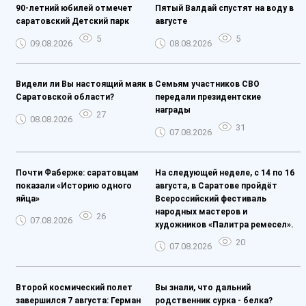
90-летний юбилей отмечет
Пятый Валдай спустят на воду в
саратовский Детский парк
августе
5
5
09.08.2026
08.08.2026
Видели ли Вы настоящий маяк в
Семьям участников СВО
Саратовской области?
передали президентские
награды
27
08.08.2026
31
07.08.2026
Почти Фаберже: саратовцам
На следующей неделе, с 14 по 16
показали «Историю одного
августа, в Саратове пройдёт
яйца»
Всероссийский фестиваль
народных мастеров и
26
07.08.2026
художников «Палитра ремесел».
20
07.08.2026
Второй космический полет
Вы знали, что дальний
завершился 7 августа: Герман
родственник сурка - белка?