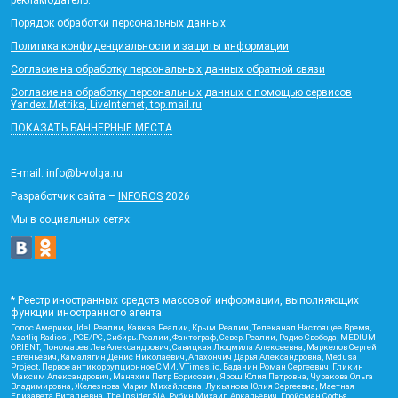
Порядок обработки персональных данных
Политика конфиденциальности и защиты информации
Согласие на обработку персональных данных обратной связи
Согласие на обработку персональных данных с помощью сервисов
Yandex.Metrika, LiveInternet, top.mail.ru
ПОКАЗАТЬ БАННЕРНЫЕ МЕСТА
E-mail: info@b-volga.ru
Разработчик сайта –
INFOROS
2026
Мы в социальных сетях:
* Реестр иностранных средств массовой информации, выполняющих
функции иностранного агента:
Голос Америки, Idel.Реалии, Кавказ.Реалии, Крым.Реалии, Телеканал Настоящее Время,
Azatliq Radiosi, PCE/PC, Сибирь.Реалии, Фактограф, Север.Реалии, Радио Свобода, MEDIUM-
ORIENT, Пономарев Лев Александрович, Савицкая Людмила Алексеевна, Маркелов Сергей
Евгеньевич, Камалягин Денис Николаевич, Апахончич Дарья Александровна, Medusa
Project, Первое антикоррупционное СМИ, VTimes.io, Баданин Роман Сергеевич, Гликин
Максим Александрович, Маняхин Петр Борисович, Ярош Юлия Петровна, Чуракова Ольга
Владимировна, Железнова Мария Михайловна, Лукьянова Юлия Сергеевна, Маетная
Елизавета Витальевна, The Insider SIA, Рубин Михаил Аркадьевич, Гройсман Софья