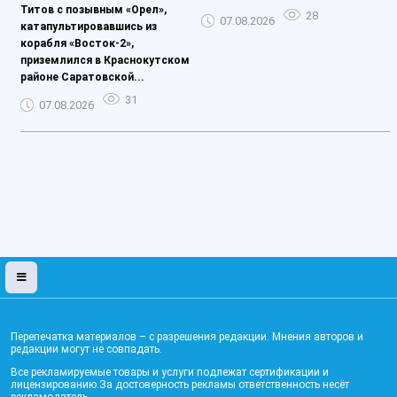
Титов с позывным «Орел»,
28
07.08.2026
катапультировавшись из
корабля «Восток-2»,
приземлился в Краснокутском
районе Саратовской...
31
07.08.2026
Перепечатка материалов – с разрешения редакции. Мнения авторов и
редакции могут не совпадать.
Все рекламируемые товары и услуги подлежат сертификации и
лицензированию.За достоверность рекламы ответственность несёт
рекламодатель.