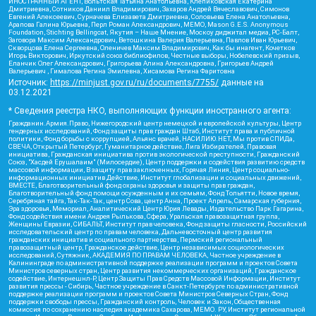
ИНОСТРАННЫЙ АГЕНТ, Вольтская Татьяна Анатольевна, Клепиковская Екатерина
Дмитриевна, Сотников Даниил Владимирович, Захаров Андрей Вячеславович, Симонов
Евгений Алексеевич, Сурначева Елизавета Дмитриевна, Соловьева Елена Анатольевна,
Арапова Галина Юрьевна, Перл Роман Александрович, МЕМО, Mason G.E.S. Anonymous
Foundation, Stichting Bellingcat, Якутия – Наше Мнение, Москоу диджитал медиа, РС-Балт,
Заговора Максим Александрович, Ветошкина Валерия Валерьевна, Павлов Иван Юрьевич,
Скворцова Елена Сергеевна, Оленичев Максим Владимирович, Как бы инагент, Кочетков
Игорь Викторович, Иркутский союз библиофилов, Честные выборы, Нобелевский призыв,
Еланчик Олег Александрович, Григорьева Алина Александровна, Григорьев Андрей
Валерьевич , Гималова Регина Эмилевна, Хисамова Регина Фаритовна
Источник:
https://minjust.gov.ru/ru/documents/7755/
данные на
03.12.2021
* Сведения реестра НКО, выполняющих функции иностранного агента:
Гражданин.Армия.Право, Нижегородский центр немецкой и европейской культуры, Центр
гендерных исследований, Фонд защиты прав граждан Штаб, Институт права и публичной
политики, Фонд борьбы с коррупцией, Альянс врачей, НАСИЛИЮ.НЕТ, Мы против СПИДа,
СВЕЧА, Открытый Петербург, Гуманитарное действие, Лига Избирателей, Правовая
инициатива, Гражданская инициатива против экологической преступности, Гражданский
Союз, "Хасдей Ерушалаим" (Милосердие), Центр поддержки и содействия развитию средств
массовой информации, В защиту прав заключенных, Горячая Линия, Центр социально-
информационных инициатив Действие, Институт глобализации и социальных движений,
ВМЕСТЕ, Благотворительный фонд охраны здоровья и защиты прав граждан,
Благотворительный фонд помощи осужденным и их семьям, Фонд Тольятти, Новое время,
Серебряная тайга, Так-Так-Так, центр Сова, центр Анна, Проект Апрель, Самарская губерния,
Эра здоровья, Мемориал, Аналитический Центр Юрия Левады, Издательство Парк Гагарина,
Фонд содействия имени Андрея Рылькова, Сфера, Уральская правозащитная группа,
Женщины Евразии, СИБАЛЬТ, Институт прав человека, Фонд защиты гласности, Российский
исследовательский центр по правам человека, Дальневосточный центр развития
гражданских инициатив и социального партнерства, Пермский региональный
правозащитный центр, Гражданское действие, Центр независимых социологических
исследований, Сутяжник, АКАДЕМИЯ ПО ПРАВАМ ЧЕЛОВЕКА, Частное учреждение в
Калининграде по административной поддержке реализации программ и проектов Совета
Министров северных стран, Центр развития некоммерческих организаций, Гражданское
содействие, Интернешнл-Р, Центр Защиты Прав Средств Массовой Информации, Институт
развития прессы - Сибирь, Частное учреждение в Санкт-Петербурге по административной
поддержке реализации программ и проектов Совета Министров Северных Стран, Фонд
поддержки свободы прессы, Гражданский контроль, Человек и Закон, Общественная
комиссия по сохранению наследия академика Сахарова, МЕМО. РУ, Институт региональной