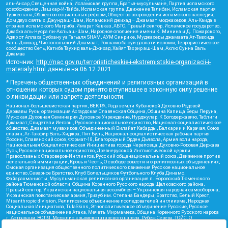
аль-Ансар, Священная война, Исламская группа, Братья-мусульмане, Партия исламского
освобождения, Лашкар-И-Тайба, Исламская группа, Движение Талибан, Исламская партия
Туркестана, Общество социальных реформ, Общество возрождения исламского наследия,
Дом двух святых, Джунд аш-Шам, Исламский джихад – Джамаат моджахедов, Аль-Каида в
странах исламского Магриба, Имарат Кавказ, АБТО, Правый сектор, Исламское государство,
Джабха аль-Нусра ли-Ахль аш-Шам, Народное ополчение имени К. Минина и Д. Пожарского,
Аджр от Аллаха Субхану уа Тагьаля SHAM, АУМ Синрике, Муджахеды джамаата Ат-Тавхида
Валь-Джихад, Чистопольский Джамаат, Рохнамо ба суи давлати исломи, Террористическое
сообщество Сеть, Катиба Таухид валь-Джихад, Хайят Тахрир аш-Шам, Ахлю Сунна Валь
Джамаа
Источник:
http://nac.gov.ru/terroristicheskie-i-ekstremistskie-organizacii-i-
materialy.html
данные на
06.12.2021
* Перечень общественных объединений и религиозных организаций в
отношении которых судом принято вступившее в законную силу решение
о ликвидации или запрете деятельности:
Национал-большевистская партия, ВЕК РА, Рада земли Кубанской Духовно Родовой
Державы Русь, организация Асгардская Славянская Община, Община Капища Веды Перуна,
Мужская Духовная Семинария Духовное Учреждение, Нурджулар, К Богодержавию, Таблиги
Джамаат, Свидетели Иеговы, Русское национальное единство, Национал-социалистическое
общество, Джамаат мувахидов, Объединенный Вилайат Кабарды, Балкарии и Карачая, Союз
славян, Ат-Такфир Валь-Хиджра, Пит Буль, Национал-социалистическая рабочая партия
России, Славянский союз, Формат-18, Благородный Орден Дьявола, Армия воли народа,
Национальная Социалистическая Инициатива города Череповца, Духовно-Родовая Держава
Русь, Русское национальное единство, Древнерусской Инглистической церкви
Православных Староверов-Инглингов, Русский общенациональный союз, Движение против
нелегальной иммиграции, Кровь и Честь, О свободе совести и о религиозных объединениях,
Омская организация общественного политического движения Русское национальное
единство, Северное Братство, Клуб Болельщиков Футбольного Клуба Динамо,
Файзрахманисты, Мусульманская религиозная организация п. Боровский Тюменского
района Тюменской области, Община Коренного Русского народа Щелковского района,
Правый сектор, Украинская национальная ассамблея – Украинская народная самооборона,
Украинская повстанческая армия, Тризуб им. Степана Бандеры, Братство, Белый Крест,
Misanthropic division, Религиозное объединение последователей инглиизма, Народная
Социальная Инициатива, TulaSkins, Этнополитическое объединение Русские, Русское
национальное объединение Атака, Мечеть Мирмамеда, Община Коренного Русского народа
г. Астрахани, ВОЛЯ, Меджлис крымскотатарского народа, Рубеж Севера, ТОЙС, О
противодействии экстремистской деятельности, РЕВТАТПОД, Артподготовка, Штольц, В