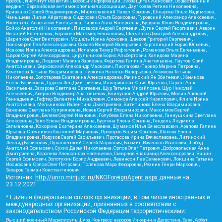
прессы, Институт Развития Свободы Информации, Экозащита!-Женсовет, Общественный
вердикт, Евразийская антимонопольная ассоциация, Дзугкоева Регина Николаевна,
Кривенко Сергей Владимирович, Милославский Павел Юрьевич, Шнырова Ольга Вадимовна,
Чанышева Лилия Айратовна, Сидорович Ольга Борисовна, Туровский Александр Алексеевич,
Васильева Анастасия Евгеньевна, Ривина Анна Валерьевна, Бурдина Юлия Владимировна,
Бойко Анатолий Николаевич, Пивоваров Андрей Сергеевич, Дугин Сергей Георгиевич, Аверин
Виталий Евгеньевич, Барахоев Магомед Бекханович, Шевченко Дмитрий Александрович,
Шарипков Олег Викторович, Мошель Ирина Ароновна, Шведов Григорий Сергеевич,
Пономарев Лев Александрович, Созаев Валерий Валерьевич, Каргалицкий Борис Юльевич,
Исакова Ирина Александровна, Исламов Тимур Рифгатович, Романова Ольга Евгеньевна,
Щаров Сергей Алексадрович, Цирульников Борис Альбертович, Халидова Марина
Владимировна, Людевиг Марина Зариевна, Федотова Галина Анатольевна, Паутов Юрий
Анатольевич, Верховский Александр Маркович, Пислакова-Паркер Марина Петровна,
Кочеткова Татьяна Владимировна, Чуркина Наталья Валерьевна, Акимова Татьяна
Николаевна, Золотарева Екатерина Александровна, Рачинский Ян Збигневич, Жемкова
Елена Борисовна, Гудков Лев Дмитриевич, Илларионова Юлия Юрьевна, Саранг Анна
Васильевна, Захарова Светлана Сергеевна, Щур Татьяна Михайловна, Щур Николай
Алексеевич, Аверин Владимир Анатольевич, Блинушов Андрей Юрьевич, Мосин Алексей
Геннадьевич, Гефтер Валентин Михайлович, Симонов Алексей Кириллович, Флиге Ирина
Анатольевна, Мельникова Валентина Дмитриевна, Вититинова Елена Владимировна,
Баженова Светлана Куприяновна, Исаев Сергей Владимирович, Максимов Сергей
Владимирович, Беляев Сергей Иванович, Голубева Елена Николаевна, Ганнушкина Светлана
Алексеевна, Закс Елена Владимировна, Буртина Елена Юрьевна, Гендель Людмила
Залмановна, Кокорина Екатерина Алексеевна, Шуманов Илья Вячеславович, Арапова Галина
Юрьевна, Свечников Анатолий Мариевич, Прохоров Вадим Юрьевич, Шахова Елена
Владимировна, Подузов Сергей Васильевич, Протасова Ирина Вячеславовна, Литинский
Леонид Борисович, Лукашевский Сергей Маркович, Бахмин Вячеслав Иванович, Шабад
Анатолий Ефимович, Сухих Дарья Николаевна, Орлов Олег Петрович, Добровольская Анна
Дмитриевна, Королева Александра Евгеньевна, Смирнов Владимир Александрович, Вицин
Сергей Ефимович, Золотухин Борис Андреевич, Левинсон Лев Семенович, Локшина Татьяна
Иосифовна, Орлов Олег Петрович, Полякова Мара Федоровна, Резник Генри Маркович,
Захаров Герман Константинович
Источник:
http://unro.minjust.ru/NKOForeignAgent.aspx
данные на
23.12.2021
* Единый федеральный список организаций, в том числе иностранных и
международных организаций, признанных в соответствии с
законодательством Российской Федерации террористическими:
Высший военный Маджлисуль Шура, Конгресс народов Ичкерии и Дагестана, База, Асбат