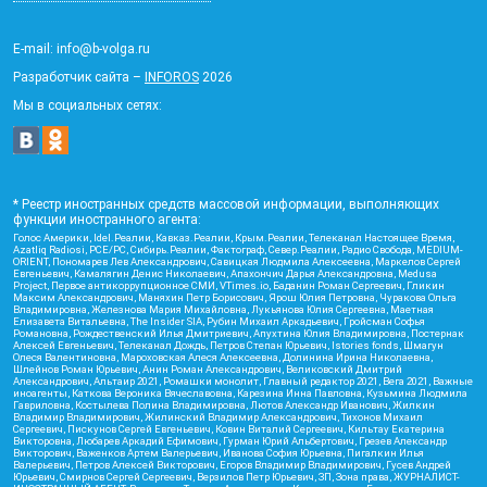
E-mail: info@b-volga.ru
Разработчик сайта –
INFOROS
2026
Мы в социальных сетях:
* Реестр иностранных средств массовой информации, выполняющих
функции иностранного агента:
Голос Америки, Idel.Реалии, Кавказ.Реалии, Крым.Реалии, Телеканал Настоящее Время,
Azatliq Radiosi, PCE/PC, Сибирь.Реалии, Фактограф, Север.Реалии, Радио Свобода, MEDIUM-
ORIENT, Пономарев Лев Александрович, Савицкая Людмила Алексеевна, Маркелов Сергей
Евгеньевич, Камалягин Денис Николаевич, Апахончич Дарья Александровна, Medusa
Project, Первое антикоррупционное СМИ, VTimes.io, Баданин Роман Сергеевич, Гликин
Максим Александрович, Маняхин Петр Борисович, Ярош Юлия Петровна, Чуракова Ольга
Владимировна, Железнова Мария Михайловна, Лукьянова Юлия Сергеевна, Маетная
Елизавета Витальевна, The Insider SIA, Рубин Михаил Аркадьевич, Гройсман Софья
Романовна, Рождественский Илья Дмитриевич, Апухтина Юлия Владимировна, Постернак
Алексей Евгеньевич, Телеканал Дождь, Петров Степан Юрьевич, Istories fonds, Шмагун
Олеся Валентиновна, Мароховская Алеся Алексеевна, Долинина Ирина Николаевна,
Шлейнов Роман Юрьевич, Анин Роман Александрович, Великовский Дмитрий
Александрович, Альтаир 2021, Ромашки монолит, Главный редактор 2021, Вега 2021, Важные
иноагенты, Каткова Вероника Вячеславовна, Карезина Инна Павловна, Кузьмина Людмила
Гавриловна, Костылева Полина Владимировна, Лютов Александр Иванович, Жилкин
Владимир Владимирович, Жилинский Владимир Александрович, Тихонов Михаил
Сергеевич, Пискунов Сергей Евгеньевич, Ковин Виталий Сергеевич, Кильтау Екатерина
Викторовна, Любарев Аркадий Ефимович, Гурман Юрий Альбертович, Грезев Александр
Викторович, Важенков Артем Валерьевич, Иванова София Юрьевна, Пигалкин Илья
Валерьевич, Петров Алексей Викторович, Егоров Владимир Владимирович, Гусев Андрей
Юрьевич, Смирнов Сергей Сергеевич, Верзилов Петр Юрьевич, ЗП, Зона права, ЖУРНАЛИСТ-