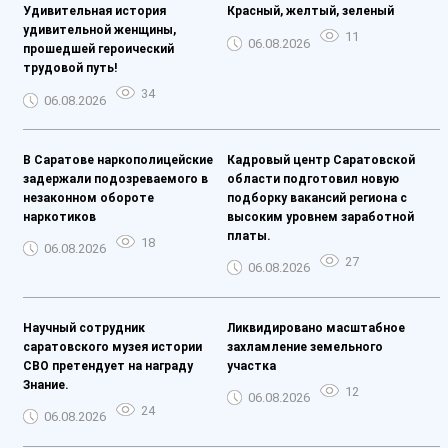
Удивительная история
Красный, желтый, зеленый
удивительной женщины,
11
06.08.2026
прошедшей героический
трудовой путь!
34
06.08.2026
В Саратове наркополицейские
Кадровый центр Саратовской
задержали подозреваемого в
области подготовил новую
незаконном обороте
подборку вакансий региона с
наркотиков
высоким уровнем заработной
платы.
18
06.08.2026
27
06.08.2026
Научный сотрудник
Ликвидировано масштабное
саратовского музея истории
захламление земельного
СВО претендует на награду
участка
Знание.
12
06.08.2026
24
06.08.2026