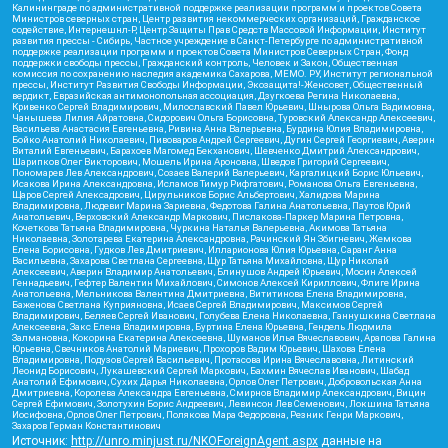
Калининграде по административной поддержке реализации программ и проектов Совета
Министров северных стран, Центр развития некоммерческих организаций, Гражданское
содействие, Интернешнл-Р, Центр Защиты Прав Средств Массовой Информации, Институт
развития прессы - Сибирь, Частное учреждение в Санкт-Петербурге по административной
поддержке реализации программ и проектов Совета Министров Северных Стран, Фонд
поддержки свободы прессы, Гражданский контроль, Человек и Закон, Общественная
комиссия по сохранению наследия академика Сахарова, МЕМО. РУ, Институт региональной
прессы, Институт Развития Свободы Информации, Экозащита!-Женсовет, Общественный
вердикт, Евразийская антимонопольная ассоциация, Дзугкоева Регина Николаевна,
Кривенко Сергей Владимирович, Милославский Павел Юрьевич, Шнырова Ольга Вадимовна,
Чанышева Лилия Айратовна, Сидорович Ольга Борисовна, Туровский Александр Алексеевич,
Васильева Анастасия Евгеньевна, Ривина Анна Валерьевна, Бурдина Юлия Владимировна,
Бойко Анатолий Николаевич, Пивоваров Андрей Сергеевич, Дугин Сергей Георгиевич, Аверин
Виталий Евгеньевич, Барахоев Магомед Бекханович, Шевченко Дмитрий Александрович,
Шарипков Олег Викторович, Мошель Ирина Ароновна, Шведов Григорий Сергеевич,
Пономарев Лев Александрович, Созаев Валерий Валерьевич, Каргалицкий Борис Юльевич,
Исакова Ирина Александровна, Исламов Тимур Рифгатович, Романова Ольга Евгеньевна,
Щаров Сергей Алексадрович, Цирульников Борис Альбертович, Халидова Марина
Владимировна, Людевиг Марина Зариевна, Федотова Галина Анатольевна, Паутов Юрий
Анатольевич, Верховский Александр Маркович, Пислакова-Паркер Марина Петровна,
Кочеткова Татьяна Владимировна, Чуркина Наталья Валерьевна, Акимова Татьяна
Николаевна, Золотарева Екатерина Александровна, Рачинский Ян Збигневич, Жемкова
Елена Борисовна, Гудков Лев Дмитриевич, Илларионова Юлия Юрьевна, Саранг Анна
Васильевна, Захарова Светлана Сергеевна, Щур Татьяна Михайловна, Щур Николай
Алексеевич, Аверин Владимир Анатольевич, Блинушов Андрей Юрьевич, Мосин Алексей
Геннадьевич, Гефтер Валентин Михайлович, Симонов Алексей Кириллович, Флиге Ирина
Анатольевна, Мельникова Валентина Дмитриевна, Вититинова Елена Владимировна,
Баженова Светлана Куприяновна, Исаев Сергей Владимирович, Максимов Сергей
Владимирович, Беляев Сергей Иванович, Голубева Елена Николаевна, Ганнушкина Светлана
Алексеевна, Закс Елена Владимировна, Буртина Елена Юрьевна, Гендель Людмила
Залмановна, Кокорина Екатерина Алексеевна, Шуманов Илья Вячеславович, Арапова Галина
Юрьевна, Свечников Анатолий Мариевич, Прохоров Вадим Юрьевич, Шахова Елена
Владимировна, Подузов Сергей Васильевич, Протасова Ирина Вячеславовна, Литинский
Леонид Борисович, Лукашевский Сергей Маркович, Бахмин Вячеслав Иванович, Шабад
Анатолий Ефимович, Сухих Дарья Николаевна, Орлов Олег Петрович, Добровольская Анна
Дмитриевна, Королева Александра Евгеньевна, Смирнов Владимир Александрович, Вицин
Сергей Ефимович, Золотухин Борис Андреевич, Левинсон Лев Семенович, Локшина Татьяна
Иосифовна, Орлов Олег Петрович, Полякова Мара Федоровна, Резник Генри Маркович,
Захаров Герман Константинович
Источник:
http://unro.minjust.ru/NKOForeignAgent.aspx
данные на