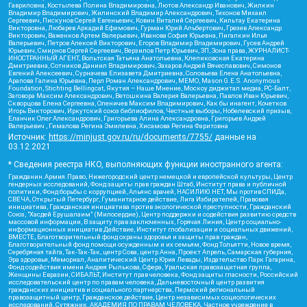
Гавриловна, Костылева Полина Владимировна, Лютов Александр Иванович, Жилкин
Владимир Владимирович, Жилинский Владимир Александрович, Тихонов Михаил
Сергеевич, Пискунов Сергей Евгеньевич, Ковин Виталий Сергеевич, Кильтау Екатерина
Викторовна, Любарев Аркадий Ефимович, Гурман Юрий Альбертович, Грезев Александр
Викторович, Важенков Артем Валерьевич, Иванова София Юрьевна, Пигалкин Илья
Валерьевич, Петров Алексей Викторович, Егоров Владимир Владимирович, Гусев Андрей
Юрьевич, Смирнов Сергей Сергеевич, Верзилов Петр Юрьевич, ЗП, Зона права, ЖУРНАЛИСТ-
ИНОСТРАННЫЙ АГЕНТ, Вольтская Татьяна Анатольевна, Клепиковская Екатерина
Дмитриевна, Сотников Даниил Владимирович, Захаров Андрей Вячеславович, Симонов
Евгений Алексеевич, Сурначева Елизавета Дмитриевна, Соловьева Елена Анатольевна,
Арапова Галина Юрьевна, Перл Роман Александрович, МЕМО, Mason G.E.S. Anonymous
Foundation, Stichting Bellingcat, Якутия – Наше Мнение, Москоу диджитал медиа, РС-Балт,
Заговора Максим Александрович, Ветошкина Валерия Валерьевна, Павлов Иван Юрьевич,
Скворцова Елена Сергеевна, Оленичев Максим Владимирович, Как бы инагент, Кочетков
Игорь Викторович, Иркутский союз библиофилов, Честные выборы, Нобелевский призыв,
Еланчик Олег Александрович, Григорьева Алина Александровна, Григорьев Андрей
Валерьевич , Гималова Регина Эмилевна, Хисамова Регина Фаритовна
Источник:
https://minjust.gov.ru/ru/documents/7755/
данные на
03.12.2021
* Сведения реестра НКО, выполняющих функции иностранного агента:
Гражданин.Армия.Право, Нижегородский центр немецкой и европейской культуры, Центр
гендерных исследований, Фонд защиты прав граждан Штаб, Институт права и публичной
политики, Фонд борьбы с коррупцией, Альянс врачей, НАСИЛИЮ.НЕТ, Мы против СПИДа,
СВЕЧА, Открытый Петербург, Гуманитарное действие, Лига Избирателей, Правовая
инициатива, Гражданская инициатива против экологической преступности, Гражданский
Союз, "Хасдей Ерушалаим" (Милосердие), Центр поддержки и содействия развитию средств
массовой информации, В защиту прав заключенных, Горячая Линия, Центр социально-
информационных инициатив Действие, Институт глобализации и социальных движений,
ВМЕСТЕ, Благотворительный фонд охраны здоровья и защиты прав граждан,
Благотворительный фонд помощи осужденным и их семьям, Фонд Тольятти, Новое время,
Серебряная тайга, Так-Так-Так, центр Сова, центр Анна, Проект Апрель, Самарская губерния,
Эра здоровья, Мемориал, Аналитический Центр Юрия Левады, Издательство Парк Гагарина,
Фонд содействия имени Андрея Рылькова, Сфера, Уральская правозащитная группа,
Женщины Евразии, СИБАЛЬТ, Институт прав человека, Фонд защиты гласности, Российский
исследовательский центр по правам человека, Дальневосточный центр развития
гражданских инициатив и социального партнерства, Пермский региональный
правозащитный центр, Гражданское действие, Центр независимых социологических
исследований, Сутяжник, АКАДЕМИЯ ПО ПРАВАМ ЧЕЛОВЕКА, Частное учреждение в