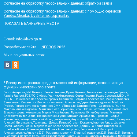
Согласие на обработку персональных данных обратной связи
Согласие на обработку персональных данных с помощью сервисов
Yandex.Metrika, LiveInternet, top.mail.ru
ПОКАЗАТЬ БАННЕРНЫЕ МЕСТА
E-mail: info@b-volga.ru
Разработчик сайта –
INFOROS
2026
Мы в социальных сетях:
* Реестр иностранных средств массовой информации, выполняющих
функции иностранного агента:
Голос Америки, Idel.Реалии, Кавказ.Реалии, Крым.Реалии, Телеканал Настоящее Время,
Azatliq Radiosi, PCE/PC, Сибирь.Реалии, Фактограф, Север.Реалии, Радио Свобода, MEDIUM-
ORIENT, Пономарев Лев Александрович, Савицкая Людмила Алексеевна, Маркелов Сергей
Евгеньевич, Камалягин Денис Николаевич, Апахончич Дарья Александровна, Medusa
Project, Первое антикоррупционное СМИ, VTimes.io, Баданин Роман Сергеевич, Гликин
Максим Александрович, Маняхин Петр Борисович, Ярош Юлия Петровна, Чуракова Ольга
Владимировна, Железнова Мария Михайловна, Лукьянова Юлия Сергеевна, Маетная
Елизавета Витальевна, The Insider SIA, Рубин Михаил Аркадьевич, Гройсман Софья
Романовна, Рождественский Илья Дмитриевич, Апухтина Юлия Владимировна, Постернак
Алексей Евгеньевич, Телеканал Дождь, Петров Степан Юрьевич, Istories fonds, Шмагун
Олеся Валентиновна, Мароховская Алеся Алексеевна, Долинина Ирина Николаевна,
Шлейнов Роман Юрьевич, Анин Роман Александрович, Великовский Дмитрий
Александрович, Альтаир 2021, Ромашки монолит, Главный редактор 2021, Вега 2021, Важные
иноагенты, Каткова Вероника Вячеславовна, Карезина Инна Павловна, Кузьмина Людмила