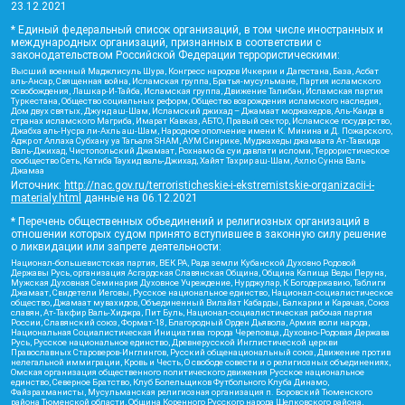
23.12.2021
* Единый федеральный список организаций, в том числе иностранных и
международных организаций, признанных в соответствии с
законодательством Российской Федерации террористическими:
Высший военный Маджлисуль Шура, Конгресс народов Ичкерии и Дагестана, База, Асбат
аль-Ансар, Священная война, Исламская группа, Братья-мусульмане, Партия исламского
освобождения, Лашкар-И-Тайба, Исламская группа, Движение Талибан, Исламская партия
Туркестана, Общество социальных реформ, Общество возрождения исламского наследия,
Дом двух святых, Джунд аш-Шам, Исламский джихад – Джамаат моджахедов, Аль-Каида в
странах исламского Магриба, Имарат Кавказ, АБТО, Правый сектор, Исламское государство,
Джабха аль-Нусра ли-Ахль аш-Шам, Народное ополчение имени К. Минина и Д. Пожарского,
Аджр от Аллаха Субхану уа Тагьаля SHAM, АУМ Синрике, Муджахеды джамаата Ат-Тавхида
Валь-Джихад, Чистопольский Джамаат, Рохнамо ба суи давлати исломи, Террористическое
сообщество Сеть, Катиба Таухид валь-Джихад, Хайят Тахрир аш-Шам, Ахлю Сунна Валь
Джамаа
Источник:
http://nac.gov.ru/terroristicheskie-i-ekstremistskie-organizacii-i-
materialy.html
данные на
06.12.2021
* Перечень общественных объединений и религиозных организаций в
отношении которых судом принято вступившее в законную силу решение
о ликвидации или запрете деятельности:
Национал-большевистская партия, ВЕК РА, Рада земли Кубанской Духовно Родовой
Державы Русь, организация Асгардская Славянская Община, Община Капища Веды Перуна,
Мужская Духовная Семинария Духовное Учреждение, Нурджулар, К Богодержавию, Таблиги
Джамаат, Свидетели Иеговы, Русское национальное единство, Национал-социалистическое
общество, Джамаат мувахидов, Объединенный Вилайат Кабарды, Балкарии и Карачая, Союз
славян, Ат-Такфир Валь-Хиджра, Пит Буль, Национал-социалистическая рабочая партия
России, Славянский союз, Формат-18, Благородный Орден Дьявола, Армия воли народа,
Национальная Социалистическая Инициатива города Череповца, Духовно-Родовая Держава
Русь, Русское национальное единство, Древнерусской Инглистической церкви
Православных Староверов-Инглингов, Русский общенациональный союз, Движение против
нелегальной иммиграции, Кровь и Честь, О свободе совести и о религиозных объединениях,
Омская организация общественного политического движения Русское национальное
единство, Северное Братство, Клуб Болельщиков Футбольного Клуба Динамо,
Файзрахманисты, Мусульманская религиозная организация п. Боровский Тюменского
района Тюменской области, Община Коренного Русского народа Щелковского района,