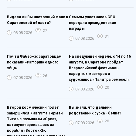
Видели ли Вы настоящий маяк в
Семьям участников СВО
Саратовской области?
передали президентские
награды
27
08.08.2026
31
07.08.2026
Почти Фаберже: саратовцам
На следующей неделе, с 14 по 16
показали «Историю одного
августа, в Саратове пройдёт
яйца»
Всероссийский фестиваль
народных мастеров и
26
07.08.2026
художников «Палитра ремесел».
20
07.08.2026
Второй космический полет
Вы знали, что дальний
завершился 7 августа: Герман
родственник сурка - белка?
Титов с позывным «Орел»,
28
07.08.2026
катапультировавшись из
корабля «Восток-2»,