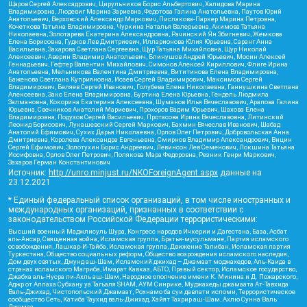
Щаров Сергей Алексадрович, Цирульников Борис Альбертович, Халидова Марина
Владимировна, Людевиг Марина Зариевна, Федотова Галина Анатольевна, Паутов Юрий
Анатольевич, Верховский Александр Маркович, Пислакова-Паркер Марина Петровна,
Кочеткова Татьяна Владимировна, Чуркина Наталья Валерьевна, Акимова Татьяна
Николаевна, Золотарева Екатерина Александровна, Рачинский Ян Збигневич, Жемкова
Елена Борисовна, Гудков Лев Дмитриевич, Илларионова Юлия Юрьевна, Саранг Анна
Васильевна, Захарова Светлана Сергеевна, Щур Татьяна Михайловна, Щур Николай
Алексеевич, Аверин Владимир Анатольевич, Блинушов Андрей Юрьевич, Мосин Алексей
Геннадьевич, Гефтер Валентин Михайлович, Симонов Алексей Кириллович, Флиге Ирина
Анатольевна, Мельникова Валентина Дмитриевна, Вититинова Елена Владимировна,
Баженова Светлана Куприяновна, Исаев Сергей Владимирович, Максимов Сергей
Владимирович, Беляев Сергей Иванович, Голубева Елена Николаевна, Ганнушкина Светлана
Алексеевна, Закс Елена Владимировна, Буртина Елена Юрьевна, Гендель Людмила
Залмановна, Кокорина Екатерина Алексеевна, Шуманов Илья Вячеславович, Арапова Галина
Юрьевна, Свечников Анатолий Мариевич, Прохоров Вадим Юрьевич, Шахова Елена
Владимировна, Подузов Сергей Васильевич, Протасова Ирина Вячеславовна, Литинский
Леонид Борисович, Лукашевский Сергей Маркович, Бахмин Вячеслав Иванович, Шабад
Анатолий Ефимович, Сухих Дарья Николаевна, Орлов Олег Петрович, Добровольская Анна
Дмитриевна, Королева Александра Евгеньевна, Смирнов Владимир Александрович, Вицин
Сергей Ефимович, Золотухин Борис Андреевич, Левинсон Лев Семенович, Локшина Татьяна
Иосифовна, Орлов Олег Петрович, Полякова Мара Федоровна, Резник Генри Маркович,
Захаров Герман Константинович
Источник:
http://unro.minjust.ru/NKOForeignAgent.aspx
данные на
23.12.2021
* Единый федеральный список организаций, в том числе иностранных и
международных организаций, признанных в соответствии с
законодательством Российской Федерации террористическими:
Высший военный Маджлисуль Шура, Конгресс народов Ичкерии и Дагестана, База, Асбат
аль-Ансар, Священная война, Исламская группа, Братья-мусульмане, Партия исламского
освобождения, Лашкар-И-Тайба, Исламская группа, Движение Талибан, Исламская партия
Туркестана, Общество социальных реформ, Общество возрождения исламского наследия,
Дом двух святых, Джунд аш-Шам, Исламский джихад – Джамаат моджахедов, Аль-Каида в
странах исламского Магриба, Имарат Кавказ, АБТО, Правый сектор, Исламское государство,
Джабха аль-Нусра ли-Ахль аш-Шам, Народное ополчение имени К. Минина и Д. Пожарского,
Аджр от Аллаха Субхану уа Тагьаля SHAM, АУМ Синрике, Муджахеды джамаата Ат-Тавхида
Валь-Джихад, Чистопольский Джамаат, Рохнамо ба суи давлати исломи, Террористическое
сообщество Сеть, Катиба Таухид валь-Джихад, Хайят Тахрир аш-Шам, Ахлю Сунна Валь
Джамаа