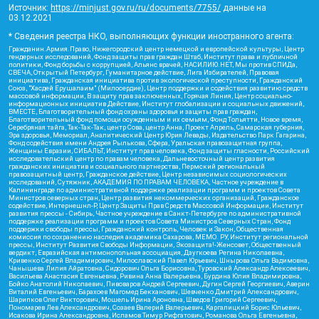
Источник:
https://minjust.gov.ru/ru/documents/7755/
данные на
03.12.2021
* Сведения реестра НКО, выполняющих функции иностранного агента:
Гражданин.Армия.Право, Нижегородский центр немецкой и европейской культуры, Центр
гендерных исследований, Фонд защиты прав граждан Штаб, Институт права и публичной
политики, Фонд борьбы с коррупцией, Альянс врачей, НАСИЛИЮ.НЕТ, Мы против СПИДа,
СВЕЧА, Открытый Петербург, Гуманитарное действие, Лига Избирателей, Правовая
инициатива, Гражданская инициатива против экологической преступности, Гражданский
Союз, "Хасдей Ерушалаим" (Милосердие), Центр поддержки и содействия развитию средств
массовой информации, В защиту прав заключенных, Горячая Линия, Центр социально-
информационных инициатив Действие, Институт глобализации и социальных движений,
ВМЕСТЕ, Благотворительный фонд охраны здоровья и защиты прав граждан,
Благотворительный фонд помощи осужденным и их семьям, Фонд Тольятти, Новое время,
Серебряная тайга, Так-Так-Так, центр Сова, центр Анна, Проект Апрель, Самарская губерния,
Эра здоровья, Мемориал, Аналитический Центр Юрия Левады, Издательство Парк Гагарина,
Фонд содействия имени Андрея Рылькова, Сфера, Уральская правозащитная группа,
Женщины Евразии, СИБАЛЬТ, Институт прав человека, Фонд защиты гласности, Российский
исследовательский центр по правам человека, Дальневосточный центр развития
гражданских инициатив и социального партнерства, Пермский региональный
правозащитный центр, Гражданское действие, Центр независимых социологических
исследований, Сутяжник, АКАДЕМИЯ ПО ПРАВАМ ЧЕЛОВЕКА, Частное учреждение в
Калининграде по административной поддержке реализации программ и проектов Совета
Министров северных стран, Центр развития некоммерческих организаций, Гражданское
содействие, Интернешнл-Р, Центр Защиты Прав Средств Массовой Информации, Институт
развития прессы - Сибирь, Частное учреждение в Санкт-Петербурге по административной
поддержке реализации программ и проектов Совета Министров Северных Стран, Фонд
поддержки свободы прессы, Гражданский контроль, Человек и Закон, Общественная
комиссия по сохранению наследия академика Сахарова, МЕМО. РУ, Институт региональной
прессы, Институт Развития Свободы Информации, Экозащита!-Женсовет, Общественный
вердикт, Евразийская антимонопольная ассоциация, Дзугкоева Регина Николаевна,
Кривенко Сергей Владимирович, Милославский Павел Юрьевич, Шнырова Ольга Вадимовна,
Чанышева Лилия Айратовна, Сидорович Ольга Борисовна, Туровский Александр Алексеевич,
Васильева Анастасия Евгеньевна, Ривина Анна Валерьевна, Бурдина Юлия Владимировна,
Бойко Анатолий Николаевич, Пивоваров Андрей Сергеевич, Дугин Сергей Георгиевич, Аверин
Виталий Евгеньевич, Барахоев Магомед Бекханович, Шевченко Дмитрий Александрович,
Шарипков Олег Викторович, Мошель Ирина Ароновна, Шведов Григорий Сергеевич,
Пономарев Лев Александрович, Созаев Валерий Валерьевич, Каргалицкий Борис Юльевич,
Исакова Ирина Александровна, Исламов Тимур Рифгатович, Романова Ольга Евгеньевна,