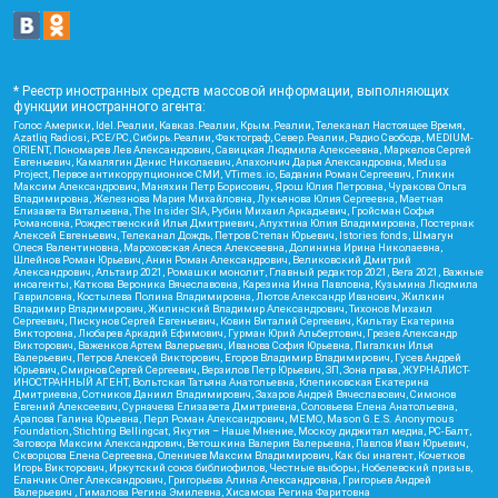
* Реестр иностранных средств массовой информации, выполняющих
функции иностранного агента:
Голос Америки, Idel.Реалии, Кавказ.Реалии, Крым.Реалии, Телеканал Настоящее Время,
Azatliq Radiosi, PCE/PC, Сибирь.Реалии, Фактограф, Север.Реалии, Радио Свобода, MEDIUM-
ORIENT, Пономарев Лев Александрович, Савицкая Людмила Алексеевна, Маркелов Сергей
Евгеньевич, Камалягин Денис Николаевич, Апахончич Дарья Александровна, Medusa
Project, Первое антикоррупционное СМИ, VTimes.io, Баданин Роман Сергеевич, Гликин
Максим Александрович, Маняхин Петр Борисович, Ярош Юлия Петровна, Чуракова Ольга
Владимировна, Железнова Мария Михайловна, Лукьянова Юлия Сергеевна, Маетная
Елизавета Витальевна, The Insider SIA, Рубин Михаил Аркадьевич, Гройсман Софья
Романовна, Рождественский Илья Дмитриевич, Апухтина Юлия Владимировна, Постернак
Алексей Евгеньевич, Телеканал Дождь, Петров Степан Юрьевич, Istories fonds, Шмагун
Олеся Валентиновна, Мароховская Алеся Алексеевна, Долинина Ирина Николаевна,
Шлейнов Роман Юрьевич, Анин Роман Александрович, Великовский Дмитрий
Александрович, Альтаир 2021, Ромашки монолит, Главный редактор 2021, Вега 2021, Важные
иноагенты, Каткова Вероника Вячеславовна, Карезина Инна Павловна, Кузьмина Людмила
Гавриловна, Костылева Полина Владимировна, Лютов Александр Иванович, Жилкин
Владимир Владимирович, Жилинский Владимир Александрович, Тихонов Михаил
Сергеевич, Пискунов Сергей Евгеньевич, Ковин Виталий Сергеевич, Кильтау Екатерина
Викторовна, Любарев Аркадий Ефимович, Гурман Юрий Альбертович, Грезев Александр
Викторович, Важенков Артем Валерьевич, Иванова София Юрьевна, Пигалкин Илья
Валерьевич, Петров Алексей Викторович, Егоров Владимир Владимирович, Гусев Андрей
Юрьевич, Смирнов Сергей Сергеевич, Верзилов Петр Юрьевич, ЗП, Зона права, ЖУРНАЛИСТ-
ИНОСТРАННЫЙ АГЕНТ, Вольтская Татьяна Анатольевна, Клепиковская Екатерина
Дмитриевна, Сотников Даниил Владимирович, Захаров Андрей Вячеславович, Симонов
Евгений Алексеевич, Сурначева Елизавета Дмитриевна, Соловьева Елена Анатольевна,
Арапова Галина Юрьевна, Перл Роман Александрович, МЕМО, Mason G.E.S. Anonymous
Foundation, Stichting Bellingcat, Якутия – Наше Мнение, Москоу диджитал медиа, РС-Балт,
Заговора Максим Александрович, Ветошкина Валерия Валерьевна, Павлов Иван Юрьевич,
Скворцова Елена Сергеевна, Оленичев Максим Владимирович, Как бы инагент, Кочетков
Игорь Викторович, Иркутский союз библиофилов, Честные выборы, Нобелевский призыв,
Еланчик Олег Александрович, Григорьева Алина Александровна, Григорьев Андрей
Валерьевич , Гималова Регина Эмилевна, Хисамова Регина Фаритовна